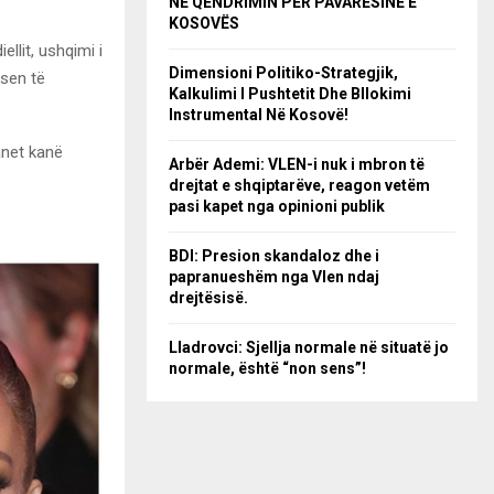
NË QËNDRIMIN PËR PAVARËSINË E
KOSOVËS
ellit, ushqimi i
Dimensioni Politiko-Strategjik,
esen të
Kalkulimi I Pushtetit Dhe Bllokimi
Instrumental Në Kosovë!
anet kanë
Arbër Ademi: VLEN-i nuk i mbron të
drejtat e shqiptarëve, reagon vetëm
pasi kapet nga opinioni publik
BDI: Presion skandaloz dhe i
papranueshëm nga Vlen ndaj
drejtësisë.
Lladrovci: Sjellja normale në situatë jo
normale, është “non sens”!