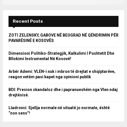
Recent Posts
ZOTI ZELENSKY, GABOVE NË BEOGRAD NË QËNDRIMIN PËR
PAVARËSINË E KOSOVËS
Dimensioni Politiko-Strategjik, Kalkulimi I Pushtetit Dhe
Bllokimi Instrumental Në Kosovë!
Arbër Ademi: VLEN-i nuk i mbron të drejtat e shqiptarëve,
reagon vetëm pasi kapet nga opinioni publik
BDI: Presion skandaloz dhe i papranueshëm nga Vlen ndaj
drejtësisë.
Lladrovci: Sjellja normale në situatë jo normale, është
“non sens”!