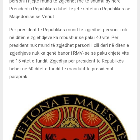
personi i njejtë mund të zgjedhet më të shumti dy herë.
Presidenti i Republikës duhet të jetë shtetas i Republikës së
Maqedonisë së Veriut.
Për president të Republikës mund të zgjedhet personi i cili
në ditën e zgjehdjeve ka mbushur së paku 40 vite. Për
president nuk mund të zgjedhet personi i cili deri në ditën e
zgjedhjeve nuk ka qenë banor i RMV-së së paku dhjetë vite
në 15 vitet e fundit. Zgjedhja për president të Republikës
bëhet në 60 ditët e fundit të mandatit të presidentit
paraprak.