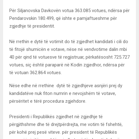
Për Siljanovska Davkovën votua 363.085 votues, ndërsa për
Pendarovskin 180.499, që ishte e pamjaftueshme për
zgjedhje të presidentit.
Në rrethin e dytë të votimit do të zgjedhet kandidati i cili do
të fitojë shumicën e votave, nëse në vendvotime dalin mbi
40 për qind të votuesve të regjistruar, përkatësosht 725.727
votues, siç është paraparë në Kodin zgjedhor, ndërsa për
të votuan 362.864 votues.
Nëse edhe në rrethine dytë të zgjedhjeve asnjëri prej dy
kandidatëve nuk fiton numrin e nevojshëm të votave,
përsëritet e tërë procedura zgjehdore.
Presidenti i Republikës zgjedhet në zgjedhje të
përgjithshme dhe të drejtpërdrejta, me votim të fshehtë,
për kohë prej pesë viteve. për president të Republikës