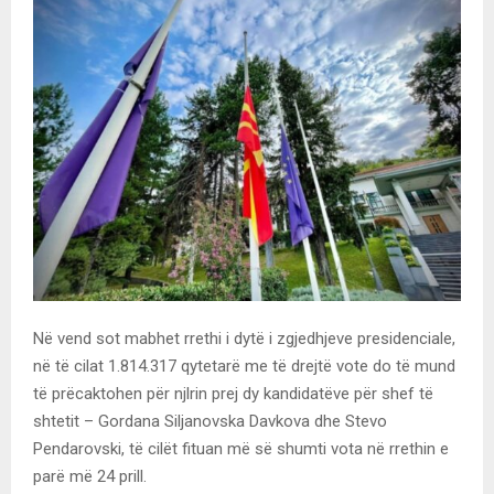
Në vend sot mabhet rrethi i dytë i zgjedhjeve presidenciale,
në të cilat 1.814.317 qytetarë me të drejtë vote do të mund
të prëcaktohen për njlrin prej dy kandidatëve për shef të
shtetit – Gordana Siljanovska Davkova dhe Stevo
Pendarovski, të cilët fituan më së shumti vota në rrethin e
parë më 24 prill.