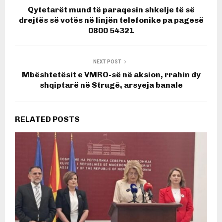
Qytetarët mund të paraqesin shkelje të së
drejtës së votës në linjën telefonike pa pagesë
0800 54321
NEXT POST
Mbështetësit e VMRO-së në aksion, rrahin dy
shqiptarë në Strugē, arsyeja banale
RELATED POSTS