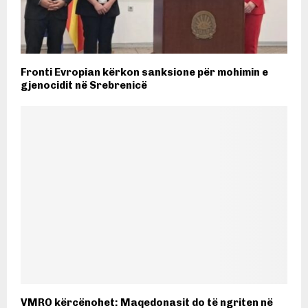
Fronti Evropian kërkon sanksione për mohimin e
gjenocidit në Srebrenicë
VMRO kërcënohet: Maqedonasit do të ngriten në