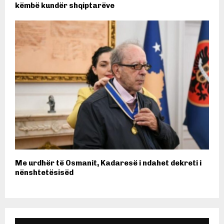
këmbë kundër shqiptarëve
Me urdhër të Osmanit, Kadaresë i ndahet dekreti i
nënshtetësisëd