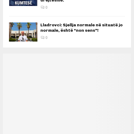
drejtësisë.
0
Lladrovci: Sjellja normale në situatë jo
normale, është “non sens”!
0