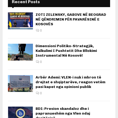
Recent Posts
ZOTI ZELENSKY, GABOVE NË BEOGRAD
NË QËNDRIMIN PËR PAVARËSINË E
KOSOVËS
0
Dimensioni Politiko-Strategjik,
Kalkulimi I Pushtetit Dhe Bllokimi
Instrumental Në Kosovë!
0
Arbër Ademi: VLEN-i nuk i mbron të
drejtat e shqiptarëve, reagon vetëm
pasi kapet nga opinioni publik
0
BDI: Presion skandaloz dhe i
papranueshëm nga Vlen ndaj