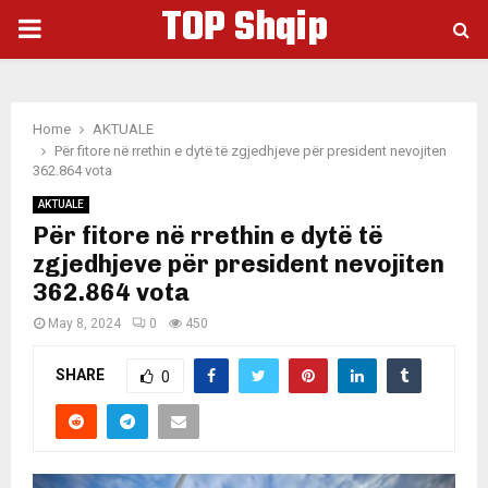
TOP Shqip
PRIMARY
MENU
Home
AKTUALE
Për fitore në rrethin e dytë të zgjedhjeve për president nevojiten
362.864 vota
AKTUALE
Për fitore në rrethin e dytë të
zgjedhjeve për president nevojiten
362.864 vota
May 8, 2024
0
450
SHARE
0