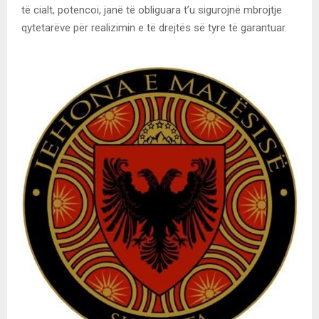
të cialt, potencoi, janë të obliguara t’u sigurojnë mbrojtje
qytetarëve për realizimin e të drejtës së tyre të garantuar.