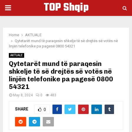
TOP Shqip
PRIMARY
MENU
Home
AKTUALE
Qytetarët mund të paraqesin shkelje të së drejtës së votës në
linjën telefonike pa pagesë 0800 54321
AKTUALE
Qytetarët mund të paraqesin
shkelje të së drejtës së votës në
linjën telefonike pa pagesë 0800
54321
May 8, 2024
0
483
SHARE
0