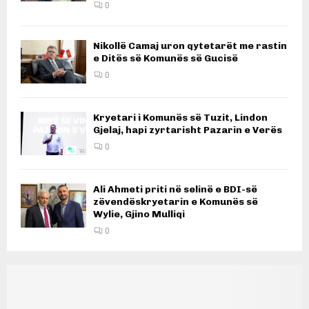
0
Nikollë Camaj uron qytetarët me rastin
e Ditës së Komunës së Gucisë
0
Kryetari i Komunës së Tuzit, Lindon
Gjelaj, hapi zyrtarisht Pazarin e Verës
0
Ali Ahmeti priti në selinë e BDI-së
zëvendëskryetarin e Komunës së
Wylie, Gjino Mulliqi
0