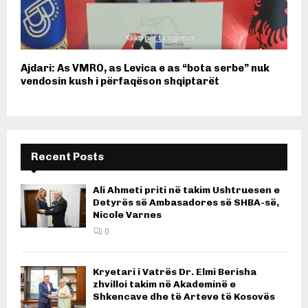
Ajdari: As VMRO, as Levica e as “bota serbe” nuk
vendosin kush i përfaqëson shqiptarët
Recent Posts
Ali Ahmeti priti në takim Ushtruesen e
Detyrës së Ambasadores së SHBA-së,
Nicole Varnes
0
Kryetari i Vatrës Dr. Elmi Berisha
zhvilloi takim në Akademinë e
Shkencave dhe të Arteve të Kosovës