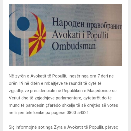
Në zyrën e Avokatit të Popullit, nesër nga ora 7 deri në
orën 19 në ditën e mbajtjeve të raundit të dytë të
zgjedhjeve presidenciale në Republikën e Maqedonisë së
Veriut dhe të zgjedhjeve parlamentare, qytetarët do të
mund të paraqesin çfarëdo shkelje të së drejtës së votës
në linjën telefonike pa pagesë 0800 54321.
Siç informojnë sot nga Zyra e Avokatit të Popullit, përveç