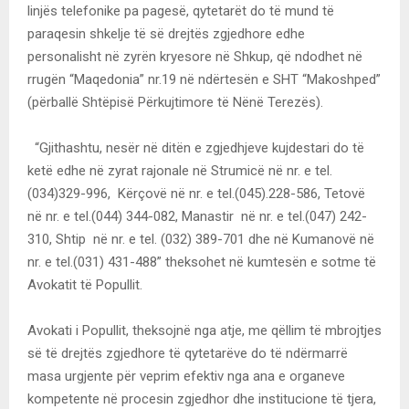
linjës telefonike pa pagesë, qytetarët do të mund të
paraqesin shkelje të së drejtës zgjedhore edhe
personalisht në zyrën kryesore në Shkup, që ndodhet në
rrugën “Maqedonia” nr.19 në ndërtesën e SHT “Makoshped”
(përballë Shtëpisë Përkujtimore të Nënë Terezës).
“Gjithashtu, nesër në ditën e zgjedhjeve kujdestari do të
ketë edhe në zyrat rajonale në Strumicë në nr. e tel.
(034)329-996, Kërçovë në nr. e tel.(045).228-586, Tetovë
në nr. e tel.(044) 344-082, Manastir në nr. e tel.(047) 242-
310, Shtip në nr. e tel. (032) 389-701 dhe në Kumanovë në
nr. e tel.(031) 431-488” theksohet në kumtesën e sotme të
Avokatit të Popullit.
Avokati i Popullit, theksojnë nga atje, me qëllim të mbrojtjes
së të drejtës zgjedhore të qytetarëve do të ndërmarrë
masa urgjente për veprim efektiv nga ana e organeve
kompetente në procesin zgjedhor dhe institucione të tjera,