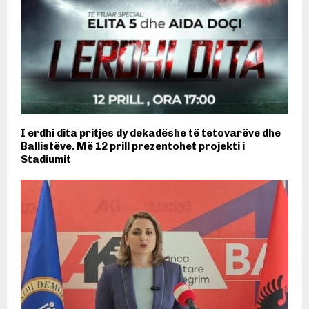
I erdhi dita pritjes dy dekadëshe të tetovarëve dhe
Ballistëve. Më 12 prill prezentohet projekti i
Stadiumit