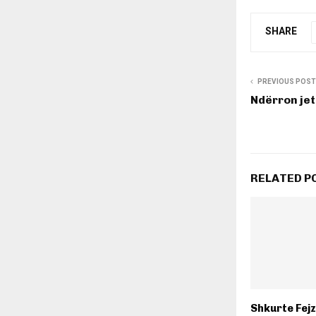
SHARE
PREVIOUS POST
Ndërron jet
RELATED P
Shkurte Fejza