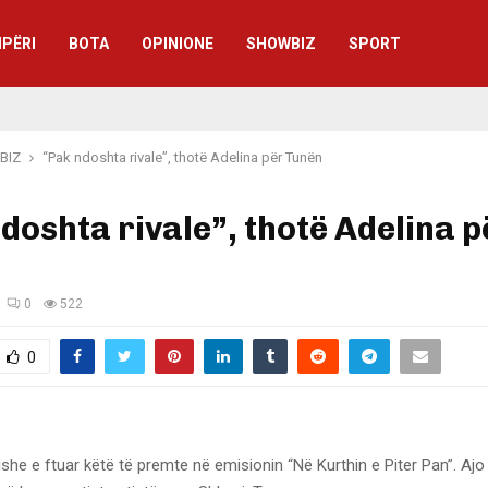
IPËRI
BOTA
OPINIONE
SHOWBIZ
SPORT
BIZ
“Pak ndoshta rivale”, thotë Adelina për Tunën
doshta rivale”, thotë Adelina p
0
522
0
 ishe e ftuar këtë të premte në emisionin “Në Kurthin e Piter Pan”. Ajo