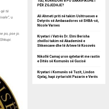
10D, KORRIDORI 8 PO SAKRIFIKOHET
PËR ZGJEDHJE?
 që të
Ali Ahmeti priti në takim Ushtruesen e
ivale”,
u
Detyrës së Ambasadores së SHBA-së,
Nicole Varnes
e po, pse jo.
Kryetari i Vatrës Dr. Elmi Berisha
 Shkupi.
zhvilloi takim në Akademinë e
Shkencave dhe të Arteve të Kosovës
Nikollë Camaj uron qytetarët me rastin
e Ditës së Komunës së Gucisë
Kryetari i Komunës së Tuzit, Lindon
Gjelaj, hapi zyrtarisht Pazarin e Verës