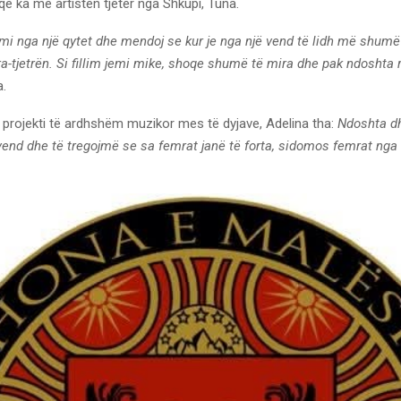
ë ka me artisten tjetër nga Shkupi, Tuna.
jemi nga një qytet dhe mendoj se kur je nga një vend të lidh më shumë
a-tjetrën. Si fillim jemi mike, shoqe shumë të mira dhe pak ndoshta r
a.
ë projekti të ardhshëm muzikor mes të dyjave, Adelina tha:
Ndoshta dh
vend dhe të tregojmë se sa femrat janë të forta, sidomos femrat nga