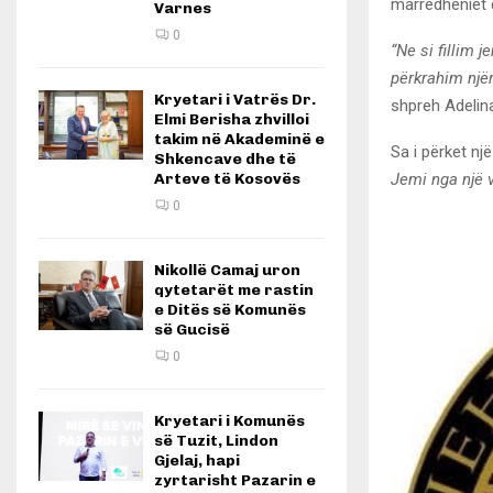
marrëdhëniet q
Varnes
0
“Ne si fillim 
përkrahim njër
Kryetari i Vatrës Dr.
shpreh Adelin
Elmi Berisha zhvilloi
takim në Akademinë e
Sa i përket nj
Shkencave dhe të
Jemi nga një 
Arteve të Kosovës
0
Nikollë Camaj uron
qytetarët me rastin
e Ditës së Komunës
së Gucisë
0
Kryetari i Komunës
së Tuzit, Lindon
Gjelaj, hapi
zyrtarisht Pazarin e