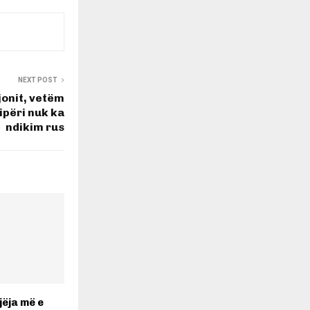
NEXT POST
jonit, vetëm
ipëri nuk ka
ndikim rus
jëja më e