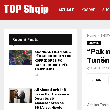
TOP Shqip
AKTUALE
KOSOVË
SHQ
Home
SHOW
Recent Posts
SHOWBIZ
“Pak n
SKANDAL I RI: 4 ME 1
PËR KORRIDORIN 10D,
Tunën
KORRIDORI 8 PO
SAKRIFIKOHET PËR
April 28, 2023
ZGJEDHJE?
0
SHARE
Ali Ahmeti priti në
takim Ushtruesen e
Detyrës së
Ambasadores së
Adelina Tahiri
SHBA-së, Nicole