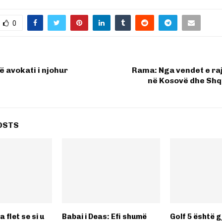
0
ë avokati i njohur
Rama: Nga vendet e ra
në Kosovë dhe Shq
OSTS
 flet se si u
Babai i Deas: Efi shumë
Golf 5 është g