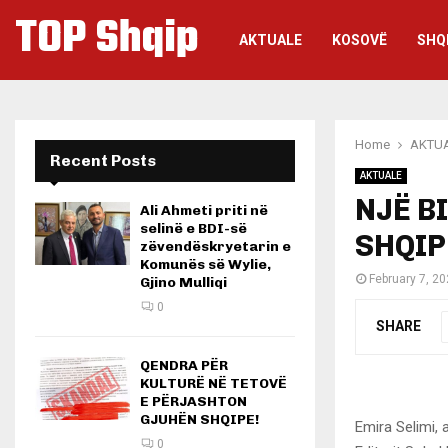
TOP Shqip
AKTUALE
KOSOVË
SHQ
Home
AKTU
Recent Posts
AKTUALE
NJË B
Ali Ahmeti priti në
selinë e BDI-së
SHQIP
zëvendëskryetarin e
Komunës së Wylie,
February 7, 2
Gjino Mulliqi
0
SHARE
QENDRA PËR
KULTURË NË TETOVË
E PËRJASHTON
GJUHËN SHQIPE!
Emira Selimi, 
0