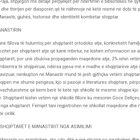
 Paja, shpjegon me detaje përpjekjet për ndërtimin e bibliotekës në qyt
p dhe thirrjen për diasporën që të ndihmojë në këtë nismë në dobi të 
anastir, gjuhës, historisë dhe identitetit kombëtar shqiptar.
ANASTIRIN
 unë fillova të hulumtoj për shqiptarët ortodoks atje, konkretisht familj
ozitet për shqiptarët atje që kanë mbetur, ne kishim informacion se 
iptarët, por unë zbulova propaganden maqedone atje, 2% ishin vetë
mbiemra të shqipëruar, ndërsa pjesa më e madhe e shqiptarëve atje 
avizuar, nenkupton në Manastir mund të jesh gjithçka vetëm shqiptar 
shqipen me shumë pengesa, kjo si pasojë e literatures shqiptare, për
 vazhdueshme që kemi berë të ketë një shkollë të mesme shqipe kjo 
r. Shqiptarët kishin vetëm një shkollë fillore ku mësonin Goce Dellçev,
 nga shqiptarët. Fëmijët tani regjistrohen në shkollat maqedone dhe
 cirilik.
SHQIPTARËT E MANASTIRIT NGA ASIMILIMI
 Manastir po asimilohen, ato çdo ditë e më shumë po rrezikohen dhe