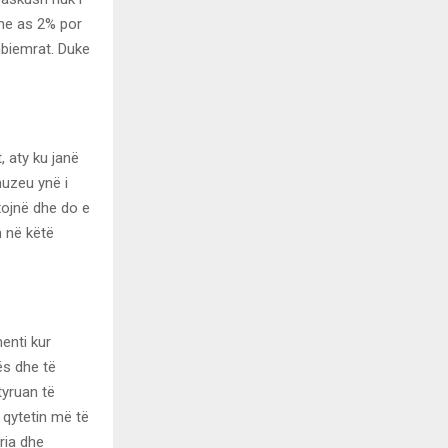
dhe as 2% por
mbiemrat. Duke
, aty ku janë
muzeu ynë i
exojnë dhe do e
m në këtë
menti kur
ës dhe të
tyruan të
 qytetin më të
ria dhe