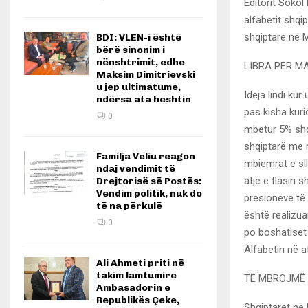
Editorit Sokol
alfabetit shqi
shqiptare në M
BDI: VLEN-i është
bërë sinonim i
nënshtrimit, edhe
LIBRA PËR M
Maksim Dimitrievski
u jep ultimatume,
Ideja lindi kur
ndërsa ata heshtin
pas kisha kuri
0
mbetur 5% shq
shqiptarë me 
Familja Veliu reagon
mbiemrat e sll
ndaj vendimit të
atje e flasin 
Drejtorisë së Postës:
Vendim politik, nuk do
presioneve të
të na përkulë
është realizua
0
po boshatiset
Alfabetin në atë
Ali Ahmeti priti në
takim lamtumire
TË MBROJMË 
Ambasadorin e
Republikës Çeke,
Shqiptarët në