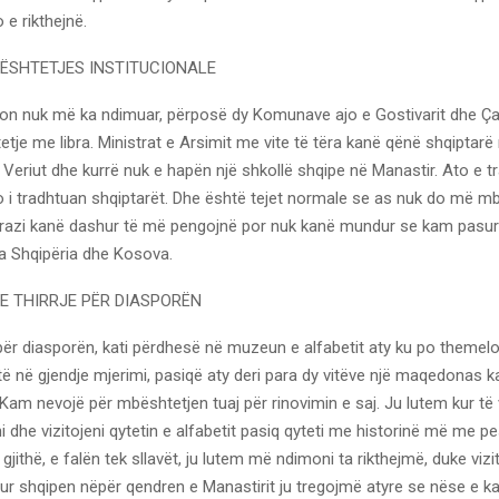
e rikthejnë.
ËSHTETJES INSTITUCIONALE
cion nuk më ka ndimuar, përposë dy Komunave ajo e Gostivarit dhe Ça
je me libra. Ministrat e Arsimit me vite të tëra kanë qënë shqiptarë
Veriut dhe kurrë nuk e hapën një shkollë shqipe në Manastir. Ato e t
to i tradhtuan shqiptarët. Dhe është tejet normale se as nuk do më m
drazi kanë dashur të më pengojnë por nuk kanë mundur se kam pasu
 Shqipëria dhe Kosova.
HE THIRRJE PËR DIASPORËN
 për diasporën, kati përdhesë në muzeun e alfabetit aty ku po themel
të në gjendje mjerimi, pasiqë aty deri para dy vitëve një maqedonas ka
am nevojë për mbështetjen tuaj për rinovimin e saj. Ju lutem kur të 
ni dhe vizitojeni qytetin e alfabetit pasiq qyteti me historinë më me p
 gjithë, e falën tek sllavët, ju lutem më ndimoni ta rikthejmë, duke viz
ur shqipen nëpër qendren e Manastirit ju tregojmë atyre se nëse e ka