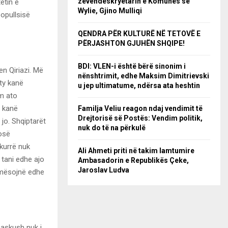
zëvendëskryetarin e Komunës së
etin e
Wylie, Gjino Mulliqi
popullsisë
QENDRA PËR KULTURË NË TETOVË E
PËRJASHTON GJUHËN SHQIPE!
BDI: VLEN-i është bërë sinonim i
en Qiriazi. Më
nënshtrimit, edhe Maksim Dimitrievski
aty kanë
u jep ultimatume, ndërsa ata heshtin
m ato
i kanë
Familja Veliu reagon ndaj vendimit të
Drejtorisë së Postës: Vendim politik,
jo. Shqiptarët
nuk do të na përkulë
posë
kurrë nuk
Ali Ahmeti priti në takim lamtumire
 tani edhe ajo
Ambasadorin e Republikës Çeke,
Jaroslav Ludva
 mësojnë edhe
 askush nuk i