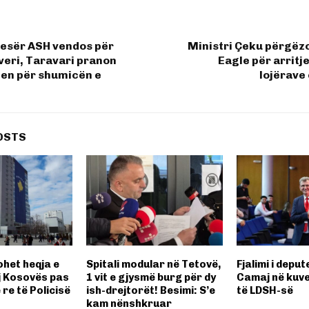
nesër ASH vendos për
Ministri Çeku përgëz
veri, Taravari pranon
Eagle për arritje
en për shumicën e
lojërave
OSTS
ohet heqja e
Spitali modular në Tetovë,
Fjalimi i deput
 Kosovës pas
1 vit e gjysmë burg për dy
Camaj në kuve
 re të Policisë
ish-drejtorët! Besimi: S’e
të LDSH-së
kam nënshkruar