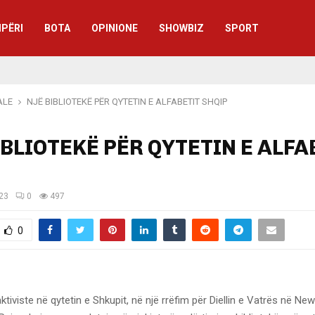
IPËRI
BOTA
OPINIONE
SHOWBIZ
SPORT
ALE
NJË BIBLIOTEKË PËR QYTETIN E ALFABETIT SHQIP
IBLIOTEKË PËR QYTETIN E ALFA
023
0
497
0
aktiviste në qytetin e Shkupit, në një rrëfim për Diellin e Vatrës në Ne