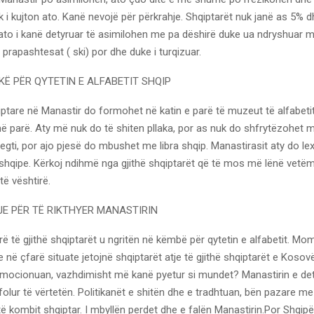
i kujton ato. Kanë nevojë për përkrahje. Shqiptarët nuk janë as 5% 
ato i kanë detyruar të asimilohen me pa dëshirë duke ua ndryshuar 
e prapashtesat ( ski) por dhe duke i turqizuar.
KË PËR QYTETIN E ALFABETIT SHQIP
iptare në Manastir do formohet në katin e parë të muzeut të alfabetit
më parë. Aty më nuk do të shiten pllaka, por as nuk do shfrytëzohet 
tregti, por ajo pjesë do mbushet me libra shqip. Manastirasit aty do l
 shqipe. Kërkoj ndihmë nga gjithë shqiptarët që të mos më lënë vetë
ë vështirë.
JE PËR TË RIKTHYER MANASTIRIN
rë të gjithë shqiptarët u ngritën në këmbë për qytetin e alfabetit. Mo
në çfarë situate jetojnë shqiptarët atje të gjithë shqiptarët e Kosov
emocionuan, vazhdimisht më kanë pyetur si mundet? Manastirin e de
folur të vërtetën. Politikanët e shitën dhe e tradhtuan, bën pazare me
 kombit shqiptar. I mbyllën perdet dhe e falën Manastirin.Por Shqipë