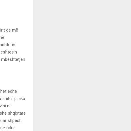
irit që më
 në
radhtuan
beshtesin
r mbështetjen
ohet edhe
 shitur pllaka
vini në
eshë shqiptare
ituar shpesh
në falur