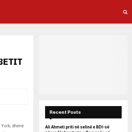
BETIT
Recent Posts
w York, dhënë
Ali Ahmeti priti në selinë e BDI-së