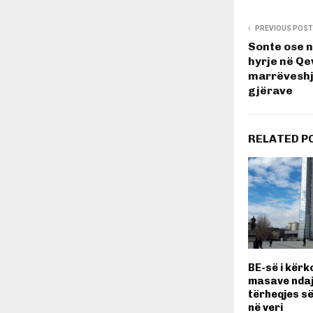
PREVIOUS POST
Sonte ose 
hyrje në Qe
marrëveshj
gjërave
RELATED P
BE-së i kërk
masave ndaj
tërheqjes së
në veri