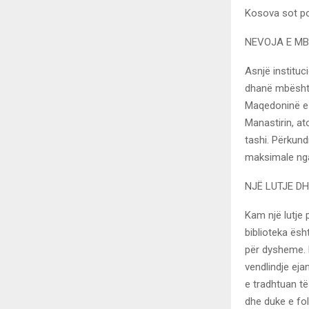
Kosova sot po 
NEVOJA E MB
Asnjë institu
dhanë mbështet
Maqedoninë e 
Manastirin, a
tashi. Përkun
maksimale nga
NJË LUTJE D
Kam një lutje
biblioteka ësh
për dysheme. K
vendlindje eja
e tradhtuan të
dhe duke e fol