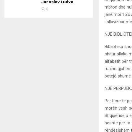
Jaroslav Ludva
mbron dhe nuk 
0
janë mbi 15% 
i sllavizuar m
NJË BIBLIOTE
Biblioteka shq
shitur pllaka 
alfabetit për 
ruajnë gjuhën
betejë shumë t
NJË PËRPJEK
Për herë të pa
morën vesh se 
Shqipërisë u 
heshte për ta 
rëndësishëm të