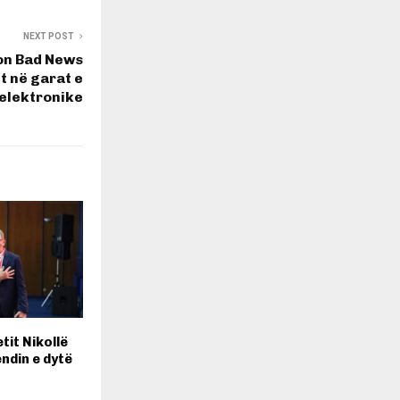
NEXT POST
on Bad News
t në garat e
 elektronike
etit Nikollë
ndin e dytë