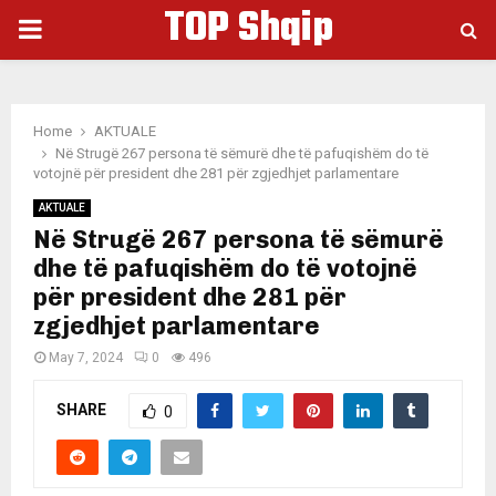
TOP Shqip
PRIMARY
MENU
Home
AKTUALE
Në Strugë 267 persona të sëmurë dhe të pafuqishëm do të
votojnë për president dhe 281 për zgjedhjet parlamentare
AKTUALE
Në Strugë 267 persona të sëmurë
dhe të pafuqishëm do të votojnë
për president dhe 281 për
zgjedhjet parlamentare
May 7, 2024
0
496
SHARE
0