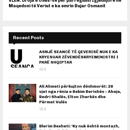
VLEN: Droja e OSBE-së për parregullsi zgjedhjore në
Maqedoni të Veriut e ka emrin Bujar Osmanit
Recent Posts
ASNJË SEANCË TË QEVERISË NUK E KA
KRYESUAR ZËVENDËSKRYEMINISTRI I
PARË SHQIPTAR
0
Ali Ahmeti përkujton dëshmorët: 28
vjet nga rënia e Bekim Berishës – Abeja,
Bedri Shalës, Elton Zherkës dhe
Përmet Vulës
0
Blerim Bexheti: ‘Ky nuk është montazh,