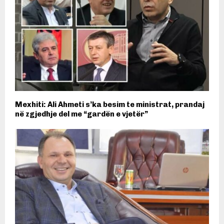
Mexhiti: Ali Ahmeti s’ka besim te ministrat, prandaj
në zgjedhje del me “gardën e vjetër”