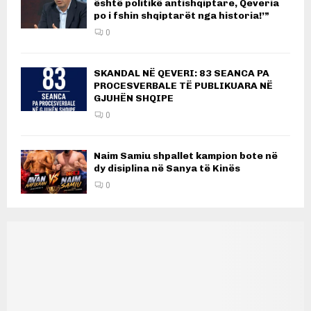
është politikë antishqiptare, Qeveria
po i fshin shqiptarët nga historia!’”
0
SKANDAL NË QEVERI: 83 SEANCA PA
PROCESVERBALE TË PUBLIKUARA NË
GJUHËN SHQIPE
0
Naim Samiu shpallet kampion bote në
dy disiplina në Sanya të Kinës
0