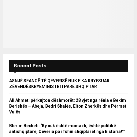
Recent Posts
ASNJË SEANCË TË QEVERISË NUK E KA KRYESUAR
ZËVENDËSKRYEMINISTRI I PARË SHQIPTAR
Ali Ahmeti përkujton dëshmorët: 28 vjet nga rënia e Bekim
Berishës – Abeja, Bedri Shalës, Elton Zherkës dhe Përmet
Vulës
Blerim Bexheti: ‘Ky nuk është montazh, është politikë
antishqiptare, Qeveria po i fshin shqiptarët nga historia!’”