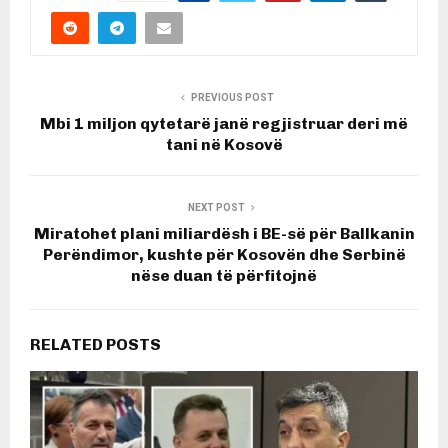
PREVIOUS POST
Mbi 1 miljon qytetarë janë regjistruar deri më
tani në Kosovë
NEXT POST
Miratohet plani miliardësh i BE-së për Ballkanin
Perëndimor, kushte për Kosovën dhe Serbinë
nëse duan të përfitojnë
RELATED POSTS