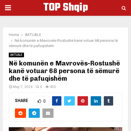
TOP Shqip
PRIMARY
MENU
Home
AKTUALE
Në komunën e Mavrovës-Rostushë kanë votuar 68 persona të
sëmurë dhe të pafuqishëm
AKTUALE
Në komunën e Mavrovës-Rostushë
kanë votuar 68 persona të sëmurë
dhe të pafuqishëm
May 7, 2024
0
450
SHARE
0