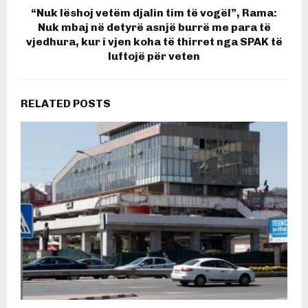
“Nuk lëshoj vetëm djalin tim të vogël”, Rama:
Nuk mbaj në detyrë asnjë burrë me para të
vjedhura, kur i vjen koha të thirret nga SPAK të
luftojë për veten
RELATED POSTS