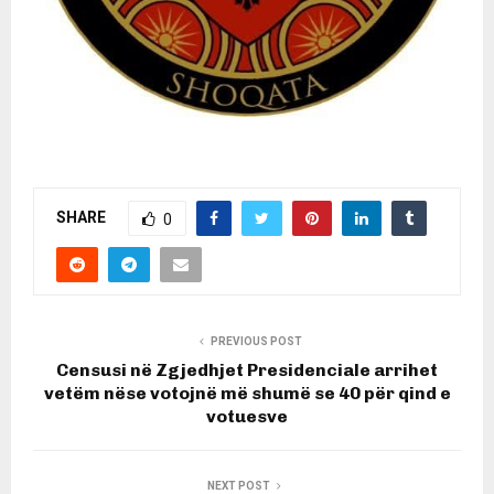
SHARE
0
PREVIOUS POST
Censusi në Zgjedhjet Presidenciale arrihet
vetëm nëse votojnë më shumë se 40 për qind e
votuesve
NEXT POST