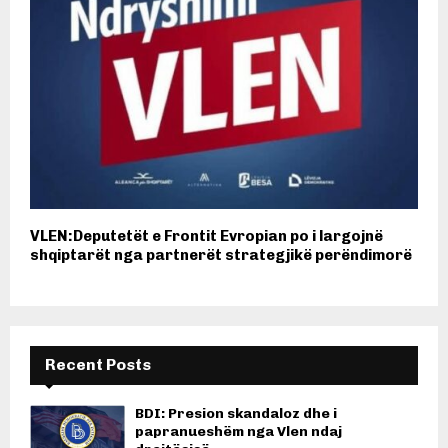
VLEN:Deputetët e Frontit Evropian po i largojnë
shqiptarët nga partnerët strategjikë perëndimorë
Recent Posts
BDI: Presion skandaloz dhe i
papranueshëm nga Vlen ndaj