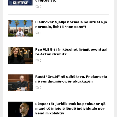
drejtësisë.
0
Lladrovci: Sjellja normale në situatë jo
normale, është “non sens”!
0
Pse VLEN-i i frikësohet lirimit eventual
të Artan Grubit?
0
Rasti “Grubi” në udhëkryq, Prokuroria
në vendnumëro për aktakuzën
0
Ekspertët juridik: Nuk ka prokuror që
mund të iniciojë lëndë individuale për
vendim kolektiv