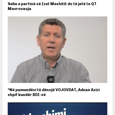
Selia e partisë së Izet Mexhitit do të jetë te QT
Mavrovasja
“Në pamundësi të dënojë VOJOVDAT, Adnan Azizi
shpif kundër BDI-së