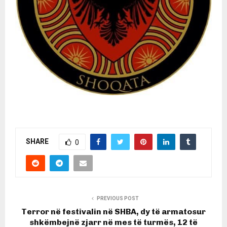
SHARE
0
PREVIOUS POST
Terror në festivalin në SHBA, dy të armatosur
shkëmbejnë zjarr në mes të turmës, 12 të