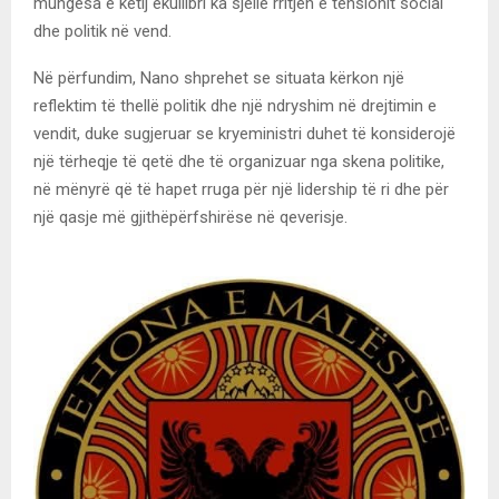
mungesa e këtij ekuilibri ka sjellë rritjen e tensionit social
dhe politik në vend.
Në përfundim, Nano shprehet se situata kërkon një
reflektim të thellë politik dhe një ndryshim në drejtimin e
vendit, duke sugjeruar se kryeministri duhet të konsiderojë
një tërheqje të qetë dhe të organizuar nga skena politike,
në mënyrë që të hapet rruga për një lidership të ri dhe për
një qasje më gjithëpërfshirëse në qeverisje.