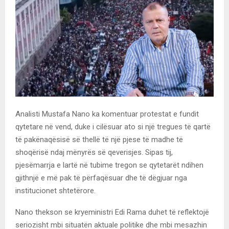
Analisti Mustafa Nano ka komentuar protestat e fundit
qytetare në vend, duke i cilësuar ato si një tregues të qartë
të pakënaqësisë së thellë të një pjese të madhe të
shoqërisë ndaj mënyrës së qeverisjes. Sipas tij,
pjesëmarrja e lartë në tubime tregon se qytetarët ndihen
gjithnjë e më pak të përfaqësuar dhe të dëgjuar nga
institucionet shtetërore.
Nano thekson se kryeministri Edi Rama duhet të reflektojë
seriozisht mbi situatën aktuale politike dhe mbi mesazhin