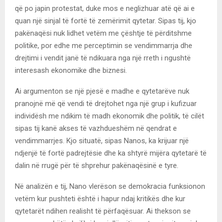
që po japin protestat, duke mos e neglizhuar atë që ai e
quan një sinjal të fortë të zemërimit qytetar. Sipas tij, kjo
pakënaqësi nuk lidhet vetëm me çështje të përditshme
politike, por edhe me perceptimin se vendimmarrja dhe
drejtimi i vendit janë të ndikuara nga një rreth i ngushtë
interesash ekonomike dhe biznesi.
Ai argumenton se një pjesë e madhe e qytetarëve nuk
pranojnë më që vendi të drejtohet nga një grup i kufizuar
individësh me ndikim të madh ekonomik dhe politik, të cilët
sipas tij kanë akses të vazhdueshëm në qendrat e
vendimmarrjes. Kjo situatë, sipas Nanos, ka krijuar një
ndjenjë të fortë padrejtësie dhe ka shtyrë mijëra qytetarë të
dalin në rrugë për të shprehur pakënaqësinë e tyre.
Në analizën e tij, Nano vlerëson se demokracia funksionon
vetëm kur pushteti është i hapur ndaj kritikës dhe kur
qytetarët ndihen realisht të përfaqësuar. Ai thekson se