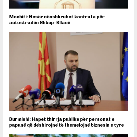
Mexhiti: Nesër nënshkruhet kontrata për
autostradën Shkup–Bllacë
Durmishi: Hapet thirrja publike për personat e
papunë që dëshirojnë të themelojnë biznesin e tyre