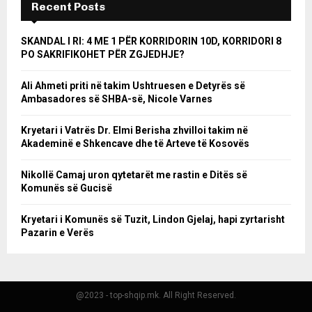
Recent Posts
SKANDAL I RI: 4 ME 1 PËR KORRIDORIN 10D, KORRIDORI 8
PO SAKRIFIKOHET PËR ZGJEDHJE?
Ali Ahmeti priti në takim Ushtruesen e Detyrës së
Ambasadores së SHBA-së, Nicole Varnes
Kryetari i Vatrës Dr. Elmi Berisha zhvilloi takim në
Akademinë e Shkencave dhe të Arteve të Kosovës
Nikollë Camaj uron qytetarët me rastin e Ditës së
Komunës së Gucisë
Kryetari i Komunës së Tuzit, Lindon Gjelaj, hapi zyrtarisht
Pazarin e Verës
@2023 - top-shqip.mk. All Right Reserved.