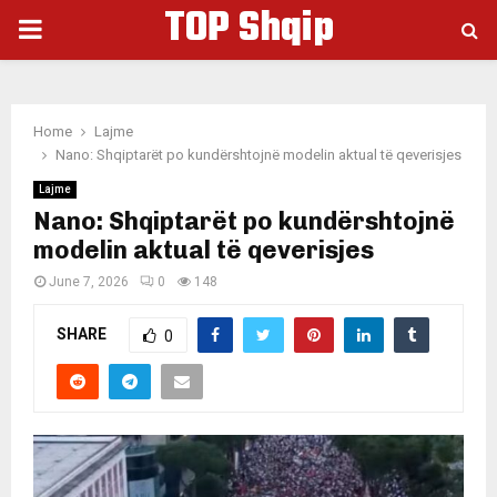
TOP Shqip
PRIMARY
MENU
Home
Lajme
Nano: Shqiptarët po kundërshtojnë modelin aktual të qeverisjes
Lajme
Nano: Shqiptarët po kundërshtojnë
modelin aktual të qeverisjes
June 7, 2026
0
148
SHARE
0