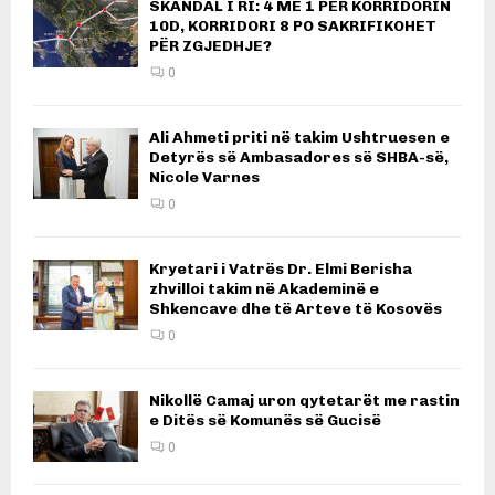
SKANDAL I RI: 4 ME 1 PËR KORRIDORIN
10D, KORRIDORI 8 PO SAKRIFIKOHET
PËR ZGJEDHJE?
0
Ali Ahmeti priti në takim Ushtruesen e
Detyrës së Ambasadores së SHBA-së,
Nicole Varnes
0
Kryetari i Vatrës Dr. Elmi Berisha
zhvilloi takim në Akademinë e
Shkencave dhe të Arteve të Kosovës
0
Nikollë Camaj uron qytetarët me rastin
e Ditës së Komunës së Gucisë
0