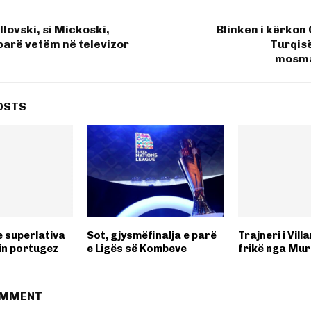
llovski, si Mickoski,
Blinken i kërkon
 parë vetëm në televizor
Turqisë
mosma
OSTS
e superlativa
Sot, gjysmëfinalja e parë
Trajneri i Vill
in portugez
e Ligës së Kombeve
frikë nga Mur
OMMENT