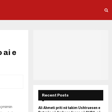
 ai e
Recent Posts
r çmimin
Ali Ahmeti priti në takim Ushtruesen e