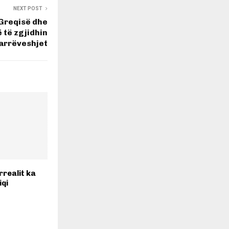
NEXT POST
 Greqisë dhe
 të zgjidhin
rrëveshjet
arrealit ka
iqi