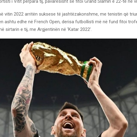
rtisti i Vitit përpara tij, pavarësisht se fitoi Grand Slamin e 22-të në vi
në vitin 2022 arritën suksese të jashtëzakonshme, me tenistin që triu
n ashtu edhe në French Open, derisa futbollisti më në fund fitoi tro
 sirtarin e tij, me Argjentinën në ‘Katar 2022’.