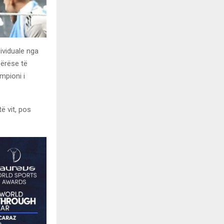
dividuale nga
bërëse të
mpioni i
ë vit, pos