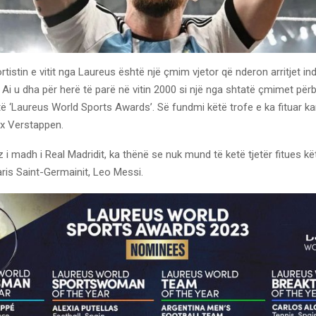
tistin e vitit nga Laureus është një çmim vjetor që nderon arritjet in
. Ai u dha për herë të parë në vitin 2000 si një nga shtatë çmimet për
të ‘Laureus World Sports Awards’. Së fundmi këtë trofe e ka fituar ka
x Verstappen.
oz i madh i Real Madridit, ka thënë se nuk mund të ketë tjetër fitues kët
Paris Saint-Germainit, Leo Messi.