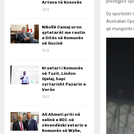
prestigjioz Spo
Arteve të Kosovës
0
Dy sportistët 
Australian Ope
Nikollë Camaj uron
që mungonte në
qytetarët me rastin
e Ditës së Komunës
së Gucisë
0
Kryetari i Komunës
së Tuzit, Lindon
Gjelaj, hapi
zyrtarisht Pazarin e
Verës
0
Ali Ahmeti priti në
selinë e BDI-së
zëvendëskryetarin e
Komunës së Wylie,