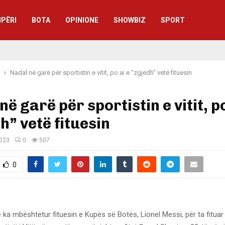
IPËRI
BOTA
OPINIONE
SHOWBIZ
SPORT
Nadal në garë për sportistin e vitit, po ai e “zgjedh” vetë fituesin
në garë për sportistin e vitit, po
h” vetë fituesin
2023
0
507
0
 ka mbështetur fituesin e Kupës së Botës, Lionel Messi, për ta fitua