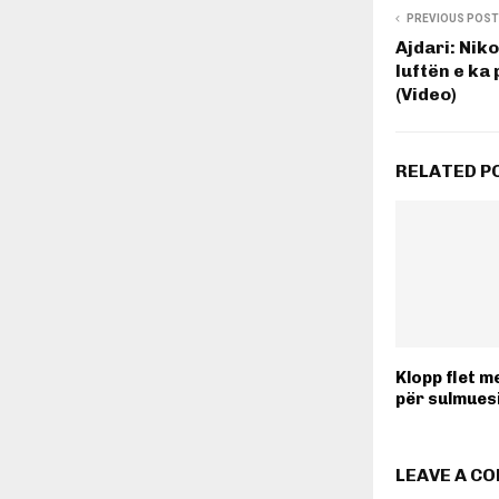
PREVIOUS POST
Ajdari: Niko
luftën e ka
(Video)
RELATED P
Klopp flet m
për sulmues
LEAVE A C