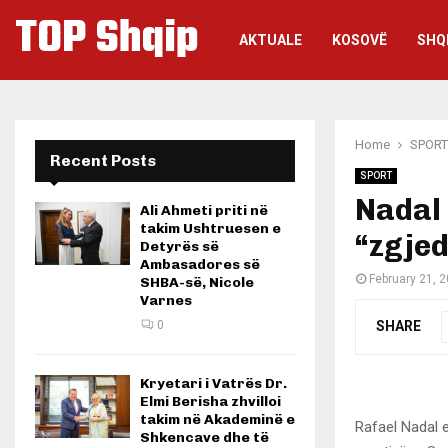
TOP Shqip
AKTUALE
KOSOVË
SHQ
Home
SPORT
Recent Posts
SPORT
Nadal 
Ali Ahmeti priti në
takim Ushtruesen e
“zgjed
Detyrës së
Ambasadores së
February 21, 
SHBA-së, Nicole
Varnes
SHARE
0
Kryetari i Vatrës Dr.
Elmi Berisha zhvilloi
takim në Akademinë e
Rafael Nadal e
Shkencave dhe të