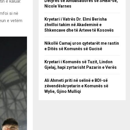
Detyrës së Ambasadores së SHBA-së,
tin e kaluar.
Nicole Varnes
mfoi si në
Kryetari i Vatrës Dr. Elmi Berisha
feun e vetëm
zhvilloi takim në Akademinë e
Shkencave dhe të Arteve të Kosovës
Nikollë Camaj uron qytetarët me rastin
e Ditës së Komunës së Gucisë
Kryetari i Komunës së Tuzit, Lindon
Gjelaj, hapi zyrtarisht Pazarin e Verës
Ali Ahmeti priti në selinë e BDI-së
zëvendëskryetarin e Komunës së
Wylie, Gjino Mulliqi