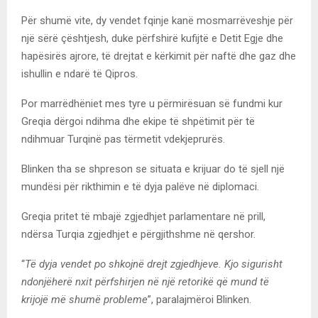
Për shumë vite, dy vendet fqinje kanë mosmarrëveshje për
një sërë çështjesh, duke përfshirë kufijtë e Detit Egje dhe
hapësirës ajrore, të drejtat e kërkimit për naftë dhe gaz dhe
ishullin e ndarë të Qipros.
Por marrëdhëniet mes tyre u përmirësuan së fundmi kur
Greqia dërgoi ndihma dhe ekipe të shpëtimit për të
ndihmuar Turqinë pas tërmetit vdekjeprurës.
Blinken tha se shpreson se situata e krijuar do të sjell një
mundësi për rikthimin e të dyja palëve në diplomaci.
Greqia pritet të mbajë zgjedhjet parlamentare në prill,
ndërsa Turqia zgjedhjet e përgjithshme në qershor.
“
Të dyja vendet po shkojnë drejt zgjedhjeve. Kjo sigurisht
ndonjëherë nxit përfshirjen në një retorikë që mund të
krijojë më shumë probleme
”, paralajmëroi Blinken.