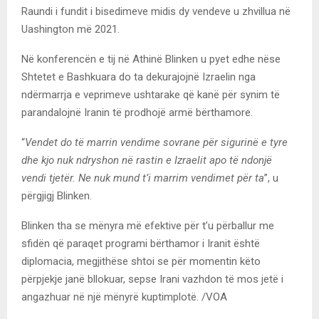
Raundi i fundit i bisedimeve midis dy vendeve u zhvillua në
Uashington më 2021.
Në konferencën e tij në Athinë Blinken u pyet edhe nëse
Shtetet e Bashkuara do ta dekurajojnë Izraelin nga
ndërmarrja e veprimeve ushtarake që kanë për synim të
parandalojnë Iranin të prodhojë armë bërthamore.
“
Vendet do të marrin vendime sovrane për sigurinë e tyre
dhe kjo nuk ndryshon në rastin e Izraelit apo të ndonjë
vendi tjetër. Ne nuk mund t’i marrim vendimet për ta
”, u
përgjigj Blinken.
Blinken tha se mënyra më efektive për t’u përballur me
sfidën që paraqet programi bërthamor i Iranit është
diplomacia, megjithëse shtoi se për momentin këto
përpjekje janë bllokuar, sepse Irani vazhdon të mos jetë i
angazhuar në një mënyrë kuptimplotë. /VOA