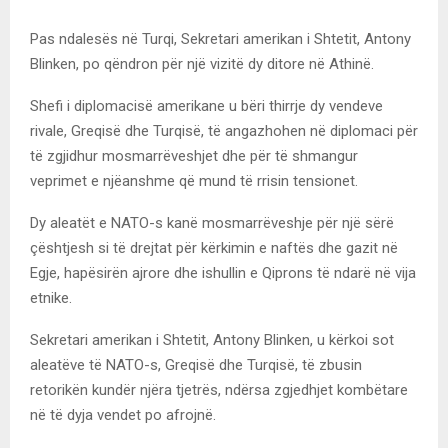
Pas ndalesës në Turqi, Sekretari amerikan i Shtetit, Antony
Blinken, po qëndron për një vizitë dy ditore në Athinë.
Shefi i diplomacisë amerikane u bëri thirrje dy vendeve
rivale, Greqisë dhe Turqisë, të angazhohen në diplomaci për
të zgjidhur mosmarrëveshjet dhe për të shmangur
veprimet e njëanshme që mund të rrisin tensionet.
Dy aleatët e NATO-s kanë mosmarrëveshje për një sërë
çështjesh si të drejtat për kërkimin e naftës dhe gazit në
Egje, hapësirën ajrore dhe ishullin e Qiprons të ndarë në vija
etnike.
Sekretari amerikan i Shtetit, Antony Blinken, u kërkoi sot
aleatëve të NATO-s, Greqisë dhe Turqisë, të zbusin
retorikën kundër njëra tjetrës, ndërsa zgjedhjet kombëtare
në të dyja vendet po afrojnë.