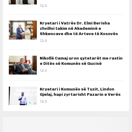
0
Kryetari i Vatrës Dr. Elmi Berisha
zhvilloi takim në Akademinë e
Shkencave dhe të Arteve të Kosovës
0
Nikollë Camaj uron qytetarët me rastin
e Ditës së Komunës së Gucisë
0
Kryetari i Komunës së Tuzit, Lindon
Gjelaj, hapi zyrtarisht Pazarin e Verës
0