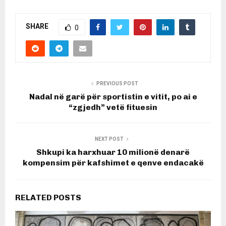
SHARE
0
PREVIOUS POST
Nadal në garë për sportistin e vitit, po ai e
“zgjedh” vetë fituesin
NEXT POST
Shkupi ka harxhuar 10 milionë denarë
kompensim për kafshimet e qenve endacakë
RELATED POSTS