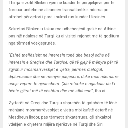
Thirrja e zotit Blinken vjen në kuadër të përpjekjeve për të
forcuar unitetin në aleancën transatlantike, ndërsa po
afrohet përvjetori i parë i sulmit rus kundër Ukrainës.
Sekretari Blinken u takua me udhëheqësit grekë në Athinë
pas një ndalese në Turqi, ku ai vizitoi rajonet më të goditura
nga tërmeti vdekjeprurës.
“
Është thellësisht në interesin tonë dhe besoj edhe në
interesin e Greqisë dhe Turqisë, që të gjejnë mënyra për të
zgjidhur mosmarrveshjet e vjetra, përmes dialogut,
diplomacisë dhe në mënyrë paqësore, duke mos ndëmarrë
asnjë veprim të njëanshëm. Çdo retorikë e ngarkuar do t’i
bënte gjërat më të vështira dhe më sfiduese
”, tha ai.
Zyrtarët në Greqi dhe Turqi u shprehën të gatshëm të lënë
mënjanë mosmarrëveshjet e vjetra mbi kufijtë detarë në
Mesdheun lindor, pas tërmetit shkatërrues, që shkaktoi
vdekjen e dhjetëra mijëra njerëzve në Turqi dhe Siri.