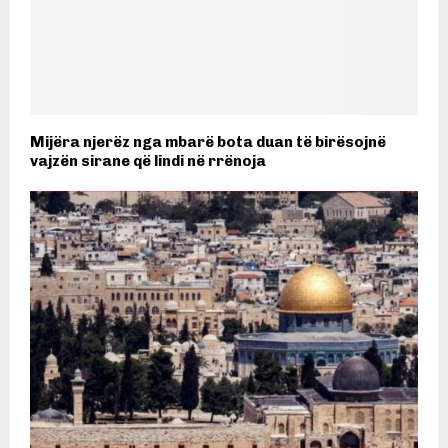
Mijëra njerëz nga mbarë bota duan të birësojnë
vajzën sirane që lindi në rrënoja