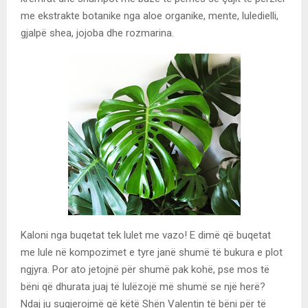
me ekstrakte botanike nga aloe organike, mente, luledielli,
gjalpë shea, jojoba dhe rozmarina.
Kaloni nga buqetat tek lulet me vazo! E dimë që buqetat
me lule në kompozimet e tyre janë shumë të bukura e plot
ngjyra. Por ato jetojnë për shumë pak kohë, pse mos të
bëni që dhurata juaj të lulëzojë më shumë se një herë?
Ndaj ju sugjerojmë që këtë Shën Valentin të bëni për të