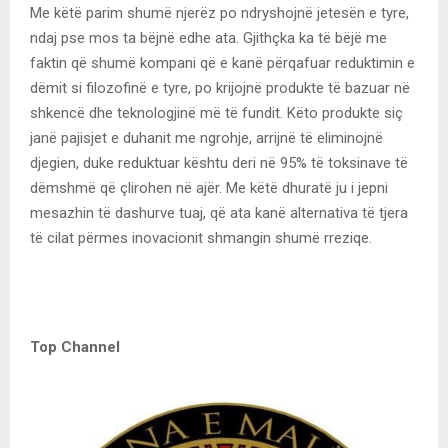
Me këtë parim shumë njerëz po ndryshojnë jetesën e tyre,
ndaj pse mos ta bëjnë edhe ata. Gjithçka ka të bëjë me
faktin që shumë kompani që e kanë përqafuar reduktimin e
dëmit si filozofinë e tyre, po krijojnë produkte të bazuar në
shkencë dhe teknologjinë më të fundit. Këto produkte siç
janë pajisjet e duhanit me ngrohje, arrijnë të eliminojnë
djegien, duke reduktuar kështu deri në 95% të toksinave të
dëmshmë që çlirohen në ajër. Me këtë dhuratë ju i jepni
mesazhin të dashurve tuaj, që ata kanë alternativa të tjera
të cilat përmes inovacionit shmangin shumë rreziqe.
Top Channel