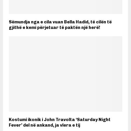
Sëmundja nga e cila vuan Bella Hadid, të cilën të
gjithë e kemi përjetuar të paktën një herë!
Kostumi ikonik i John Travolta ‘Saturday Night
Fever’ del në ankand, ja vlera e tij