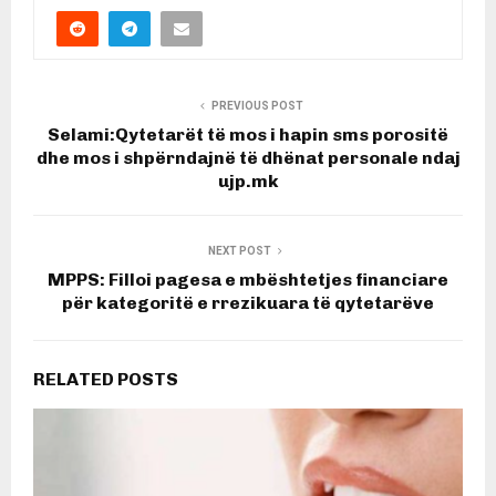
PREVIOUS POST
Selami:Qytetarët të mos i hapin sms porositë
dhe mos i shpërndajnë të dhënat personale ndaj
ujp.mk
NEXT POST
MPPS: Filloi pagesa e mbështetjes financiare
për kategoritë e rrezikuara të qytetarëve
RELATED POSTS