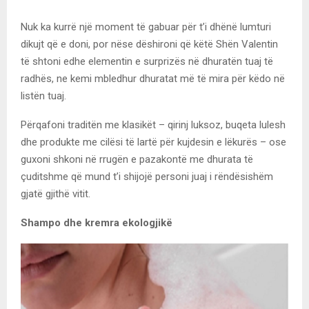
Nuk ka kurrë një moment të gabuar për t’i dhënë lumturi
dikujt që e doni, por nëse dëshironi që këtë Shën Valentin
të shtoni edhe elementin e surprizës në dhuratën tuaj të
radhës, ne kemi mbledhur dhuratat më të mira për këdo në
listën tuaj.
Përqafoni traditën me klasikët – qirinj luksoz, buqeta lulesh
dhe produkte me cilësi të lartë për kujdesin e lëkurës – ose
guxoni shkoni në rrugën e pazakontë me dhurata të
çuditshme që mund t’i shijojë personi juaj i rëndësishëm
gjatë gjithë vitit.
Shampo dhe kremra ekologjikë