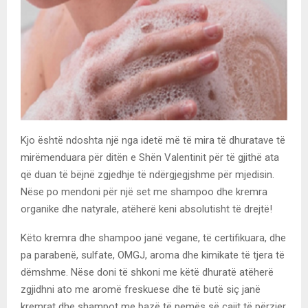
Kjo është ndoshta një nga idetë më të mira të dhuratave të
mirëmenduara për ditën e Shën Valentinit për të gjithë ata
që duan të bëjnë zgjedhje të ndërgjegjshme për mjedisin.
Nëse po mendoni për një set me shampoo dhe kremra
organike dhe natyrale, atëherë keni absolutisht të drejtë!
Këto kremra dhe shampoo janë vegane, të certifikuara, dhe
pa parabenë, sulfate, OMGJ, aroma dhe kimikate të tjera të
dëmshme. Nëse doni të shkoni me këtë dhuratë atëherë
zgjidhni ato me aromë freskuese dhe të butë siç janë
kremrat dhe shampot me bazë të pemës së çajit të përzier