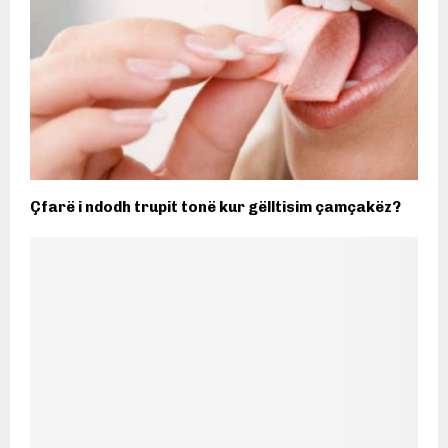
Çfarë i ndodh trupit tonë kur gëlltisim çamçakëz?