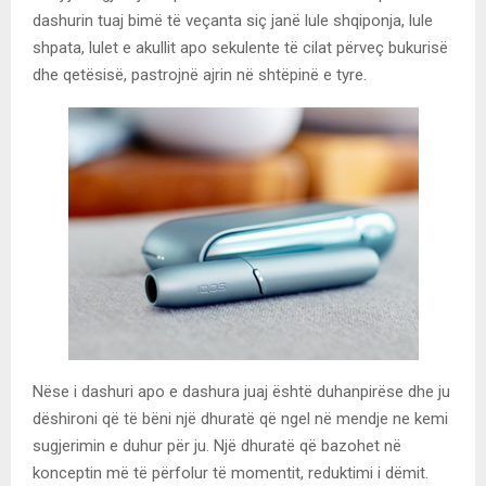
dashurin tuaj bimë të veçanta siç janë lule shqiponja, lule
shpata, lulet e akullit apo sekulente të cilat përveç bukurisë
dhe qetësisë, pastrojnë ajrin në shtëpinë e tyre.
Nëse i dashuri apo e dashura juaj është duhanpirëse dhe ju
dëshironi që të bëni një dhuratë që ngel në mendje ne kemi
sugjerimin e duhur për ju. Një dhuratë që bazohet në
konceptin më të përfolur të momentit, reduktimi i dëmit.