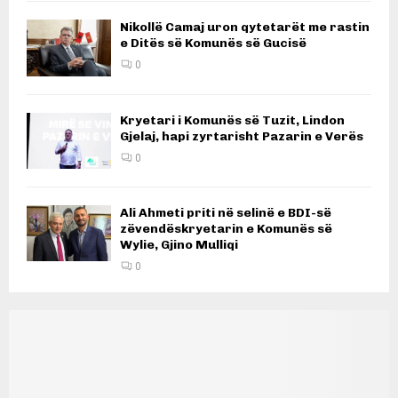
Nikollë Camaj uron qytetarët me rastin
e Ditës së Komunës së Gucisë
0
Kryetari i Komunës së Tuzit, Lindon
Gjelaj, hapi zyrtarisht Pazarin e Verës
0
Ali Ahmeti priti në selinë e BDI-së
zëvendëskryetarin e Komunës së
Wylie, Gjino Mulliqi
0