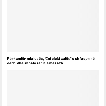
Përkundër ndalesës, “Intelektualët” u shfaqën në
derbi dhe shpalosën një mesazh