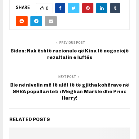
SHARE
0
PREVIOUS POST
Biden: Nuk është racionale që Kina të negociojë
rezultatin e luftës
NEXT POST
Bie në nivelin më të ulët të të gjitha kohërave në
SHBA popullariteti i Meghan Markle dhe Princ
Harry!
RELATED POSTS