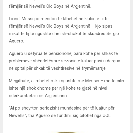
fëmijërisë Newell’s Old Boys në Argjentinë.
Lionel Messi po mendon të kthehet në klubin e tij të
fëmijërisë Newell’s Old Boys në Argjentinë – kjo sipas
mikut të tij të ngushtë dhe ish-shokut të skuadrës Sergio
Aguero.
Aguero u detyrua të pensionohej para kohe për shkak të
problemeve shëndetësore sezonin e kaluar pasi u dërgua
në spital për shkak të vështirësive në frymëmarrje.
Megjithatë, ai mbetet mik i ngushtë me Messin – me të cilin
ishte një shok dhomë për një kohë të gjatë në nivel
ndërkombëtar me Argjentinën.
“Ai po shqyrton seriozisht mundësinë për të luajtur për
Newell’s”, tha Aguero së fundmi, siç citohet nga UOL.