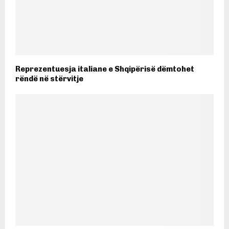
Reprezentuesja italiane e Shqipërisë dëmtohet
rëndë në stërvitje