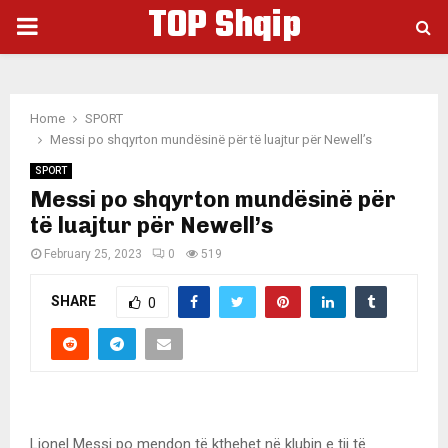
TOP Shqip
PRIMARY
MENU
Home
SPORT
Messi po shqyrton mundësinë për të luajtur për Newell’s
SPORT
Messi po shqyrton mundësinë për
të luajtur për Newell’s
February 25, 2023
0
519
SHARE
0
Lionel Messi po mendon të kthehet në klubin e tij të