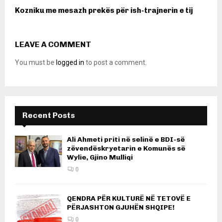
Kozniku me mesazh prekës për ish-trajnerin e tij
LEAVE A COMMENT
You must be
logged in
to post a comment.
Recent Posts
Ali Ahmeti priti në selinë e BDI-së
zëvendëskryetarin e Komunës së
Wylie, Gjino Mulliqi
0
QENDRA PËR KULTURË NË TETOVË E
PËRJASHTON GJUHËN SHQIPE!
0