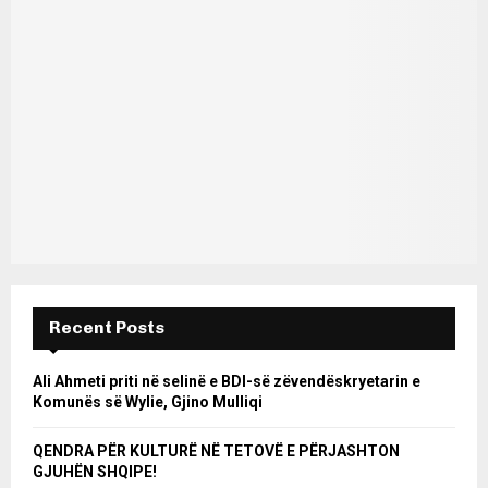
Recent Posts
Ali Ahmeti priti në selinë e BDI-së zëvendëskryetarin e
Komunës së Wylie, Gjino Mulliqi
QENDRA PËR KULTURË NË TETOVË E PËRJASHTON
GJUHËN SHQIPE!