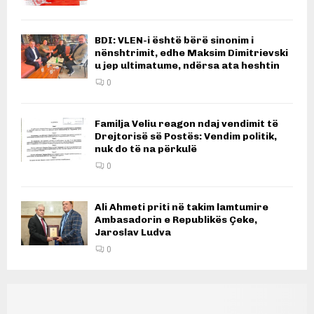
BDI: VLEN-i është bërë sinonim i
nënshtrimit, edhe Maksim Dimitrievski
u jep ultimatume, ndërsa ata heshtin
0
Familja Veliu reagon ndaj vendimit të
Drejtorisë së Postës: Vendim politik,
nuk do të na përkulë
0
Ali Ahmeti priti në takim lamtumire
Ambasadorin e Republikës Çeke,
Jaroslav Ludva
0