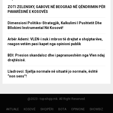
ZOTI ZELENSKY, GABOVE NË BEOGRAD NË QËNDRIMIN PËR
PAVARËSINË E KOSOVËS
Dimensioni Politiko-Strategjik, Kalkulimi I Pushtetit Dhe
Bllokimi Instrumental Në Kosovë!
Arbër Ademi: VLEN-i nuk i mbron të drejtat e shqiptarëve,
reagon vetëm pasi kapet nga opinioni publik
BDI: Presion skandaloz dhe i papranueshëm nga Vlen ndaj
drejtësisë.
Lladrovci: Sjellja normale në situatë jo normale, është
“non sens”!
@2023 - top-shqip.mk. All Right Reserved.
AKTUALE
KOSOVË
SHQIPËRI
BOTA
OPINIONE
SHOWBIZ