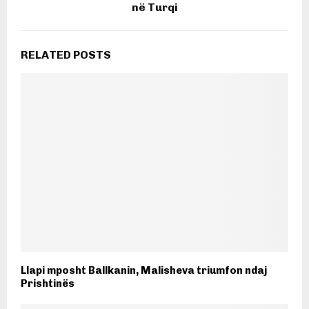
në Turqi
RELATED POSTS
Llapi mposht Ballkanin, Malisheva triumfon ndaj
Prishtinës