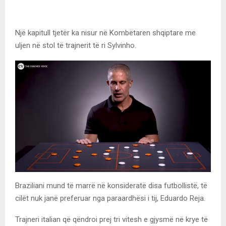
Një kapitull tjetër ka nisur në Kombëtaren shqiptare me
uljen në stol të trajnerit të ri Sylvinho.
Braziliani mund të marrë në konsideratë disa futbollistë, të
cilët nuk janë preferuar nga paraardhësi i tij, Eduardo Reja.
Trajneri italian që qëndroi prej tri vitesh e gjysmë në krye të