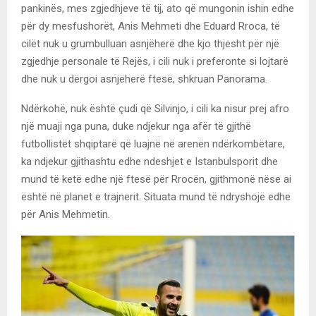
pankinës, mes zgjedhjeve të tij, ato që mungonin ishin edhe
për dy mesfushorët, Anis Mehmeti dhe Eduard Rroca, të
cilët nuk u grumbulluan asnjëherë dhe kjo thjesht për një
zgjedhje personale të Rejës, i cili nuk i preferonte si lojtarë
dhe nuk u dërgoi asnjëherë ftesë, shkruan Panorama.
Ndërkohë, nuk është çudi që Silvinjo, i cili ka nisur prej afro
një muaji nga puna, duke ndjekur nga afër të gjithë
futbollistët shqiptarë që luajnë në arenën ndërkombëtare,
ka ndjekur gjithashtu edhe ndeshjet e Istanbulsporit dhe
mund të ketë edhe një ftesë për Rrocën, gjithmonë nëse ai
është në planet e trajnerit. Situata mund të ndryshojë edhe
për Anis Mehmetin.