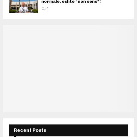
normale, është “non sens”!
0
Recent Posts