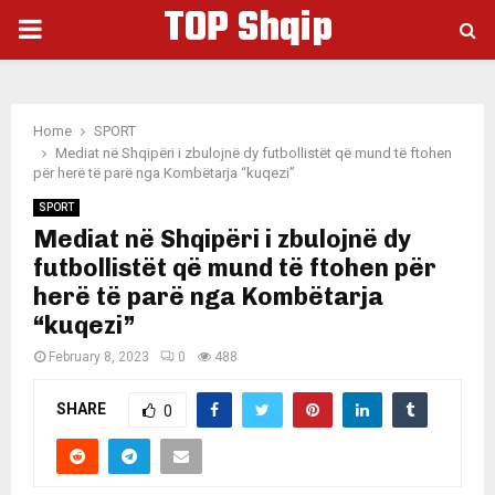
TOP Shqip
PRIMARY
MENU
Home
SPORT
Mediat në Shqipëri i zbulojnë dy futbollistët që mund të ftohen
për herë të parë nga Kombëtarja “kuqezi”
SPORT
Mediat në Shqipëri i zbulojnë dy
futbollistët që mund të ftohen për
herë të parë nga Kombëtarja
“kuqezi”
February 8, 2023
0
488
SHARE
0