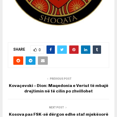
SHARE
0
PREVIOUS POST
Kovaçevski – Dion: Maqedonia e Veriut të mbajë
drejtimin në të cilin po zhvillohet
NEXT POST
Kosova pas FSK-së dërgon edhe staf mjekësorë