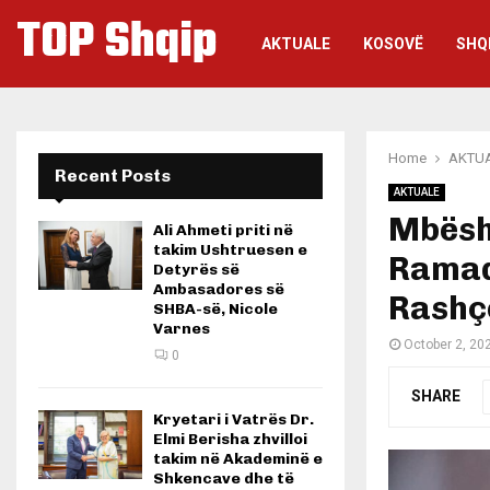
TOP Shqip
AKTUALE
KOSOVË
SHQ
Home
AKTU
Recent Posts
AKTUALE
Mbësh
Ali Ahmeti priti në
takim Ushtruesen e
Ramad
Detyrës së
Ambasadores së
Rashç
SHBA-së, Nicole
Varnes
October 2, 20
0
SHARE
Kryetari i Vatrës Dr.
Elmi Berisha zhvilloi
takim në Akademinë e
Shkencave dhe të