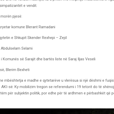
 simpatizantët e vendit.
 morën pjesë:
 kryetar komune Blerant Ramadani
qytetin e Shkupit Skender Rexhepi – Zejd
ës Abdulselam Selami
l i Komunës së Sarajit dhe bartës liste në Saraj Iljas Veseli
-së, Blerim Bexheti
he mbështetja e madhe e qytetarëve u vlerësua si një dëshmi e fuqi
të AKI-së. Ky mobilizim tregon se referendumi i 19 tetorit do të shënoj
vetëm për subjektin politik, por edhe për të ardhmen e përbashkët që 