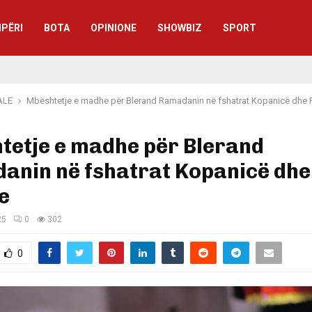
IPËRI
BOTA
OPINIONE
SHOWBIZ
SPORT
ALE
Mbështetje e madhe për Blerand Ramadanin në fshatrat Kopanicë dhe
tetje e madhe për Blerand
anin në fshatrat Kopanicë dhe
e
25
0
302
0