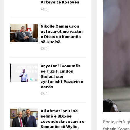
Arteve të Kosovës
0
Nikollë Camaj uron
qytetarët me rastin
e Ditës së Komunës
së Gucisë
0
Kryetari i Komunës
së Tuzit, Lindon
Gjelaj, hapi
zyrtarisht Pazarin e
Verës
0
Ali Ahmeti priti në
selinë e BDI-së
zëvendëskryetarin e
Sonte, përfaq
Komunës së Wylie,
fshatin Kopan