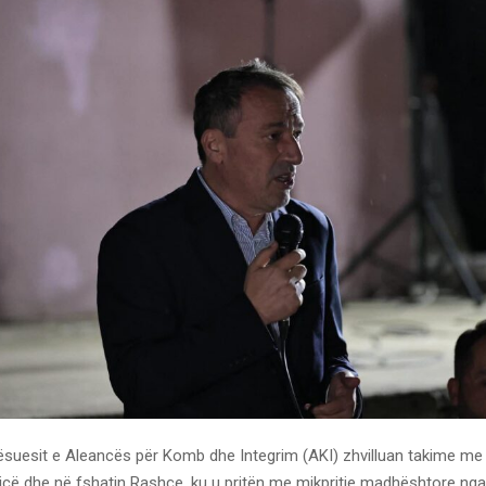
ësuesit e Aleancës për Komb dhe Integrim (AKI) zhvilluan takime me 
icë dhe në fshatin Rashçe, ku u pritën me mikpritje madhështore nga 