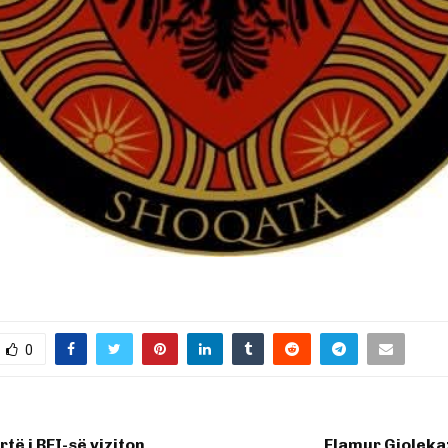
0
rtë i BFI-së viziton
Flamur Gjoleka