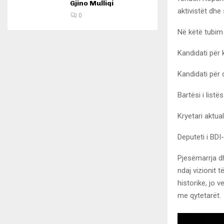
Gjino Mulliqi
aktivistët dhe
0
Në këtë tubim
Kandidati për
Kandidati për 
Bartësi i list
Kryetari aktua
Deputeti i BDI
Pjesëmarrja d
ndaj vizionit 
historike, jo 
me qytetarët.