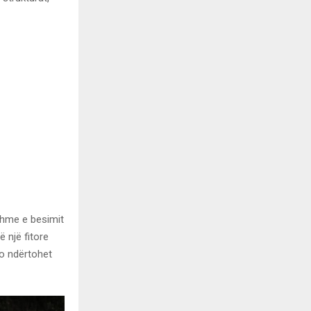
shme e besimit
ë një fitore
po ndërtohet