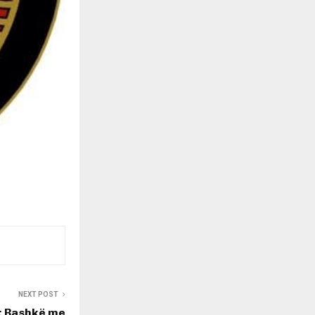
NEXT POST
: Bashkë me