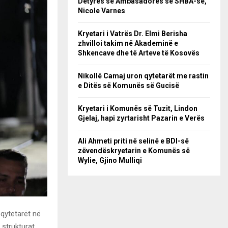
Detyrës së Ambasadores së SHBA-së,
Nicole Varnes
Kryetari i Vatrës Dr. Elmi Berisha
zhvilloi takim në Akademinë e
Shkencave dhe të Arteve të Kosovës
Nikollë Camaj uron qytetarët me rastin
e Ditës së Komunës së Gucisë
Kryetari i Komunës së Tuzit, Lindon
Gjelaj, hapi zyrtarisht Pazarin e Verës
Ali Ahmeti priti në selinë e BDI-së
zëvendëskryetarin e Komunës së
Wylie, Gjino Mulliqi
qytetarët në
strukturat,