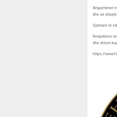
Angazhimet me 
dhe së shpejti
Qytetarë të nd
Respektoni ve
dhe shtoni kuj
https://www.