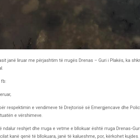
sit janë liruar me përjashtim të rrugës Drenas – Guri i Plakës, ka shk
l.
 fb:
eruar,
 për respektimin e vendimeve të Drejtorisë së Emergjencave dhe Polic
tuatën e vërshimeve.
në ndalur reshjet dhe rruga e vetme e bllokuar është rruga Drenas-Guri
ë cilat kanë qenë të bllokuara, janë të kalueshme, por, kërkohet kujdes.