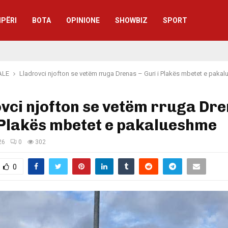
IPËRI
BOTA
OPINIONE
SHOWBIZ
SPORT
ALE
Lladrovci njofton se vetëm rruga Drenas – Guri i Plakës mbetet e paka
vci njofton se vetëm rruga Dre
 Plakës mbetet e pakalueshme
26
0
302
0