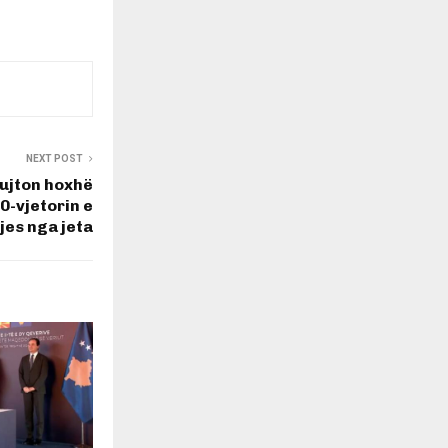
NEXT POST
kujton hoxhë
0-vjetorin e
jes nga jeta