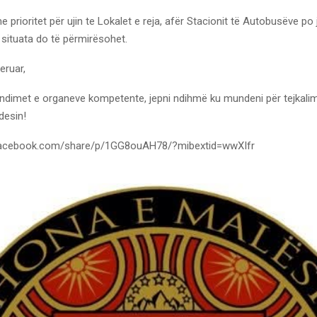
prioritet për ujin te Lokalet e reja, afër Stacionit të Autobusëve po 
 situata do të përmirësohet.
eruar,
ndimet e organeve kompetente, jepni ndihmë ku mundeni për tejkalim
desin!
facebook.com/share/p/1GG8ouAH78/?mibextid=wwXIfr