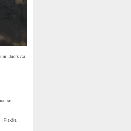
ruar Lladrovci
isë së
 i Plakës,