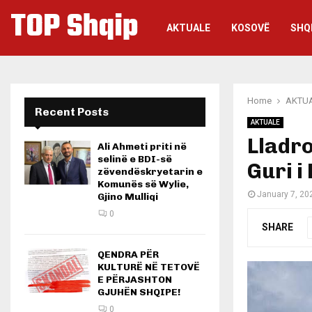
TOP Shqip
AKTUALE
KOSOVË
SHQ
Home
AKTU
Recent Posts
AKTUALE
Lladro
Ali Ahmeti priti në
selinë e BDI-së
Guri i
zëvendëskryetarin e
Komunës së Wylie,
January 7, 20
Gjino Mulliqi
0
SHARE
QENDRA PËR
KULTURË NË TETOVË
E PËRJASHTON
GJUHËN SHQIPE!
0