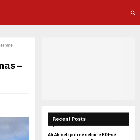
lueshme
nas –
Recent Posts
Ali Ahmeti priti në selinë e BDI-së