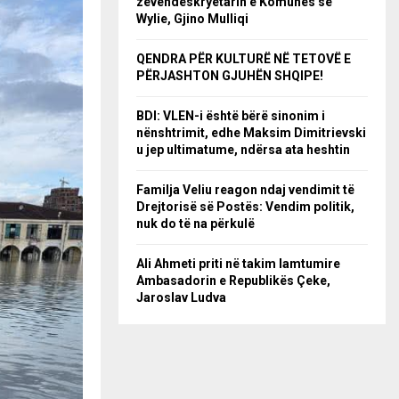
zëvendëskryetarin e Komunës së
Wylie, Gjino Mulliqi
QENDRA PËR KULTURË NË TETOVË E
PËRJASHTON GJUHËN SHQIPE!
BDI: VLEN-i është bërë sinonim i
nënshtrimit, edhe Maksim Dimitrievski
u jep ultimatume, ndërsa ata heshtin
Familja Veliu reagon ndaj vendimit të
Drejtorisë së Postës: Vendim politik,
nuk do të na përkulë
Ali Ahmeti priti në takim lamtumire
Ambasadorin e Republikës Çeke,
Jaroslav Ludva