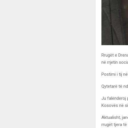
Rrugët e Drena
në rrjetin socia
Postimi i tij në
Qytetarë të nd
Ju falënderoj
Kosovës në si
Aktualisht, ja
rrugët tjera t