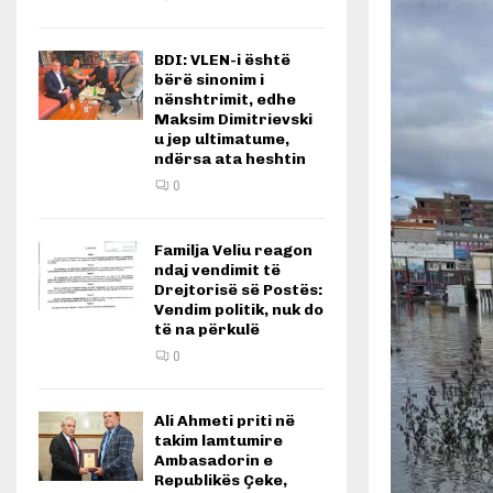
BDI: VLEN-i është
bërë sinonim i
nënshtrimit, edhe
Maksim Dimitrievski
u jep ultimatume,
ndërsa ata heshtin
0
Familja Veliu reagon
ndaj vendimit të
Drejtorisë së Postës:
Vendim politik, nuk do
të na përkulë
0
Ali Ahmeti priti në
takim lamtumire
Ambasadorin e
Republikës Çeke,