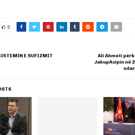
0
SISTEMIN E SUFIZMIT
Ali Ahmeti për
JakupAsipin në 2
ndar
OSTS