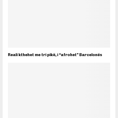
Reali kthehet me tri pikë, i “afrohet” Barcelonës