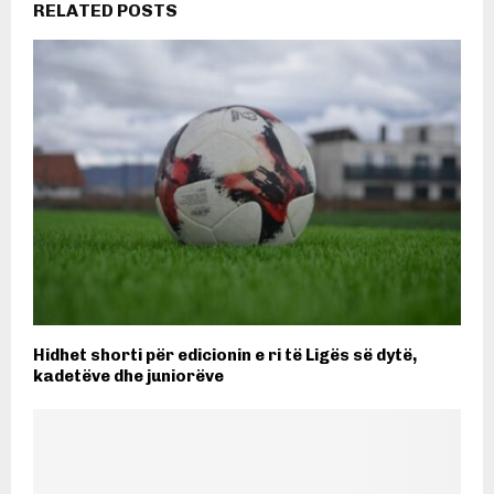
RELATED POSTS
Hidhet shorti për edicionin e ri të Ligës së dytë,
kadetëve dhe juniorëve