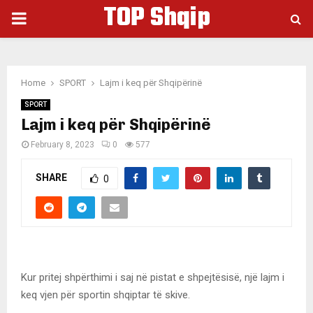
TOP Shqip
PRIMARY
MENU
Home
SPORT
Lajm i keq për Shqipërinë
SPORT
Lajm i keq për Shqipërinë
February 8, 2023
0
577
SHARE
0
Kur pritej shpërthimi i saj në pistat e shpejtësisë, një lajm i
keq vjen për sportin shqiptar të skive.