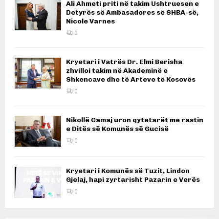
Ali Ahmeti priti në takim Ushtruesen e
Detyrës së Ambasadores së SHBA-së,
Nicole Varnes
0
Kryetari i Vatrës Dr. Elmi Berisha
zhvilloi takim në Akademinë e
Shkencave dhe të Arteve të Kosovës
0
Nikollë Camaj uron qytetarët me rastin
e Ditës së Komunës së Gucisë
0
Kryetari i Komunës së Tuzit, Lindon
Gjelaj, hapi zyrtarisht Pazarin e Verës
0