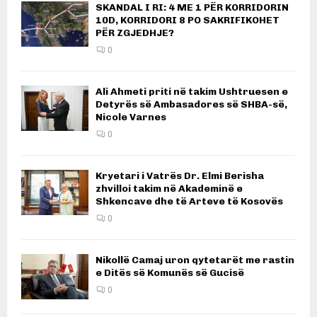
SKANDAL I RI: 4 ME 1 PËR KORRIDORIN
10D, KORRIDORI 8 PO SAKRIFIKOHET
PËR ZGJEDHJE?
0
Ali Ahmeti priti në takim Ushtruesen e
Detyrës së Ambasadores së SHBA-së,
Nicole Varnes
0
Kryetari i Vatrës Dr. Elmi Berisha
zhvilloi takim në Akademinë e
Shkencave dhe të Arteve të Kosovës
0
Nikollë Camaj uron qytetarët me rastin
e Ditës së Komunës së Gucisë
0