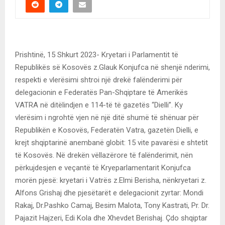
Prishtinë, 15 Shkurt 2023- Kryetari i Parlamentit të
Republikës së Kosovës z.Glauk Konjufca në shenjë nderimi,
respekti e vlerësimi shtroi një drekë falënderimi për
delegacionin e Federatës Pan-Shqiptare të Amerikës
VATRA në ditëlindjen e 114-të të gazetës “Dielli”. Ky
vlerësim i ngrohtë vjen në një ditë shumë të shënuar për
Republikën e Kosovës, Federatën Vatra, gazetën Dielli, e
krejt shqiptarinë anembanë globit: 15 vite pavarësi e shtetit
të Kosovës. Në drekën vëllazërore të falënderimit, nën
përkujdesjen e veçantë të Kryeparlamentarit Konjufca
morën pjesë: kryetari i Vatrës z.Elmi Berisha, nënkryetari z.
Alfons Grishaj dhe pjesëtarët e delegacionit zyrtar: Mondi
Rakaj, Dr.Pashko Camaj, Besim Malota, Tony Kastrati, Pr. Dr.
Pajazit Hajzeri, Edi Kola dhe Xhevdet Berishaj. Çdo shqiptar