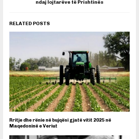
ndaj lojtarëve të Prishtinës
RELATED POSTS
Rritje dhe rënie në bujqësi gjatë vitit 2025 në
Maqedoninë e Veriut