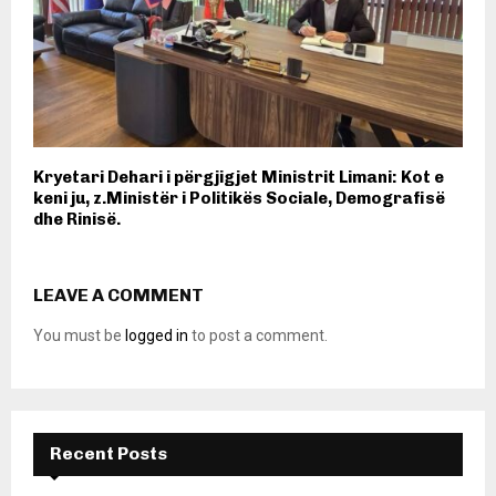
Kryetari Dehari i përgjigjet Ministrit Limani: Kot e
keni ju, z.Ministër i Politikës Sociale, Demografisë
dhe Rinisë.
LEAVE A COMMENT
You must be
logged in
to post a comment.
Recent Posts