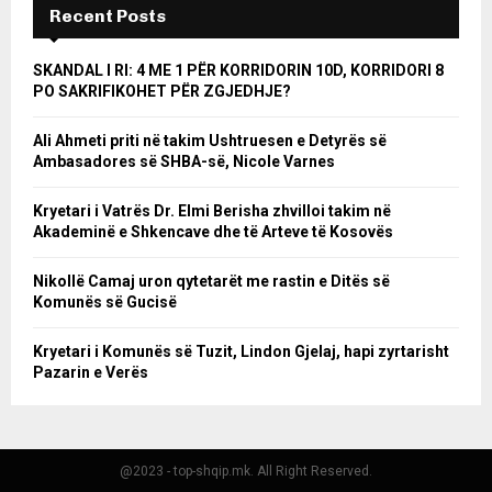
Recent Posts
SKANDAL I RI: 4 ME 1 PËR KORRIDORIN 10D, KORRIDORI 8
PO SAKRIFIKOHET PËR ZGJEDHJE?
Ali Ahmeti priti në takim Ushtruesen e Detyrës së
Ambasadores së SHBA-së, Nicole Varnes
Kryetari i Vatrës Dr. Elmi Berisha zhvilloi takim në
Akademinë e Shkencave dhe të Arteve të Kosovës
Nikollë Camaj uron qytetarët me rastin e Ditës së
Komunës së Gucisë
Kryetari i Komunës së Tuzit, Lindon Gjelaj, hapi zyrtarisht
Pazarin e Verës
@2023 - top-shqip.mk. All Right Reserved.