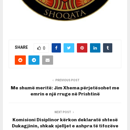
SHARE
0
PREVIOUS POST
Me shumë meritë: Jim Xhema përjetësohet me
emrin e një rruge në Prishtinë
NEXT POST
Komisioni Disiplinor kërkon deklaratë shtesë
Dukagjinin, shkak sjelljet e ashpra të tifozëve