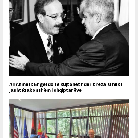
Ali Ahmeti: Engel do të kujtohet ndër breza si mik i
jashtëzakonshëm i shqiptarëve