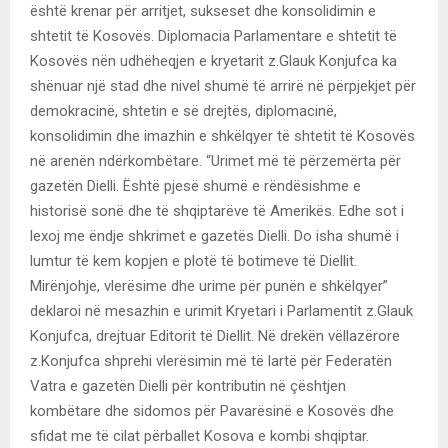
është krenar për arritjet, sukseset dhe konsolidimin e
shtetit të Kosovës. Diplomacia Parlamentare e shtetit të
Kosovës nën udhëheqjen e kryetarit z.Glauk Konjufca ka
shënuar një stad dhe nivel shumë të arrirë në përpjekjet për
demokracinë, shtetin e së drejtës, diplomacinë,
konsolidimin dhe imazhin e shkëlqyer të shtetit të Kosovës
në arenën ndërkombëtare. “Urimet më të përzemërta për
gazetën Dielli. Është pjesë shumë e rëndësishme e
historisë sonë dhe të shqiptarëve të Amerikës. Edhe sot i
lexoj me ëndje shkrimet e gazetës Dielli. Do isha shumë i
lumtur të kem kopjen e plotë të botimeve të Diellit.
Mirënjohje, vlerësime dhe urime për punën e shkëlqyer”
deklaroi në mesazhin e urimit Kryetari i Parlamentit z.Glauk
Konjufca, drejtuar Editorit të Diellit. Në drekën vëllazërore
z.Konjufca shprehi vlerësimin më të lartë për Federatën
Vatra e gazetën Dielli për kontributin në çështjen
kombëtare dhe sidomos për Pavarësinë e Kosovës dhe
sfidat me të cilat përballet Kosova e kombi shqiptar.