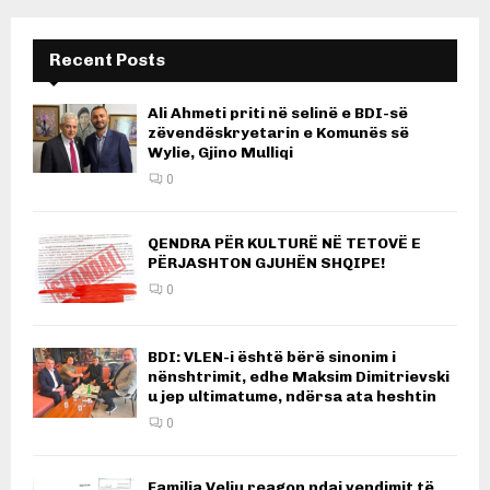
Recent Posts
Ali Ahmeti priti në selinë e BDI-së
zëvendëskryetarin e Komunës së
Wylie, Gjino Mulliqi
0
QENDRA PËR KULTURË NË TETOVË E
PËRJASHTON GJUHËN SHQIPE!
0
BDI: VLEN-i është bërë sinonim i
nënshtrimit, edhe Maksim Dimitrievski
u jep ultimatume, ndërsa ata heshtin
0
Familja Veliu reagon ndaj vendimit të