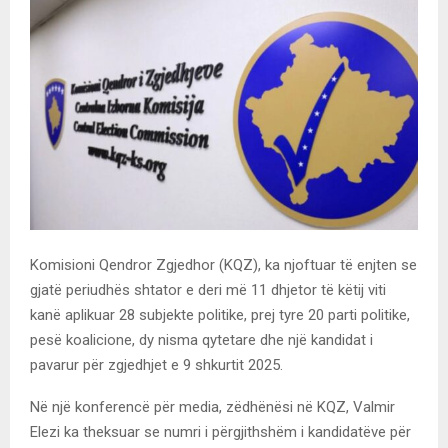
Komisioni Qendror Zgjedhor (KQZ), ka njoftuar të enjten se
gjatë periudhës shtator e deri më 11 dhjetor të këtij viti
kanë aplikuar 28 subjekte politike, prej tyre 20 parti politike,
pesë koalicione, dy nisma qytetare dhe një kandidat i
pavarur për zgjedhjet e 9 shkurtit 2025.
Në një konferencë për media, zëdhënësi në KQZ, Valmir
Elezi ka theksuar se numri i përgjithshëm i kandidatëve për