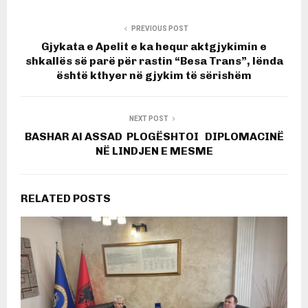
PREVIOUS POST
Gjykata e Apelit e ka hequr aktgjykimin e
shkallës së parë për rastin “Besa Trans”, lënda
është kthyer në gjykim të sërishëm
NEXT POST
BASHAR Al ASSAD PLOGËSHTOI DIPLOMACINË
NË LINDJEN E MESME
RELATED POSTS