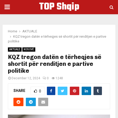
TOP Shqip
PRIMARY
MENU
Home
AKTUALE
KQZ tregon datën e tërheqjes së shortit për renditjen e partive
politike
AKTUALE
KOSOVË
KQZ tregon datën e tërheqjes së
shortit për renditjen e partive
politike
December 12, 2024
0
1248
SHARE
0