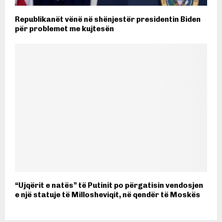
Republikanët vënë në shënjestër presidentin Biden
për problemet me kujtesën
“Ujqërit e natës” të Putinit po përgatisin vendosjen
e një statuje të Millosheviqit, në qendër të Moskës