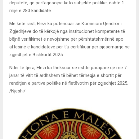
deputetë, që përfaqësojnë këto subjekte politike, është 1
mijë e 280 kandidatë.
Me këtë rast, Elezi ka potencuar se Komisioni Qendror i
Zgjedhjeve do të kërkojë nga institucionet kompetente të
bëjnë verifikimet e nevojshme për përshtatshmërinë apo
aftësinë e kandidatëve për t’u certifikuar për pjesëmarrje në
zgjedhjet e 9 shkurtit 2025.
Ndër të tjera, Elezi ka theksuar se është paraparë që me 7
janar të vitit të ardhshëm të bëhet tërheqja e shortit për
renditjen e partive politike në fletëvotim për zgjedhjet 2025.
/Njeshi/