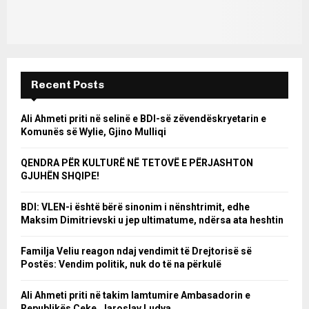
Recent Posts
Ali Ahmeti priti në selinë e BDI-së zëvendëskryetarin e
Komunës së Wylie, Gjino Mulliqi
QENDRA PËR KULTURË NË TETOVË E PËRJASHTON
GJUHËN SHQIPE!
BDI: VLEN-i është bërë sinonim i nënshtrimit, edhe
Maksim Dimitrievski u jep ultimatume, ndërsa ata heshtin
Familja Veliu reagon ndaj vendimit të Drejtorisë së
Postës: Vendim politik, nuk do të na përkulë
Ali Ahmeti priti në takim lamtumire Ambasadorin e
Republikës Çeke, Jaroslav Ludva