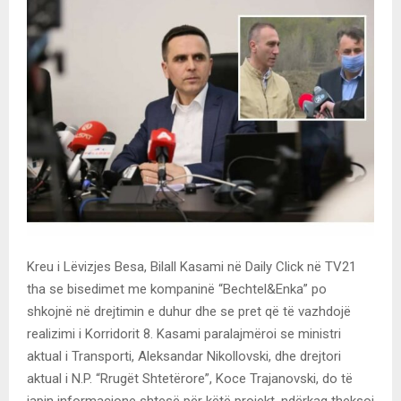
Kreu i Lëvizjes Besa, Bilall Kasami në Daily Click në TV21
tha se bisedimet me kompaninë “Bechtel&Enka” po
shkojnë në drejtimin e duhur dhe se pret që të vazhdojë
realizimi i Korridorit 8. Kasami paralajmëroi se ministri
aktual i Transporti, Aleksandar Nikollovski, dhe drejtori
aktual i N.P. “Rrugët Shtetërore”, Koce Trajanovski, do të