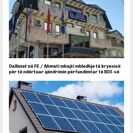
Dallimet në FE / Ahmeti mbajti mbledhje të kryesisë
për të ndërtuar qëndrimin përfundimtar të BDI-së