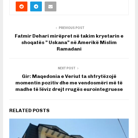
PREVIOUS POST
Fatmir Dehari mirëpret në takim kryetarin e
shoqatës ” Uskana” në Amerikë Mislim
Ramadani
NEXT POST
Gir: Maqedonia e Veriut ta shfrytëzojë
momentin pozitiv dhe me vendosmëri më të
madhe të lëviz drejt rrugës eurointegruese
RELATED POSTS