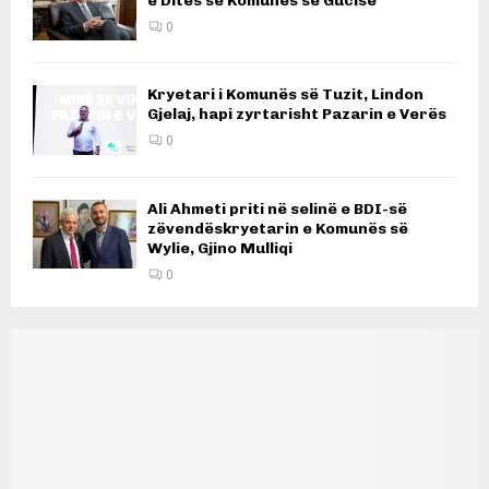
e Ditës së Komunës së Gucisë
0
Kryetari i Komunës së Tuzit, Lindon
Gjelaj, hapi zyrtarisht Pazarin e Verës
0
Ali Ahmeti priti në selinë e BDI-së
zëvendëskryetarin e Komunës së
Wylie, Gjino Mulliqi
0