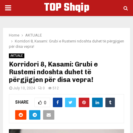
TOP Shqip
PRIMARY
MENU
Home
AKTUALE
Korridori 8, Kasami: Grubi e Rustemi ndoshta duhet të përgjigjen
për disa vepra!
AKTUALE
Korridori 8, Kasami: Grubi e
Rustemi ndoshta duhet të
përgjigjen për disa vepra!
July 10, 2024
0
512
SHARE
0