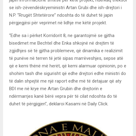
japin informacione shtesë për këtë projekt, ndërkaq theksoi
se ish-zëvendëskryeministri Artan Grubi dhe ish-drejtori i
N.P. “Rrugët Shtetërore” ndoshta do të duhet të japin
përgjegjësi për veprimet në lidhje me këtë projekt.
“Edhe sa i përket Korridorit 8, ne garantojmë se gjitha
bisedimet me Bechtel dhe Enka shkojnë në drejtim të
zgjidhjes së të gjitha problemeve, që dinamika e realizimit
të punëve në terren të jetë sipas marrëveshjes, sepse atë
që e kemi thënë më herët, që kemi alarmuar opinionin, po e
shohim tash dhe sigurisht që edhe drejtori edhe ministri do
të dalin shpejtë me një raport edhe më të detajuar që aty
BDI me në krye me Artan Grubin dhe drejtorin e
ndërmarrjes kanë bërë vepra për të cilat ndoshta do të
duhet të përgjigjen”, deklaroi Kasami në Daily Click.