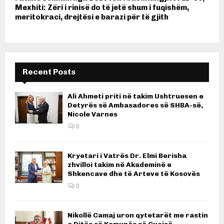
Mexhiti: Zëri i rinisë do të jetë shum i fuqishëm,
meritokraci, drejtësi e barazi për të gjith
Recent Posts
Ali Ahmeti priti në takim Ushtruesen e
Detyrës së Ambasadores së SHBA-së,
Nicole Varnes
0
Kryetari i Vatrës Dr. Elmi Berisha
zhvilloi takim në Akademinë e
Shkencave dhe të Arteve të Kosovës
0
Nikollë Camaj uron qytetarët me rastin