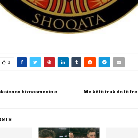
0
nksionon biznesmenin e
Me këtë truk do të fr
OSTS