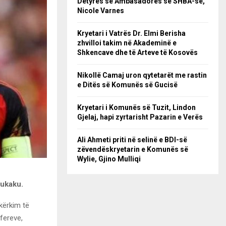
Detyrës së Ambasadores së SHBA-së,
Nicole Varnes
Kryetari i Vatrës Dr. Elmi Berisha
zhvilloi takim në Akademinë e
Shkencave dhe të Arteve të Kosovës
Nikollë Camaj uron qytetarët me rastin
e Ditës së Komunës së Gucisë
Kryetari i Komunës së Tuzit, Lindon
Gjelaj, hapi zyrtarisht Pazarin e Verës
Ali Ahmeti priti në selinë e BDI-së
zëvendëskryetarin e Komunës së
Wylie, Gjino Mulliqi
Lukaku.
kërkim të
sfereve,