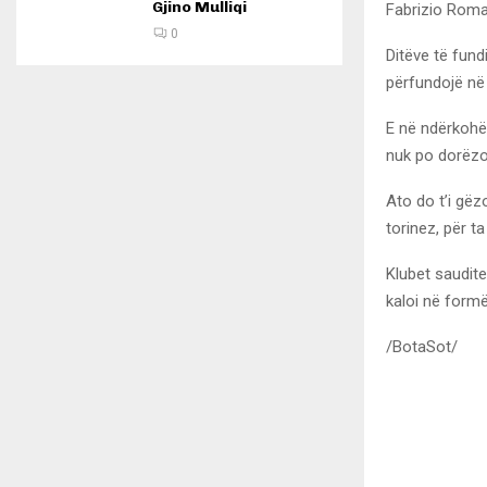
Gjino Mulliqi
Fabrizio Rom
0
Ditëve të fundi
përfundojë në
E në ndërkohë,
nuk po dorëz
Ato do t’i gëz
torinez, për ta
Klubet saudite 
kaloi në formë
/BotaSot/