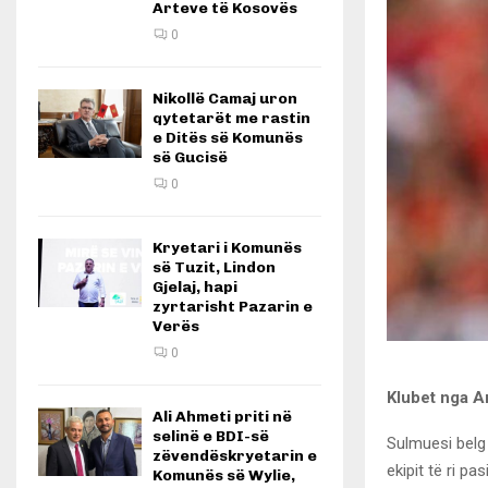
Arteve të Kosovës
0
Nikollë Camaj uron
qytetarët me rastin
e Ditës së Komunës
së Gucisë
0
Kryetari i Komunës
së Tuzit, Lindon
Gjelaj, hapi
zyrtarisht Pazarin e
Verës
0
Klubet nga A
Ali Ahmeti priti në
selinë e BDI-së
Sulmuesi belg 
zëvendëskryetarin e
ekipit të ri p
Komunës së Wylie,