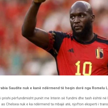
rabia Saudite nuk e kanë ndërmend të heqin dorë nga Romelu 
i prishi përfundimisht punët me Interin së fundmi dhe tash është në 
asi as Chelsea nuk e ka ndërmend ta mbajë atë, njofton eksperti i tran