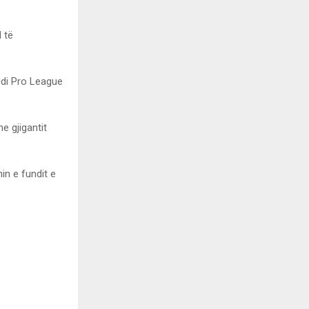
d të
udi Pro League
e gjigantit
nin e fundit e