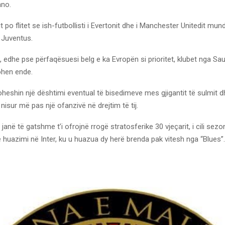
ano.
t po flitet se ish-futbollisti i Evertonit dhe i Manchester Unitedit mun
 Juventus.
 edhe pse përfaqësuesi belg e ka Evropën si prioritet, klubet nga Sa
ohen ende.
oheshin një dështimi eventual të bisedimeve mes gjigantit të sulmit dh
 nisur më pas një ofanzivë në drejtim të tij.
janë të gatshme t’i ofrojnë rrogë stratosferike 30 vjeçarit, i cili sezo
 huazimi në Inter, ku u huazua dy herë brenda pak vitesh nga “Blues”.