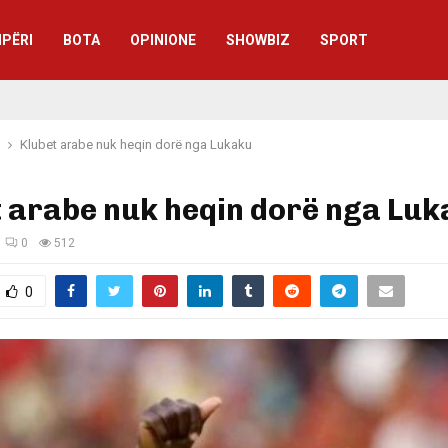
IPËRI
BOTA
OPINIONE
SHOWBIZ
SPORT
Klubet arabe nuk heqin dorë nga Lukaku
 arabe nuk heqin dorë nga Lu
0
512
0