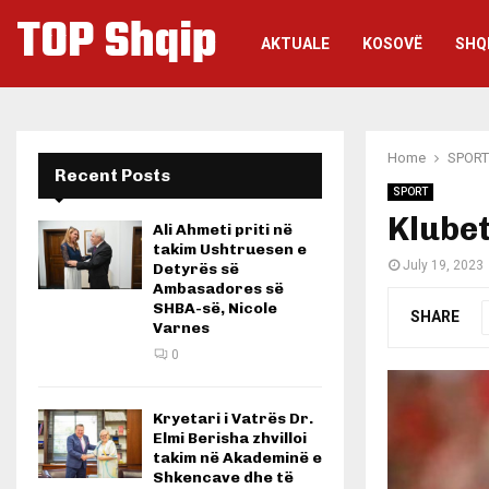
TOP Shqip
AKTUALE
KOSOVË
SHQ
Home
SPORT
Recent Posts
SPORT
Klubet
Ali Ahmeti priti në
takim Ushtruesen e
July 19, 2023
Detyrës së
Ambasadores së
SHBA-së, Nicole
SHARE
Varnes
0
Kryetari i Vatrës Dr.
Elmi Berisha zhvilloi
takim në Akademinë e
Shkencave dhe të