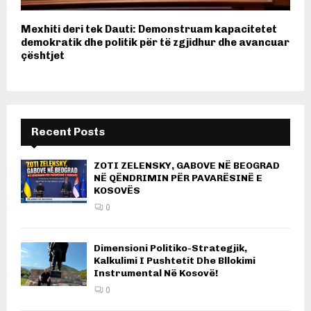
Mexhiti deri tek Dauti: Demonstruam kapacitetet
demokratik dhe politik për të zgjidhur dhe avancuar
çështjet
Recent Posts
ZOTI ZELENSKY, GABOVE NË BEOGRAD
NË QËNDRIMIN PËR PAVARËSINË E
KOSOVËS
0
Dimensioni Politiko-Strategjik,
Kalkulimi I Pushtetit Dhe Bllokimi
Instrumental Në Kosovë!
0