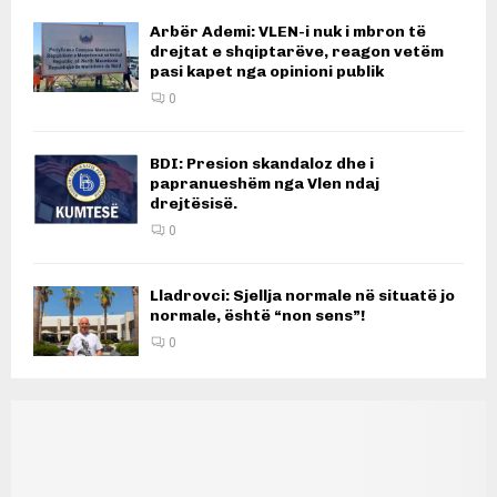
Arbër Ademi: VLEN-i nuk i mbron të
drejtat e shqiptarëve, reagon vetëm
pasi kapet nga opinioni publik
0
BDI: Presion skandaloz dhe i
papranueshëm nga Vlen ndaj
drejtësisë.
0
Lladrovci: Sjellja normale në situatë jo
normale, është “non sens”!
0