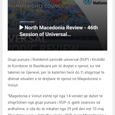
Grupi punues i Rishikimit periodik universal (RUP) i Këshillit
të Kombeve të Bashkuara për të drejtat e njeriut, so tnë
takimin në Gjenevë, për të katërtën herë do t’i shqyrtojë të
dhënat situatën e të drejtave të njeriut në Maqedoninë e
Veriut.
“Maqedonia e Veriut është një nga 14 vendet që duhet të
shqyrtohen nga grupi punues i RUP-it, gjatë seancës së
ardhshme, e cila do të mbahet nga 29 prill deri më 10 maj.