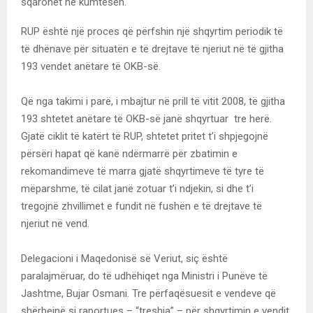
sqarohet në kumtesën.
RUP është një proces që përfshin një shqyrtim periodik të
të dhënave për situatën e të drejtave të njeriut në të gjitha
193 vendet anëtare të OKB-së.
Që nga takimi i parë, i mbajtur në prill të vitit 2008, të gjitha
193 shtetet anëtare të OKB-së janë shqyrtuar tre herë.
Gjatë ciklit të katërt të RUP, shtetet pritet t’i shpjegojnë
përsëri hapat që kanë ndërmarrë për zbatimin e
rekomandimeve të marra gjatë shqyrtimeve të tyre të
mëparshme, të cilat janë zotuar t’i ndjekin, si dhe t’i
tregojnë zhvillimet e fundit në fushën e të drejtave të
njeriut në vend.
Delegacioni i Maqedonisë së Veriut, siç është
paralajmëruar, do të udhëhiqet nga Ministri i Punëve të
Jashtme, Bujar Osmani. Tre përfaqësuesit e vendeve që
shërbejnë si raportues – “treshja” – për shqyrtimin e vendit