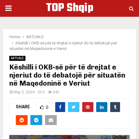
TOP Shqip
PRIMARY
MENU
Home
AKTUALE
Këshilli i OKB-së për të drejtat e njeriut do të debatojë për
situatën në Maqedoninë e Veriut
AKTUALE
Këshilli i OKB-së për të drejtat e
njeriut do të debatojë për situatën
në Maqedoninë e Veriut
May 2, 2024
0
543
SHARE
0