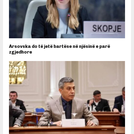
Arsovska do të jetë bartëse në njësinë e parë
zgjedhore