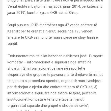
Shqyrtimi i parë, i dytë dhe i tretë i RUP-it për Maqedoninë e
Veriut është mbajtur në maj 2009, janar 2014, përkatësisht
janar 2019”, kumtoi zyra e OKB-së në Shkup.
Grupi punues i RUP-it përbëhet nga 47 vende anëtare të
Këshillit për të drejtat e njeriut, secila nga 193 vendet
anëtare të OKB-së mund të marrë pjesë në shqyrtimin e
vendit.
“Dokumentet mbi të cilat bazohen rishikimet janë: 1) raporti
kombëtar – informacionet e siguruara nga shteti në
shqyrtim; 2) informacionet që janë në raportet e
ekspertëve dhe grupeve të pavarura të të drejtave të njeriut
të njohura si procedura speciale, organe të marrëveshjeve
për të drejtat e njeriut dhe entitete të tjera të OKB-së; 3)
informacionet e siguruara nga aktorë të tjerë, përfshirë
institucionet kombëtare të të drejtave të njeriut,
organizatat rajonale dhe grupet e shoqërisë civile”,