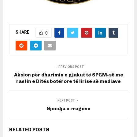
SHARE
0
PREVIOUS POST
Aksion për dhurimin e gjakut të SPGM-së me
rastin e Ditës botërore të lirisë së mediave
NEXT POST
Gjendja e rrugëve
RELATED POSTS