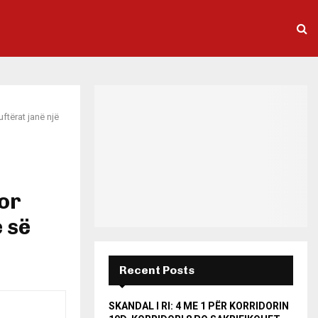
ftërat janë një
or
e së
Recent Posts
SKANDAL I RI: 4 ME 1 PËR KORRIDORIN