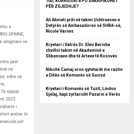
10D, KORRIDORI 8 PO SAKRIFIKOHET
PËR ZGJEDHJE?
Ali Ahmeti priti në takim Ushtruesen e
Detyrës së Ambasadores së SHBA-së,
shtu e
Nicole Varnes
 VMRO-DPMNE,
ve shqiptare në
Kryetari i Vatrës Dr. Elmi Berisha
zhvilloi takim në Akademinë e
Shkencave dhe të Arteve të Kosovës
zitës janë
tërat në
Nikollë Camaj uron qytetarët me rastin
e Ditës së Komunës së Gucisë
isë, edhe në
me,
Kryetari i Komunës së Tuzit, Lindon
 Të njëjtat
Gjelaj, hapi zyrtarisht Pazarin e Verës
 në 2023.
arabartë i
htet anëtar të
tanasoski për