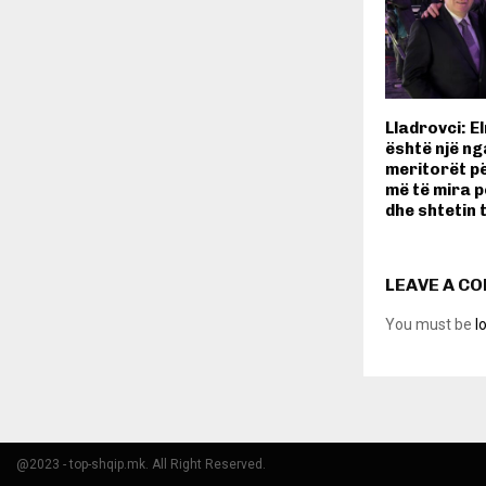
Lladrovci: E
është një n
meritorët p
më të mira p
dhe shtetin 
LEAVE A C
You must be
l
@2023 - top-shqip.mk. All Right Reserved.