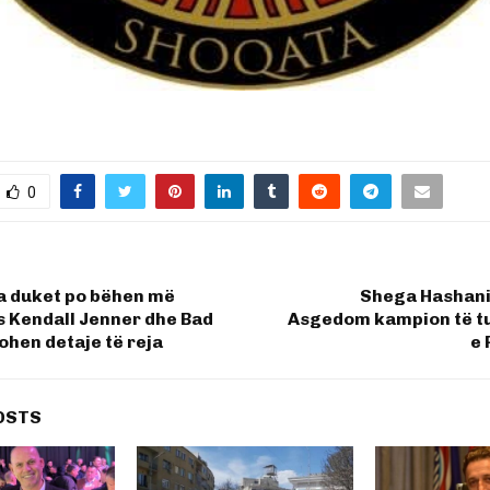
0
a duket po bëhen më
Shega Hashan
s Kendall Jenner dhe Bad
Asgedom kampion të tu
ohen detaje të reja
e 
OSTS