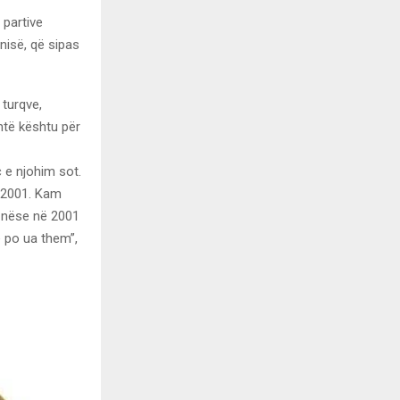
 partive
nisë, që sipas
 turqve,
shtë kështu për
 e njohim sot.
n 2001. Kam
e nëse në 2001
ë po ua them”,