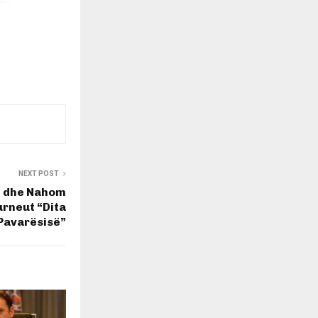
NEXT POST
i dhe Nahom
rneut “Dita
Pavarësisë”