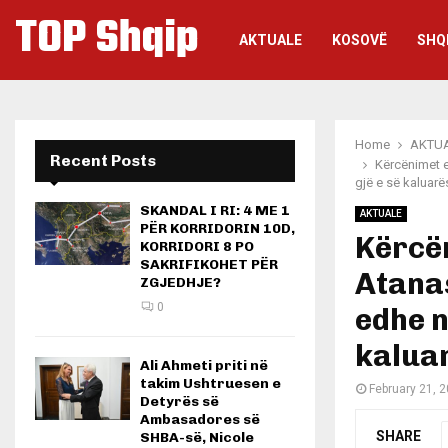
TOP Shqip
AKTUALE
KOSOVË
SHQ
Home
AKTU
Recent Posts
Kërcënimet e
gjë e së kaluarë
SKANDAL I RI: 4 ME 1
AKTUALE
PËR KORRIDORIN 10D,
Kërcën
KORRIDORI 8 PO
SAKRIFIKOHET PËR
Atanas
ZGJEDHJE?
0
edhe n
kalua
Ali Ahmeti priti në
takim Ushtruesen e
February 21, 
Detyrës së
Ambasadores së
SHARE
SHBA-së, Nicole