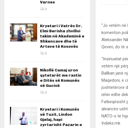
Varnes
0
“Jo vetëm në M
Kryetari i Vatrës Dr.
Elmi Berisha zhvilloi
komenton poli
takim në Akademinë e
Aleksandër Nik
Shkencave dhe të
Arteve të Kosovës
Qeveri, do të 
0
“Insinuatat pë
vetëm një përpj
Nikollë Camaj uron
Ballkan janë n
qytetarët me rastin
Maqedoni, e ci
e Ditës së Komunës
së Gucisë
joshtetërore d
0
ishin edhe dek
Fatkeqësisht p
aleancës usht
Kryetari i Komunës
së Tuzit, Lindon
NATO-s të hyjë
Gjelaj, hapi
Indeks.mk
zyrtarisht Pazarin e