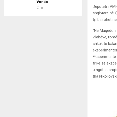
Verës
Deputeti i VMR
0
shqiptare në Q
tij, bazohet n
“Në Maqedoni j
vllahëve, romë
shkak të balan
eksperimenton
Eksperimente t
frikë se ekspe
u ngritën shqi
tha Nikollovski