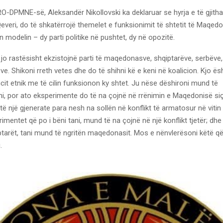
O-DPMNE-së, Aleksandër Nikollovski ka deklaruar se hyrja e të gjitha
everi, do të shkatërrojë themelet e funksionimit të shtetit të Maqedo
ën modelin – dy parti politike në pushtet, dy në opozitë.
o rastësisht ekzistojnë parti të maqedonasve, shqiptarëve, serbëve,
ve. Shikoni rreth vetes dhe do të shihni kë e keni në koalicion. Kjo ë
cit etnik me të cilin funksionon ky shtet. Ju nëse dëshironi mund të
i, por ato eksperimente do të na çojnë në rrënimin e Maqedonisë siç
ë një gjenerate para nesh na sollën në konflikt të armatosur në viti
rimentet që po i bëni tani, mund të na çojnë në një konflikt tjetër; dh
ptarët, tani mund të ngritën maqedonasit. Mos e nënvlerësoni këtë q
.