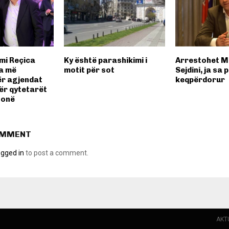
lmi Reçica
Ky është parashikimi i
Arrestohet 
ga më
motit për sot
Sejdini, ja sa 
ër agjendat
keqpërdorur
ër qytetarët
tonë
OMMENT
ogged in
to post a comment.
AKT