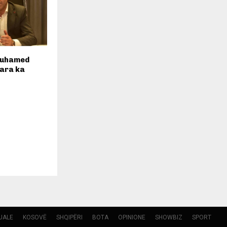
Muhamed
para ka
UALE
KOSOVË
SHQIPËRI
BOTA
OPINIONE
SHOWBIZ
SPORT