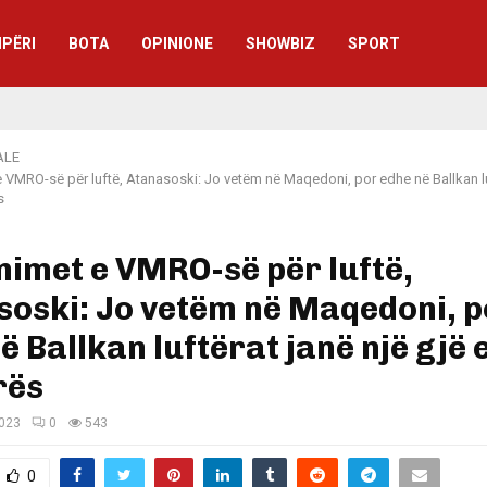
IPËRI
BOTA
OPINIONE
SHOWBIZ
SPORT
ALE
 VMRO-së për luftë, Atanasoski: Jo vetëm në Maqedoni, por edhe në Ballkan lu
s
imet e VMRO-së për luftë,
oski: Jo vetëm në Maqedoni, p
ë Ballkan luftërat janë një gjë 
rës
2023
0
543
0