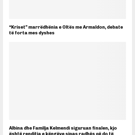
“Kriset” marrëdhënia e Oltës me Armaldon, debate
të forta mes dyshes
Albina dhe Familja Kelmendi siguruan finalen, kjo
është renditja e këngëve sipas radhës që do të