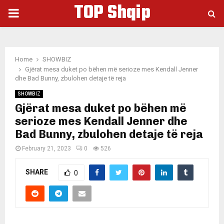
TOP Shqip
PRIMARY
MENU
Home
SHOWBIZ
Gjërat mesa duket po bëhen më serioze mes Kendall Jenner
dhe Bad Bunny, zbulohen detaje të reja
SHOWBIZ
Gjërat mesa duket po bëhen më
serioze mes Kendall Jenner dhe
Bad Bunny, zbulohen detaje të reja
February 21, 2023
0
526
SHARE
0