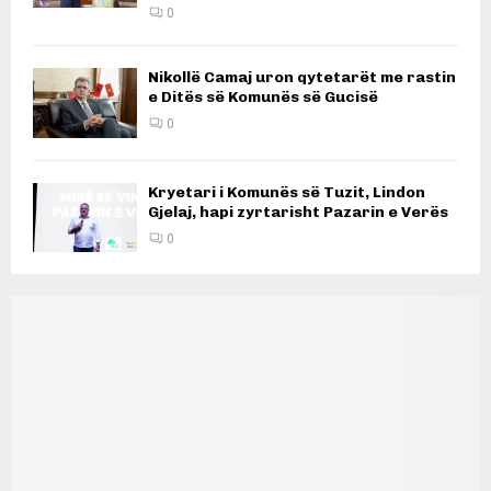
0
Nikollë Camaj uron qytetarët me rastin
e Ditës së Komunës së Gucisë
0
Kryetari i Komunës së Tuzit, Lindon
Gjelaj, hapi zyrtarisht Pazarin e Verës
0