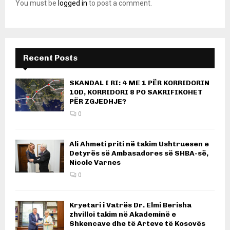
You must be
logged in
to post a comment.
Recent Posts
SKANDAL I RI: 4 ME 1 PËR KORRIDORIN
10D, KORRIDORI 8 PO SAKRIFIKOHET
PËR ZGJEDHJE?
0
Ali Ahmeti priti në takim Ushtruesen e
Detyrës së Ambasadores së SHBA-së,
Nicole Varnes
0
Kryetari i Vatrës Dr. Elmi Berisha
zhvilloi takim në Akademinë e
Shkencave dhe të Arteve të Kosovës