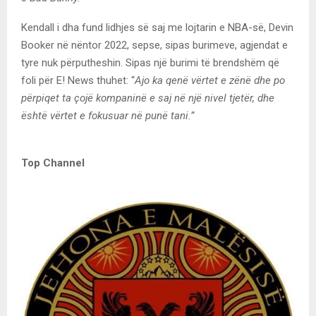
Kendall i dha fund lidhjes së saj me lojtarin e NBA-së, Devin
Booker në nëntor 2022, sepse, sipas burimeve, agjendat e
tyre nuk përputheshin. Sipas një burimi të brendshëm që
foli për E! News thuhet: “
Ajo ka qenë vërtet e zënë dhe po
përpiqet ta çojë kompaninë e saj në një nivel tjetër, dhe
është vërtet e fokusuar në punë tani.”
Top Channel