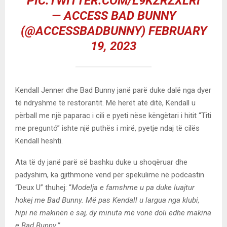
PIC.TWITTER.COM/L9KZRZXLRI
— ACCESS BAD BUNNY
(@ACCESSBADBUNNY)
FEBRUARY
19, 2023
Kendall Jenner dhe Bad Bunny janë parë duke dalë nga dyer
të ndryshme të restorantit. Më herët atë ditë, Kendall u
përball me një paparac i cili e pyeti nëse këngëtari i hitit “Titi
me preguntó” ishte një puthës i mirë, pyetje ndaj të cilës
Kendall heshti.
Ata të dy janë parë së bashku duke u shoqëruar dhe
padyshim, ka gjithmonë vend për spekulime në podcastin
“Deux U” thuhej: “
Modelja e famshme u pa duke luajtur
hokej me Bad Bunny. Më pas Kendall u largua nga klubi,
hipi në makinën e saj, dy minuta më vonë doli edhe makina
e Bad Bunny.”