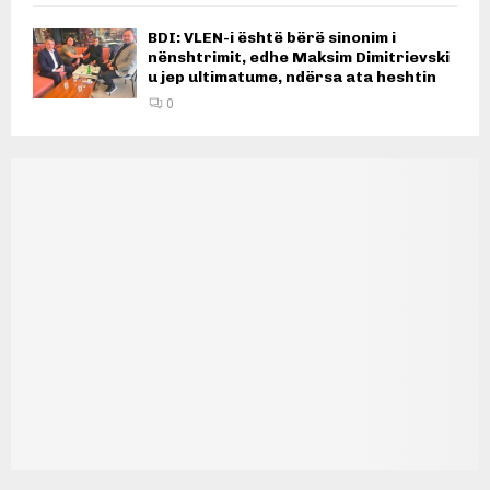
BDI: VLEN-i është bërë sinonim i
nënshtrimit, edhe Maksim Dimitrievski
u jep ultimatume, ndërsa ata heshtin
0