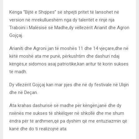
Kënga “Bijtë e Shqipes” së shpejti pritet të lansohet në
version në mrekullueshëm nga dy talentët e rinjë nja
Traboini i Malësisë së Madhe,dy vëllezërit Arianit dhe Agron
Gojçaj.
Arianiti dhe Agroni jan të moshës 11 dhe 14 vjeçare,dhe në
këtë moshë ata me punë, përkushtim dhe dashuri ndaj
këngës,e sidomos asaj patriotike,kan aritur të korin sukses
të madh.
Dy vllezërit Gojçaj kan mar pjes dhe në dy festivale në Ulqin
dhe në Deçan.
Ata krahas dashurisë së madhe për këngën,janë dhe dy
nxënës me sukses të shkëlqyer në shkollë dhe me shum
ëndra për të ardhmen,që pa dyshim që me entuziazmin që
kanë dhe do ti realizojnë ata.