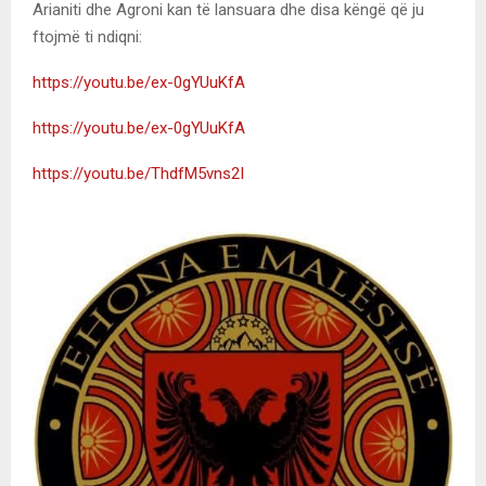
Arianiti dhe Agroni kan të lansuara dhe disa këngë që ju
ftojmë ti ndiqni:
https://youtu.be/ex-0gYUuKfA
https://youtu.be/ex-0gYUuKfA
https://youtu.be/ThdfM5vns2I