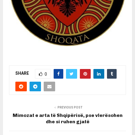
SHARE
0
PREVIOUS POST
Mimozat e arta të Shqipërisë, pse vlerësohen
dhe si ruhen gjatë