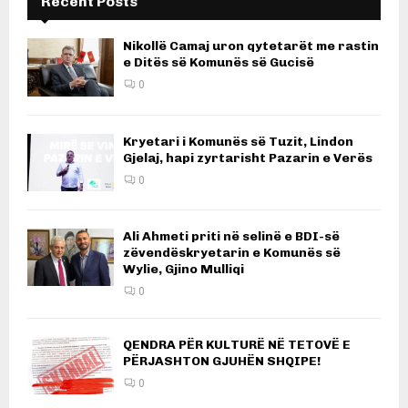
Recent Posts
Nikollë Camaj uron qytetarët me rastin
e Ditës së Komunës së Gucisë
0
Kryetari i Komunës së Tuzit, Lindon
Gjelaj, hapi zyrtarisht Pazarin e Verës
0
Ali Ahmeti priti në selinë e BDI-së
zëvendëskryetarin e Komunës së
Wylie, Gjino Mulliqi
0
QENDRA PËR KULTURË NË TETOVË E
PËRJASHTON GJUHËN SHQIPE!
0