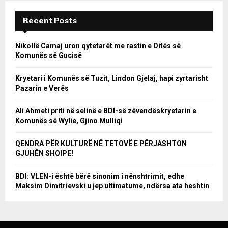
Recent Posts
Nikollë Camaj uron qytetarët me rastin e Ditës së
Komunës së Gucisë
Kryetari i Komunës së Tuzit, Lindon Gjelaj, hapi zyrtarisht
Pazarin e Verës
Ali Ahmeti priti në selinë e BDI-së zëvendëskryetarin e
Komunës së Wylie, Gjino Mulliqi
QENDRA PËR KULTURË NË TETOVË E PËRJASHTON
GJUHËN SHQIPE!
BDI: VLEN-i është bërë sinonim i nënshtrimit, edhe
Maksim Dimitrievski u jep ultimatume, ndërsa ata heshtin