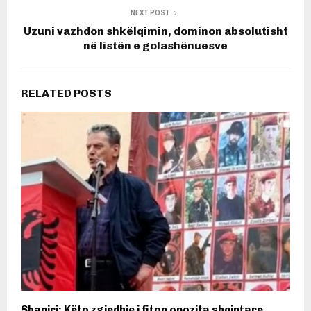
NEXT POST
Uzuni vazhdon shkëlqimin, dominon absolutisht
në listën e golashënuesve
RELATED POSTS
Shaqiri: Këto zgjedhje i fiton opozita shqiptare