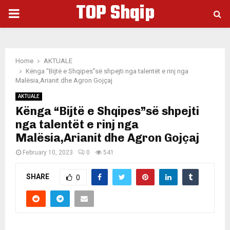
TOP Shqip
PRIMARY
MENU
Home
AKTUALE
Kënga “Bijtë e Shqipes”së shpejti nga talentët e rinj nga
Malësia,Arianit dhe Agron Gojçaj
AKTUALE
Kënga “Bijtë e Shqipes”së shpejti
nga talentët e rinj nga
Malësia,Arianit dhe Agron Gojçaj
February 10, 2023
0
541
SHARE
0