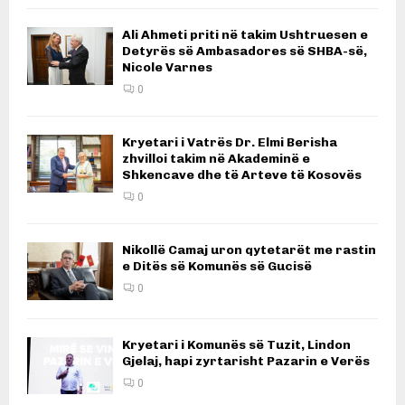
Ali Ahmeti priti në takim Ushtruesen e
Detyrës së Ambasadores së SHBA-së,
Nicole Varnes
0
Kryetari i Vatrës Dr. Elmi Berisha
zhvilloi takim në Akademinë e
Shkencave dhe të Arteve të Kosovës
0
Nikollë Camaj uron qytetarët me rastin
e Ditës së Komunës së Gucisë
0
Kryetari i Komunës së Tuzit, Lindon
Gjelaj, hapi zyrtarisht Pazarin e Verës
0