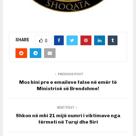
SHARE
0
PREVIOUS POST
Mos bini pre e emaileve false në emër të
Ministrisë së Brendshme!
NEXT POST
Shkon në mbi 21 mijë numri i viktimave nga
tërmeti në Turqi dhe Siri