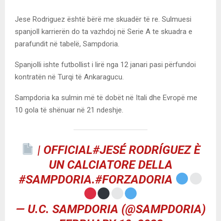
Jese Rodriguez është bërë me skuadër të re. Sulmuesi
spanjoll karrierën do ta vazhdoj në Serie A te skuadra e
parafundit në tabelë, Sampdoria.
Spanjolli ishte futbollist i lirë nga 12 janari pasi përfundoi
kontratën në Turqi të Ankaragucu.
Sampdoria ka sulmin më të dobët në Itali dhe Evropë me
10 gola të shënuar në 21 ndeshje.
| OFFICIAL
#JESÉ
RODRÍGUEZ È
UN CALCIATORE DELLA
#SAMPDORIA
.
#FORZADORIA
— U.C. SAMPDORIA (@SAMPDORIA)