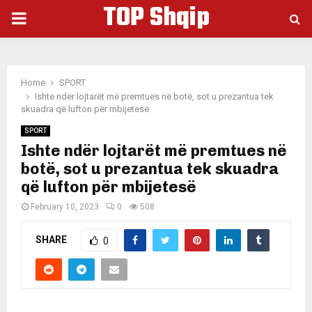
TOP Shqip
PRIMARY
MENU
Home
SPORT
Ishte ndër lojtarët më premtues në botë, sot u prezantua tek
skuadra që lufton për mbijetesë
SPORT
Ishte ndër lojtarët më premtues në
botë, sot u prezantua tek skuadra
që lufton për mbijetesë
February 10, 2023
0
508
SHARE
0