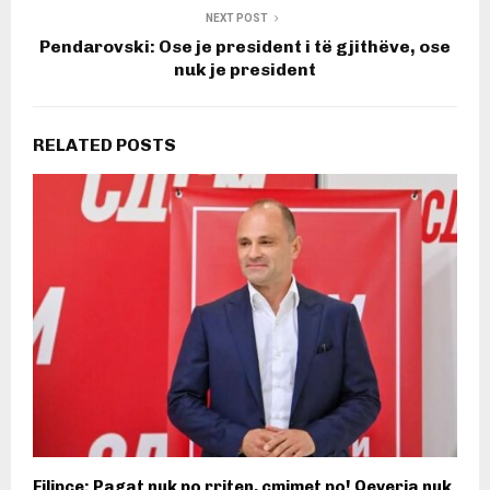
NEXT POST
Pendarovski: Ose je president i të gjithëve, ose
nuk je president
RELATED POSTS
Filipçe: Pagat nuk po rriten, çmimet po! Qeveria nuk