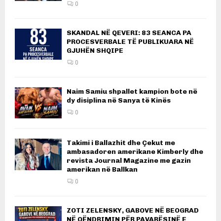
0
SKANDAL NË QEVERI: 83 SEANCA PA
PROCESVERBALE TË PUBLIKUARA NË
GJUHËN SHQIPE
0
Naim Samiu shpallet kampion bote në
dy disiplina në Sanya të Kinës
0
Takimi i Ballazhit dhe Çekut me
ambasadoren amerikane Kimberly dhe
revista Journal Magazine me gazin
amerikan në Ballkan
0
ZOTI ZELENSKY, GABOVE NË BEOGRAD
NË QËNDRIMIN PËR PAVARËSINË E