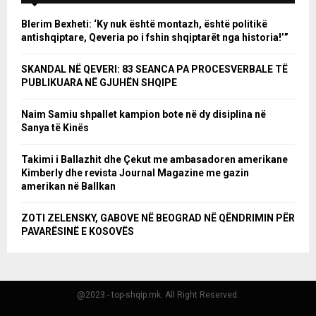
Blerim Bexheti: ‘Ky nuk është montazh, është politikë
antishqiptare, Qeveria po i fshin shqiptarët nga historia!’”
SKANDAL NË QEVERI: 83 SEANCA PA PROCESVERBALE TË
PUBLIKUARA NË GJUHËN SHQIPE
Naim Samiu shpallet kampion bote në dy disiplina në
Sanya të Kinës
Takimi i Ballazhit dhe Çekut me ambasadoren amerikane
Kimberly dhe revista Journal Magazine me gazin
amerikan në Ballkan
ZOTI ZELENSKY, GABOVE NË BEOGRAD NË QËNDRIMIN PËR
PAVARËSINË E KOSOVËS
@2023 - top-shqip.mk. All Right Reserved.