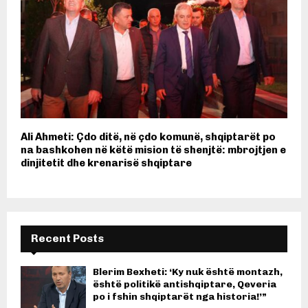
Ali Ahmeti: Çdo ditë, në çdo komunë, shqiptarët po
na bashkohen në këtë mision të shenjtë: mbrojtjen e
dinjitetit dhe krenarisë shqiptare
Recent Posts
Blerim Bexheti: ‘Ky nuk është montazh,
është politikë antishqiptare, Qeveria
po i fshin shqiptarët nga historia!’”