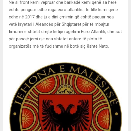
Ne si front kemi vepruar dhe barikadë kemi qenë sa herë
është penguar edhe ruga euro atlantike, të tillë kemi qenë
edhe në 2017 dhe ju e dini çmimin që është paguar nga
vetë kryetari i Aleancës për Shqiptarët për të mbajtur
timonin e shtetit drejtë këtijë rugëtimi Euro Atlantik, dhe sot
për pasojë jemi një nga shtetet antare të plota të
organizatës më të fuqishme në botë siç është Nato.