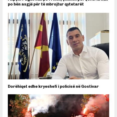
po bën asgjë për të mbrojtur qytetarët
Dorëhiqet edhe kryeshefi i policisë në Gostivar