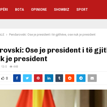
IPËRI
BOTA
OPINIONE
SHOWBIZ
SPORT
ALE
Pendarovski: Ose je president i të gjithëve, ose nuk je president
ovski: Ose je president i të gji
k je president
0
448
0