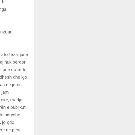
 të
 nga
rizuar
 ato teza, janë
daj nuk përdor
e pse do të të
idhesh dhe kjo
 as në jetën
, jam
 mirë, madje
ën e publikut
ki ndryshe.
, jo çdo
ërë në pesë