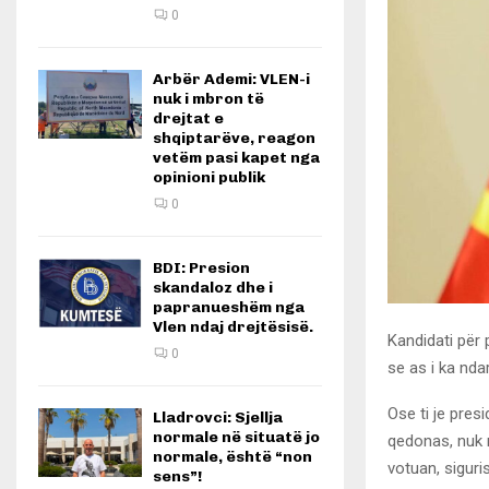
0
Arbër Ademi: VLEN-i
nuk i mbron të
drejtat e
shqiptarëve, reagon
vetëm pasi kapet nga
opinioni publik
0
BDI: Presion
skandaloz dhe i
papranueshëm nga
Vlen ndaj drejtësisë.
Kandidati për 
0
se as i ka nda
Ose ti je pres
Lladrovci: Sjellja
normale në situatë jo
qedonas, nuk 
normale, është “non
votuan, sigur
sens”!