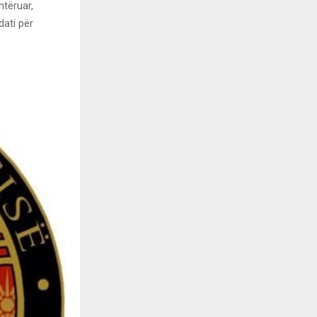
htëruar,
ati për