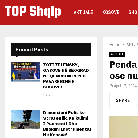
TOP Shqip
AKTUALE
KOSOVË
SHQ
Home
AKTU
Recent Posts
AKTUALE
Pendar
ZOTI ZELENSKY,
GABOVE NË BEOGRAD
ose nu
NË QËNDRIMIN PËR
PAVARËSINË E
April 17, 2024
KOSOVËS
0
SHARE
Dimensioni Politiko-
Strategjik, Kalkulimi
I Pushtetit Dhe
Bllokimi Instrumental
Në Kosovë!