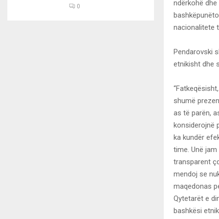
ndërkohë dhe 
0
bashkëpunëtor
nacionalitete 
Pendarovski sh
etnikisht dhe 
“Fatkeqësisht,
shumë prezente
as të parën, 
konsiderojnë p
ka kundër efek
time. Unë jam 
transparent çd
mendoj se nuk
maqedonas pes
Qytetarët e di
bashkësi etnik