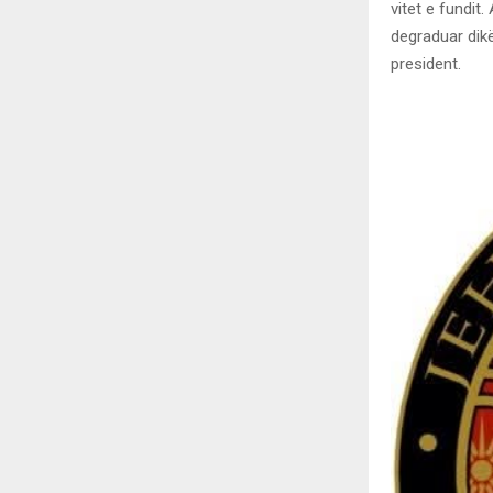
vitet e fundi
degraduar dik
president.