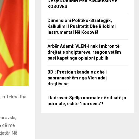
NË QËNDRIMIN PËR PAVARËSINË E
KOSOVËS
Dimensioni Politiko-Strategjik,
Kalkulimi I Pushtetit Dhe Bllokimi
Instrumental Në Kosovë!
Arbër Ademi: VLEN-i nuk i mbron të
drejtat e shqiptarëve, reagon vetëm
pasi kapet nga opinioni publik
BDI: Presion skandaloz dhe i
papranueshëm nga Vlen ndaj
drejtësisë.
onin Telma tha
Lladrovci: Sjellja normale në situatë jo
normale, është “non sens”!
darovski,
a që më
jetër. Në