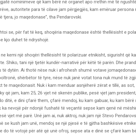
gjatë nominimeve që kam bërë në organet apo rrethin më të ngushtë
ëve, autoritete para të cilave jam përgjegjës, kam emëruar persona
të tjera, jo maqedonase”, tha Pendarovski.
toi se, për fat të keq, shoqëria maqedonase është thellësisht e pola
se kjo duhet të ndryshojë.
 ne kemi një shoqëri thellësisht të polarizuar etnikisht, sigurisht që ka
. Shiko, tani një tjetër kundër-narrativë për këtë të parën. Dhe pran
as të dytën. Ai thotë nëse nuk i afrohesh shumë votave jomaqedonas
oltronë, shërbëtor të tyre, nëse nuk janë votat tona nuk mund të zgj
t te maqedonasit. Nuk i kam menduar asnjëherë zërat e tillë, as sot,
ky që jam, kam 25, 26 vjet në skenën publike, pesë vjet jam president
o ditë, e dini çfarë them, çfarë mendoj, ku kam gabuar, ku kam bërë
 ka nevojë për ndonjë fushatë të veçantë sepse kam qenë në mëshir
ë vjet më parë. Unë jam ai, nuk aktroj, nuk jam një Stevo Pendarovs
në se kush jam unë, mendoj se një pjesë e të gjitha bashkësive etnike
e do të votojë për atë që unë ofroj, sepse ata e dinë se çfarë kam b