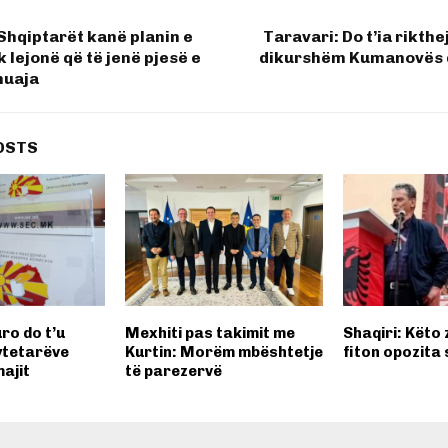
 Shqiptarët kanë planin e
Taravari: Do t’ia rikth
 lejonë që të jenë pjesë e
dikurshëm Kumanovës 
huaja
OSTS
uro do t’u
Mexhiti pas takimit me
Shaqiri: Këto 
ytetarëve
Kurtin: Morëm mbështetje
fiton opozita
majit
të parezervë