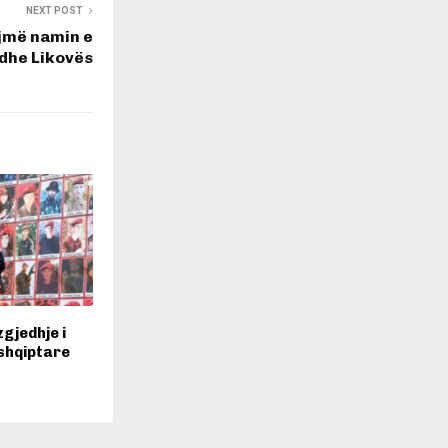
NEXT POST
ejmë namin e
dhe Likovës
zgjedhje i
 shqiptare