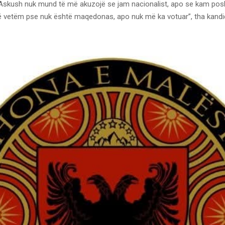
t. Askush nuk mund të më akuzojë se jam nacionalist, apo se kam pos
ë vetëm pse nuk është maqedonas, apo nuk më ka votuar”, tha kandid