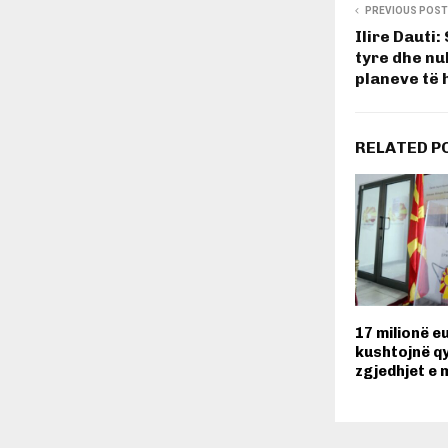
PREVIOUS POST
Ilire Dauti:
tyre dhe nuk
planeve të 
RELATED P
17 milionë e
kushtojnë q
zgjedhjet e 