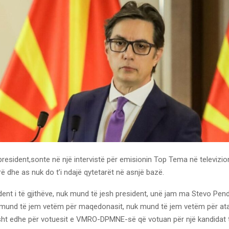
president,sonte në një intervistë për emisionin Top Tema në televizi
rë dhe as nuk do t’i ndajë qytetarët në asnjë bazë.
ident i të gjithëve, nuk mund të jesh president, unë jam ma Stevo Pen
mund të jem vetëm për maqedonasit, nuk mund të jem vetëm për at
isht edhe për votuesit e VMRO-DPMNE-së që votuan për një kandidat t