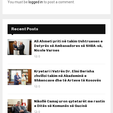
You must be
logged in
to post a comment.
Recent Posts
Ali Ahmeti priti në takim Ushtruesen e
Detyrës së Ambasadores së SHBA-së,
Nicole Varnes
0
Kryetari i Vatrës Dr. Elmi Berisha
zhvilloi takim në Akademinë e
Shkencave dhe të Arteve të Kosovës
0
Nikollë Camaj uron qytetarët me rastin
e Ditës së Komunës së Gucisë
0