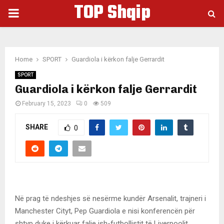
TOP Shqip
PRIMARY
MENU
Home
SPORT
Guardiola i kërkon falje Gerrardit
SPORT
Guardiola i kërkon falje Gerrardit
February 15, 2023
0
509
SHARE
0
Në prag të ndeshjes së nesërme kundër Arsenalit, trajneri i
Manchester Cityt, Pep Guardiola e nisi konferencën për
shtyp duke i kërkuar falje ish-futbollistit të Liverpoolit,