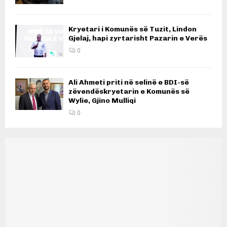
Kryetari i Komunës së Tuzit, Lindon
Gjelaj, hapi zyrtarisht Pazarin e Verës
0
Ali Ahmeti priti në selinë e BDI-së
zëvendëskryetarin e Komunës së
Wylie, Gjino Mulliqi
0