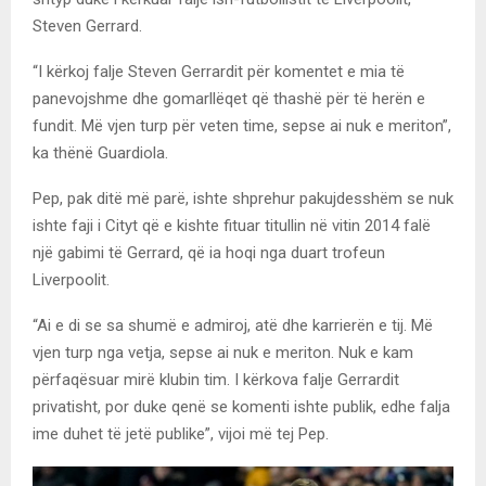
Steven Gerrard.
“I kërkoj falje Steven Gerrardit për komentet e mia të
panevojshme dhe gomarllëqet që thashë për të herën e
fundit. Më vjen turp për veten time, sepse ai nuk e meriton”,
ka thënë Guardiola.
Pep, pak ditë më parë, ishte shprehur pakujdesshëm se nuk
ishte faji i Cityt që e kishte fituar titullin në vitin 2014 falë
një gabimi të Gerrard, që ia hoqi nga duart trofeun
Liverpoolit.
“Ai e di se sa shumë e admiroj, atë dhe karrierën e tij. Më
vjen turp nga vetja, sepse ai nuk e meriton. Nuk e kam
përfaqësuar mirë klubin tim. I kërkova falje Gerrardit
privatisht, por duke qenë se komenti ishte publik, edhe falja
ime duhet të jetë publike”, vijoi më tej Pep.