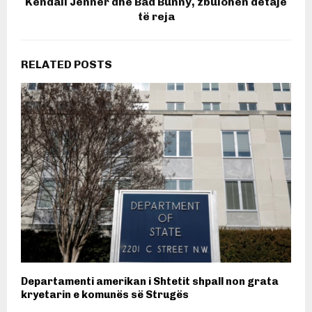
Kendall Jenner dhe Bad Bunny, zbulohen detaje
të reja
RELATED POSTS
Departamenti amerikan i Shtetit shpall non grata
kryetarin e komunës së Strugës