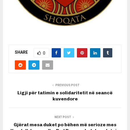
SHARE
0
PREVIOUS POST
Ligji për tatimin e solidaritetit në seancë
kuvendore
NEXT POST
Gjërat mesa duket po bëhen më serioze mes