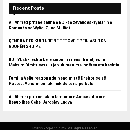
Recent Posts
Ali Ahmeti priti në selinë e BDI-së zëvendëskryetarin e
Komunës së Wylie, Gjino Mulliqi
QENDRA PËR KULTURË NË TETOVË E PËRJASHTON
GJUHËN SHQIPE!
BDI: VLEN-i është bërë sinonim i nënshtrimit, edhe
Maksim Dimitrievski u jep ultimatume, ndërsa ata heshtin
Familja Veliu reagon ndaj vendimit të Drejtorisë së
Postës: Vendim politik, nuk do të na përkulë
Ali Ahmeti priti në takim lamtumire Ambasadorin e
Republikës Çeke, Jaroslav Ludva
@2023 - top-shqip.mk. All Right Reserved.