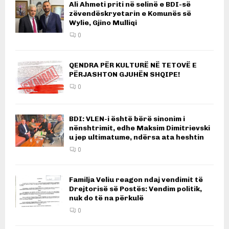
Ali Ahmeti priti në selinë e BDI-së
zëvendëskryetarin e Komunës së
Wylie, Gjino Mulliqi
0
QENDRA PËR KULTURË NË TETOVË E
PËRJASHTON GJUHËN SHQIPE!
0
BDI: VLEN-i është bërë sinonim i
nënshtrimit, edhe Maksim Dimitrievski
u jep ultimatume, ndërsa ata heshtin
0
Familja Veliu reagon ndaj vendimit të
Drejtorisë së Postës: Vendim politik,
nuk do të na përkulë
0