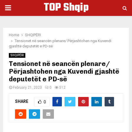
TOP Shqip
PRIMARY
MENU
Home
SHQIPËRI
Tensionet në seancën plenare/ Përjashtohen nga Kuvendi
gjashtë deputetët e PD-së
SHQIPËRI
Tensionet në seancën plenare/
Përjashtohen nga Kuvendi gjashtë
deputetët e PD-së
February 21, 2023
0
512
SHARE
0