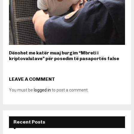
Dënohet me katër muaj burgim “Mbreti i
kriptovalutave” për posedim të pasaportës false
LEAVE A COMMENT
You must be
logged in
to post a comment.
Recent Posts