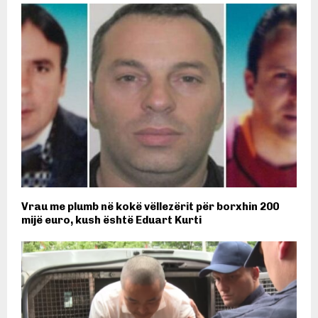
Vrau me plumb në kokë vëllezërit për borxhin 200
mijë euro, kush është Eduart Kurti