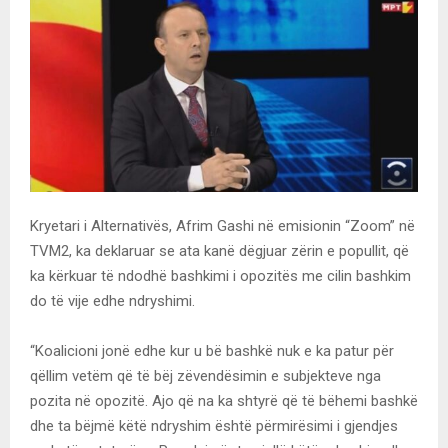
Kryetari i Alternativës, Afrim Gashi në emisionin “Zoom” në
TVM2, ka deklaruar se ata kanë dëgjuar zërin e popullit, që
ka kërkuar të ndodhë bashkimi i opozitës me cilin bashkim
do të vije edhe ndryshimi.
“Koalicioni jonë edhe kur u bë bashkë nuk e ka patur për
qëllim vetëm që të bëj zëvendësimin e subjekteve nga
pozita në opozitë. Ajo që na ka shtyrë që të bëhemi bashkë
dhe ta bëjmë këtë ndryshim është përmirësimi i gjendjes