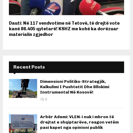
Dauti: Në 117 vendvotime në Tetovë, të drejtë vote
kanë 86.405 qytetarë! KSHZ me kohë ka dorëzuar
materialin zgjedhor
Recent Posts
Dimensioni Politiko-Strategjik,
Kalkulimi I Pushtetit Dhe Bllokimi
Instrumental Në Kosovë!
0
Arbër Ademi: VLEN-i nuk i mbron të
drejtat e shqiptarëve, reagon vetëm
pasi kapet nga opinioni publik