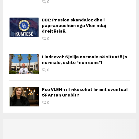
0
BDI: Presion skandaloz dhe i
papranueshëm nga Vlen ndaj
drejtësisë.
0
Lladrovci: Sjellja normale në situatë jo
normale, është “non sens”!
0
Pse VLEN-i i frikësohet lirimit eventual
të Artan Grubit?
0