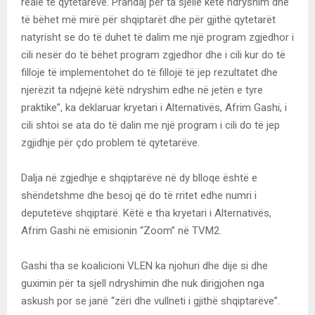
reale të qytetarëve. Prandaj për ta sjellë këtë ndryshim dhe
të bëhet më mirë për shqiptarët dhe për gjithë qytetarët
natyrisht se do të duhet të dalim me një program zgjedhor i
cili nesër do të bëhet program zgjedhor dhe i cili kur do të
filloje të implementohet do të fillojë të jep rezultatet dhe
njerëzit ta ndjejnë këtë ndryshim edhe në jetën e tyre
praktike”, ka deklaruar kryetari i Alternativës, Afrim Gashi, i
cili shtoi se ata do të dalin me një program i cili do të jep
zgjidhje për çdo problem të qytetarëve.
Dalja në zgjedhje e shqiptarëve në dy blloqe është e
shëndetshme dhe besoj që do të rritet edhe numri i
deputetëve shqiptarë. Këtë e tha kryetari i Alternativës,
Afrim Gashi në emisionin “Zoom” në TVM2.
Gashi tha se koalicioni VLEN ka njohuri dhe dije si dhe
guximin për ta sjell ndryshimin dhe nuk dirigjohen nga
askush por se janë “zëri dhe vullneti i gjithë shqiptarëve”.