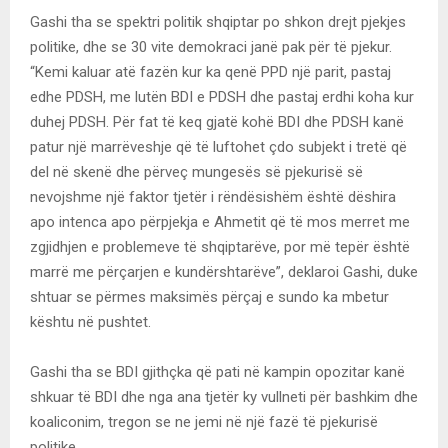
Gashi tha se spektri politik shqiptar po shkon drejt pjekjes
politike, dhe se 30 vite demokraci janë pak për të pjekur.
“Kemi kaluar atë fazën kur ka qenë PPD një parit, pastaj
edhe PDSH, me lutën BDI e PDSH dhe pastaj erdhi koha kur
duhej PDSH. Për fat të keq gjatë kohë BDI dhe PDSH kanë
patur një marrëveshje që të luftohet çdo subjekt i tretë që
del në skenë dhe përveç mungesës së pjekurisë së
nevojshme një faktor tjetër i rëndësishëm është dëshira
apo intenca apo përpjekja e Ahmetit që të mos merret me
zgjidhjen e problemeve të shqiptarëve, por më tepër është
marrë me përçarjen e kundërshtarëve”, deklaroi Gashi, duke
shtuar se përmes maksimës përçaj e sundo ka mbetur
kështu në pushtet.
Gashi tha se BDI gjithçka që pati në kampin opozitar kanë
shkuar të BDI dhe nga ana tjetër ky vullneti për bashkim dhe
koaliconim, tregon se ne jemi në një fazë të pjekurisë
politike.