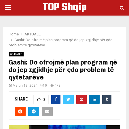
TOP Shqip
PRIMARY
MENU
Home
AKTUALE
Gashi: Do ofrojmë plan program që do jep zgjidhje për çdo
problem të qytetarëve
AKTUALE
Gashi: Do ofrojmë plan program që
do jep zgjidhje për çdo problem të
qytetarëve
March 19, 2024
0
478
SHARE
0