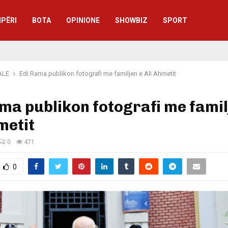
IPËRI
BOTA
OPINIONE
SHOWBIZ
SPORT
ALE
Edi Rama publikon fotografi me familjen e Ali Ahmetit
ma publikon fotografi me famil
metit
0
471
0