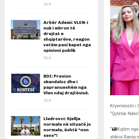
0
Arbër Ademi: VLEN-i
nuk i mbron të
drejtat e
shqiptarëve, reagon
vetëm pasi kapet nga
opinioni publik
0
BDI: Presion
skandaloz dhe i
papranueshëm nga
Vlen ndaj drejtësisë.
0
Kryeministri i
“Qytetar Nderi”
Lladrovci: Sjellja
normale në situatë jo
“
Kujtim nga 
normale, është “non
sens”!
shkroi Rama në