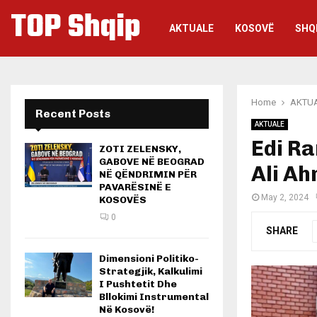
TOP Shqip
AKTUALE
KOSOVË
SHQ
Home
AKTU
Recent Posts
AKTUALE
Edi Ra
ZOTI ZELENSKY,
GABOVE NË BEOGRAD
Ali Ah
NË QËNDRIMIN PËR
PAVARËSINË E
May 2, 2024
KOSOVËS
0
SHARE
Dimensioni Politiko-
Strategjik, Kalkulimi
I Pushtetit Dhe
Bllokimi Instrumental
Në Kosovë!