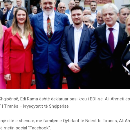
 Shqipërisë, Edi Rama është deklaruar pasi kreu i BDI-së, Ali Ahmeti ës
 i Tiranës – kryeqytetit të Shqipërisë.
një ditë e shënuar, me familjen e Qytetarit të Nderit të Tiranës, Ali A
 rrjetin social “Facebook”.