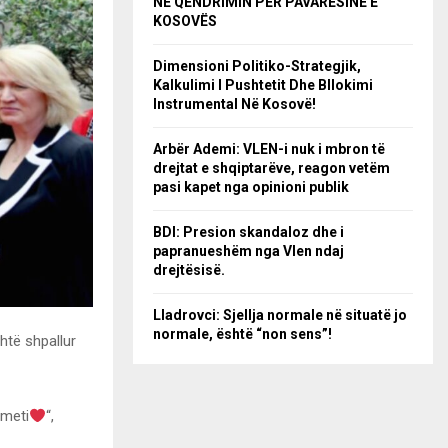
NË QËNDRIMIN PËR PAVARËSINË E
KOSOVËS
Dimensioni Politiko-Strategjik,
Kalkulimi I Pushtetit Dhe Bllokimi
Instrumental Në Kosovë!
Arbër Ademi: VLEN-i nuk i mbron të
drejtat e shqiptarëve, reagon vetëm
pasi kapet nga opinioni publik
BDI: Presion skandaloz dhe i
papranueshëm nga Vlen ndaj
drejtësisë.
Lladrovci: Sjellja normale në situatë jo
normale, është “non sens”!
htë shpallur
hmeti
“,