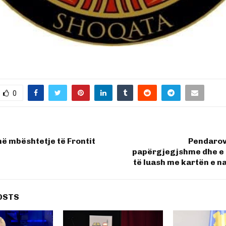
0
në mbështetje të Frontit
Pendarov
papërgjegjshme dhe e
të luash me kartën e n
OSTS