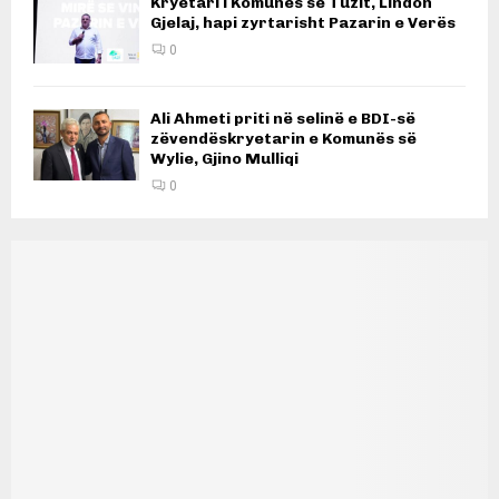
Kryetari i Komunës së Tuzit, Lindon
Gjelaj, hapi zyrtarisht Pazarin e Verës
0
Ali Ahmeti priti në selinë e BDI-së
zëvendëskryetarin e Komunës së
Wylie, Gjino Mulliqi
0