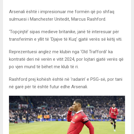
Arsenali është i impresionuar me formën që po shfaq
sulmuesi i Manchester Unitedit, Marcus Rashford.
‘Topçinjtë’ sipas medieve britanike, janë të interesuar për
transferimin e yllit të ‘Djajve të Kuq’ gjatë verës së këtij viti.
Reprezentuesi anglez me klubin nga ‘Old Traffordi’ ka
kontratë deri në verën e vitit 2024, por lojtari gjatë verës që
po vjen mund të bëhet me klub të ri.
Rashford prej kohësh është në ‘radarin’ e PSG-së, por tani
në garë për të është futur edhe Arsenali.