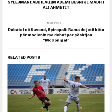
SYLEJMANI:ABDILAQIM ADEMI BESNIK I MADH I
ALI AHMETIT
NEXT POST
Debatet në Kuvend, Spiropali: Rama do jetë këtu
për mocionin me debat për çështjen
“McGonigal”
RELATED POSTS