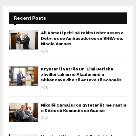
Recent Posts
Ali Ahmeti priti në takim Ushtruesen e
Detyrës së Ambasadores së SHBA-së,
Nicole Varnes
0
Kryetari i Vatrës Dr. Elmi Berisha
zhvilloi takim në Akademinë e
Shkencave dhe të Arteve të Kosovës
0
Nikollë Camaj uron qytetarët me rastin
e Ditës së Komunës së Gucisë
0