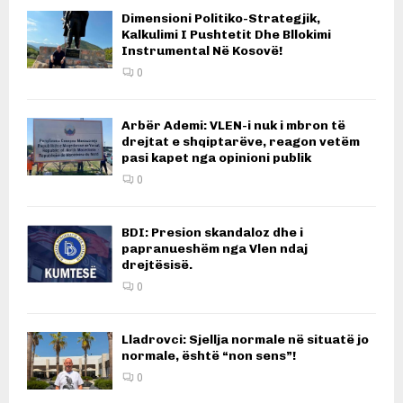
Dimensioni Politiko-Strategjik,
Kalkulimi I Pushtetit Dhe Bllokimi
Instrumental Në Kosovë!
0
Arbër Ademi: VLEN-i nuk i mbron të
drejtat e shqiptarëve, reagon vetëm
pasi kapet nga opinioni publik
0
BDI: Presion skandaloz dhe i
papranueshëm nga Vlen ndaj
drejtësisë.
0
Lladrovci: Sjellja normale në situatë jo
normale, është “non sens”!
0