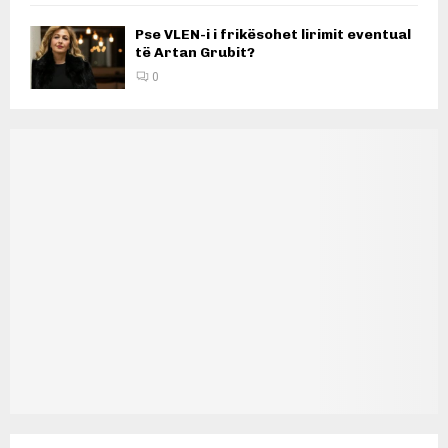
Pse VLEN-i i frikësohet lirimit eventual
të Artan Grubit?
0