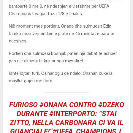
barabartë 0 me 0, në ndeshjen e vlefshme për UEFA
Champions League faza 1/8 e finales.
Një moment mes portierit, Onana dhe sulmuesit Edin
Dzeko mori vëmendjen e plotë në 45 minutat e para të
ndeshjes.
Portieri dhe sulmuesi bosnjak patën një debat të ashpër
pas një aksioni të krijuar nga mysafirët.
Ishte lojtari turk, Calhanoglu që ndaloi Onanan duke ia
mbyllur gojën me dorë.
FURIOSO
#ONANA
CONTRO
#DZEKO
DURANTE
#INTERPORTO
: “STAI
ZITTO, NELLA CARBONARA CI VA IL
GUANCIALE!”
#UEFA_CHAMPIONS_L