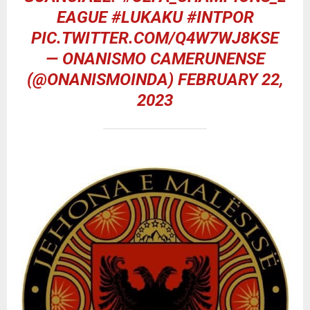
EAGUE
#LUKAKU
#INTPOR
PIC.TWITTER.COM/Q4W7WJ8KSE
— ONANISMO CAMERUNENSE
(@ONANISMOINDA)
FEBRUARY 22,
2023