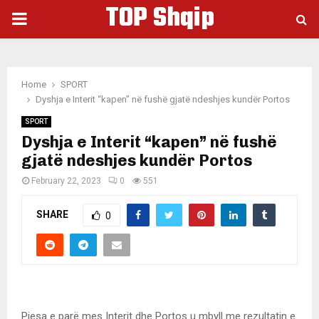
TOP Shqip
PRIMARY
MENU
Home
SPORT
Dyshja e Interit “kapen” në fushë gjatë ndeshjes kundër Portos
SPORT
Dyshja e Interit “kapen” në fushë
gjatë ndeshjes kundër Portos
February 22, 2023
0
551
SHARE
0
Pjesa e parë mes Interit dhe Portos u mbyll me rezultatin e