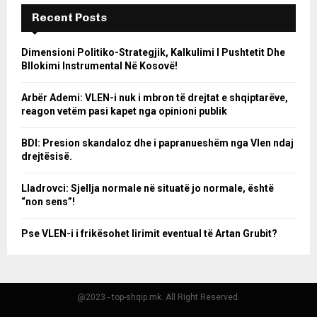
Recent Posts
Dimensioni Politiko-Strategjik, Kalkulimi I Pushtetit Dhe
Bllokimi Instrumental Në Kosovë!
Arbër Ademi: VLEN-i nuk i mbron të drejtat e shqiptarëve,
reagon vetëm pasi kapet nga opinioni publik
BDI: Presion skandaloz dhe i papranueshëm nga Vlen ndaj
drejtësisë.
Lladrovci: Sjellja normale në situatë jo normale, është
“non sens”!
Pse VLEN-i i frikësohet lirimit eventual të Artan Grubit?
@2023 - top-shqip.mk. All Right Reserved.