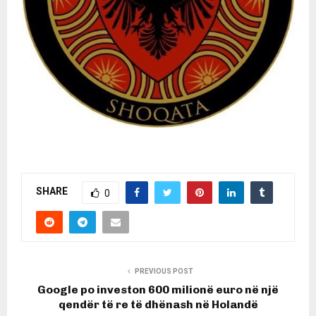
SHARE
0
PREVIOUS POST
Google po investon 600 milionë euro në një
qendër të re të dhënash në Holandë