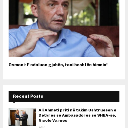
Osmani: E ndaluan gjuhën, tani heshtën himnin!
Recent Posts
Ali Ahmeti priti në takim Ushtruesen e
Detyrës së Ambasadores së SHBA-së,
Nicole Varnes
0