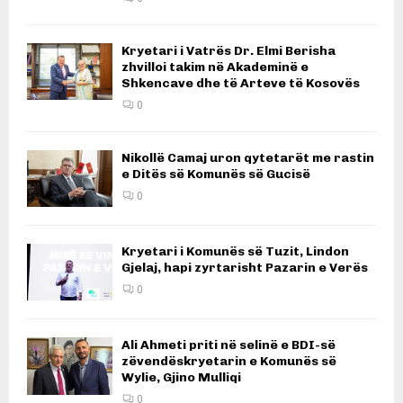
Kryetari i Vatrës Dr. Elmi Berisha
zhvilloi takim në Akademinë e
Shkencave dhe të Arteve të Kosovës
0
Nikollë Camaj uron qytetarët me rastin
e Ditës së Komunës së Gucisë
0
Kryetari i Komunës së Tuzit, Lindon
Gjelaj, hapi zyrtarisht Pazarin e Verës
0
Ali Ahmeti priti në selinë e BDI-së
zëvendëskryetarin e Komunës së
Wylie, Gjino Mulliqi
0