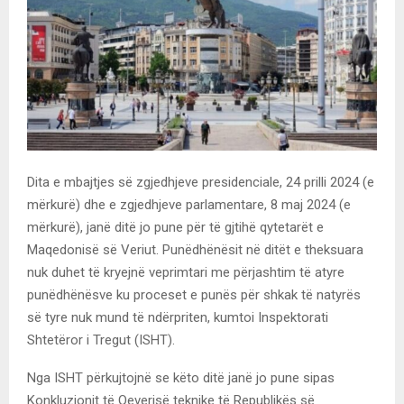
Dita e mbajtjes së zgjedhjeve presidenciale, 24 prilli 2024 (e
mërkurë) dhe e zgjedhjeve parlamentare, 8 maj 2024 (e
mërkurë), janë ditë jo pune për të gjtihë qytetarët e
Maqedonisë së Veriut. Punëdhënësit në ditët e theksuara
nuk duhet të kryejnë veprimtari me përjashtim të atyre
punëdhënësve ku proceset e punës për shkak të natyrës
së tyre nuk mund të ndërpriten, kumtoi Inspektorati
Shtetëror i Tregut (ISHT).
Nga ISHT përkujtojnë se këto ditë janë jo pune sipas
Konkluzionit të Qeverisë teknike të Republikës së