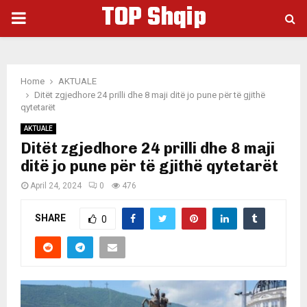
TOP Shqip
PRIMARY
MENU
Home
AKTUALE
Ditët zgjedhore 24 prilli dhe 8 maji ditë jo pune për të gjithë
qytetarët
AKTUALE
Ditët zgjedhore 24 prilli dhe 8 maji
ditë jo pune për të gjithë qytetarët
April 24, 2024
0
476
SHARE
0