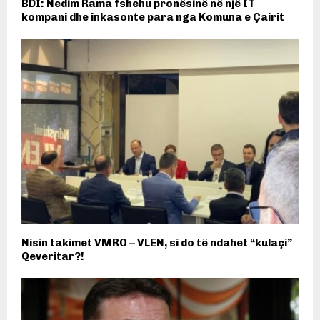
BDI: Nedim Rama fshehu pronësinë në një IT
kompani dhe inkasonte para nga Komuna e Çairit
Nisin takimet VMRO – VLEN, si do të ndahet “kulaçi”
Qeveritar?!