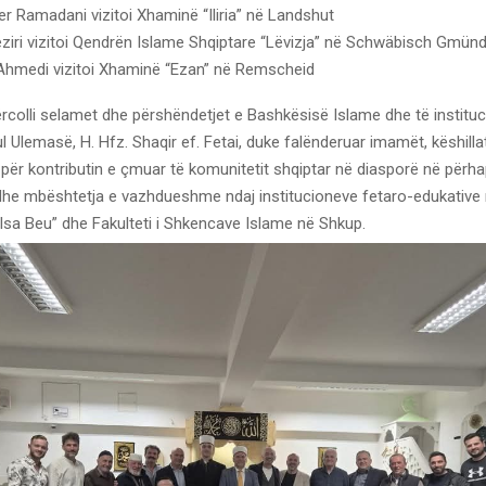
ser Ramadani vizitoi Xhaminë “Iliria” në Landshut
eziri vizitoi Qendrën Islame Shqiptare “Lëvizja” në Schwäbisch Gmün
 Ahmedi vizitoi Xhaminë “Ezan” në Remscheid
rcolli selamet dhe përshëndetjet e Bashkësisë Islame dhe të instituc
ul Ulemasë, H. Hfz. Shaqir ef. Fetai, duke falënderuar imamët, këshill
ër kontributin e çmuar të komunitetit shqiptar në diasporë në përhap
 dhe mbështetja e vazhdueshme ndaj institucioneve fetaro-edukative 
Isa Beu” dhe Fakulteti i Shkencave Islame në Shkup.