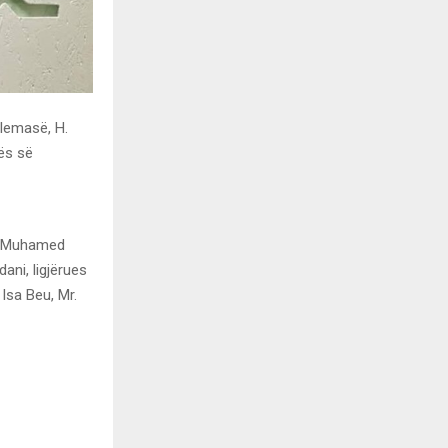
Ulemasë, H.
kës së
Dr. Muhamed
ani, ligjërues
Isa Beu, Mr.