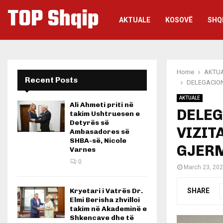
TOP Shqip
AKTUALE
KOSOVË
SHQ
Home
AKTU
Recent Posts
DELEGACION
AKTUALE
Ali Ahmeti priti në
DELEG
takim Ushtruesen e
Detyrës së
VIZIT
Ambasadores së
SHBA-së, Nicole
GJER
Varnes
0
March 23, 20
SHARE
Kryetari i Vatrës Dr.
Elmi Berisha zhvilloi
takim në Akademinë e
Shkencave dhe të