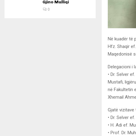
Gjino Mulliqi
0
Në kuadër të 
Hfz. Shaqir ef
Maqedonisë së 
Delegacioni i 
• Dr. Selver ef
Mustafi, ligjë
në Fakultetin 
Xhemail Ahmed
Gjatë vizitave 
• Dr. Selver e
• H. Adi ef. M
• Prof. Dr. Mu