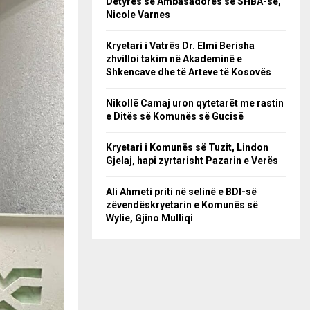
Detyrës së Ambasadores së SHBA-së,
Nicole Varnes
Kryetari i Vatrës Dr. Elmi Berisha
zhvilloi takim në Akademinë e
Shkencave dhe të Arteve të Kosovës
Nikollë Camaj uron qytetarët me rastin
e Ditës së Komunës së Gucisë
Kryetari i Komunës së Tuzit, Lindon
Gjelaj, hapi zyrtarisht Pazarin e Verës
Ali Ahmeti priti në selinë e BDI-së
zëvendëskryetarin e Komunës së
Wylie, Gjino Mulliqi