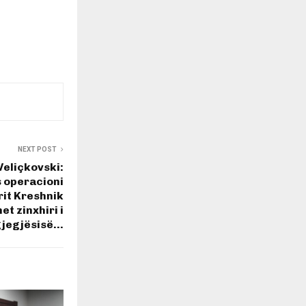
NEXT POST
Veliçkovski:
 operacioni
rit Kreshnik
t zinxhiri i
gjegjësisë…