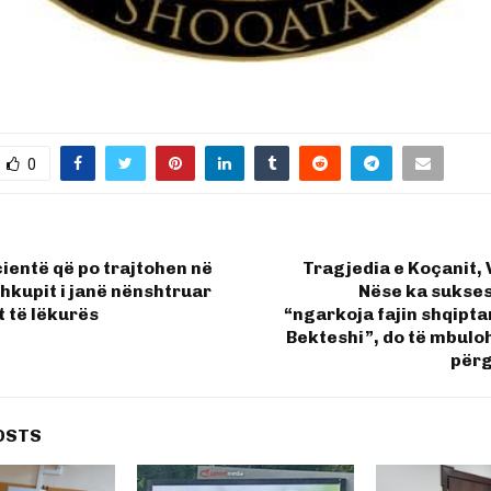
0
ientë që po trajtohen në
Tragjedia e Koçanit, 
Shkupit i janë nënshtruar
Nëse ka sukses
t të lëkurës
“ngarkoja fajin shqipta
Bekteshi”, do të mbulohe
për
OSTS