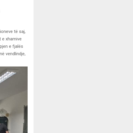
d
ioneve të saj,
at e xhamive
jen e fjalës
në vendlindje,