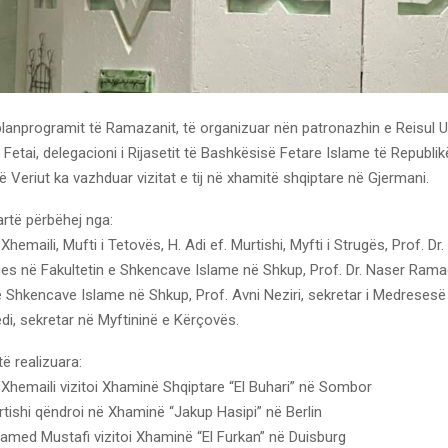
planprogramit të Ramazanit, të organizuar nën patronazhin e Reisul 
. Fetai, delegacioni i Rijasetit të Bashkësisë Fetare Islame të Republi
Veriut ka vazhduar vizitat e tij në xhamitë shqiptare në Gjermani.
lartë përbëhej nga:
. Xhemaili, Mufti i Tetovës, H. Adi ef. Murtishi, Myfti i Strugës, Prof. 
rues në Fakultetin e Shkencave Islame në Shkup, Prof. Dr. Naser Ramad
e Shkencave Islame në Shkup, Prof. Avni Neziri, sekretar i Medresesë 
i, sekretar në Myftininë e Kërçovës.
të realizuara:
f. Xhemaili vizitoi Xhaminë Shqiptare “El Buhari” në Sombor
urtishi qëndroi në Xhaminë “Jakup Hasipi” në Berlin
hamed Mustafi vizitoi Xhaminë “El Furkan” në Duisburg