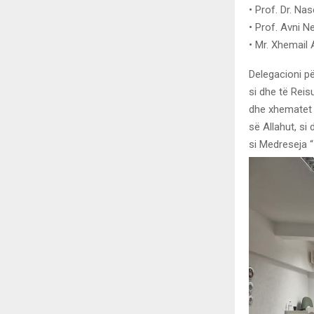
• Prof. Dr. Na
• Prof. Avni N
• Mr. Xhemail
Delegacioni pë
si dhe të Reis
dhe xhematet p
së Allahut, si
si Medreseja “