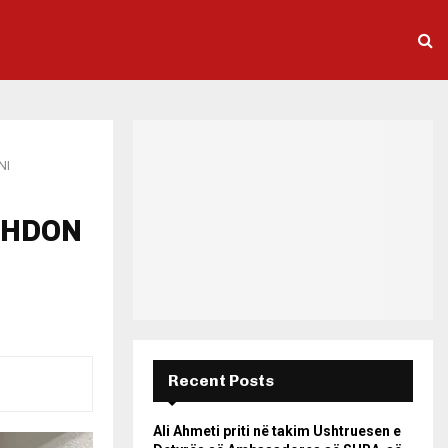
NI
AZHDON
Recent Posts
Ali Ahmeti priti në takim Ushtruesen e