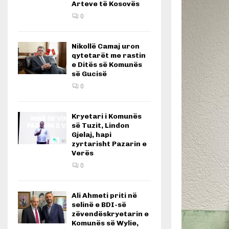
Arteve të Kosovës
0
Nikollë Camaj uron
qytetarët me rastin
e Ditës së Komunës
së Gucisë
0
Kryetari i Komunës
së Tuzit, Lindon
Gjelaj, hapi
zyrtarisht Pazarin e
Verës
0
Ali Ahmeti priti në
selinë e BDI-së
zëvendëskryetarin e
Komunës së Wylie,