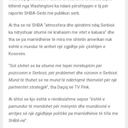
kthimit nga Washingtoni ka ndarë përshtypjen e tij për
raportin SHBA-Serbi me publikun serb.
Ai tha se në SHBA “atmosfera dhe qëndrimi ndaj Serbisë
ka ndryshuar shumë në krahasim me vitet e kaluara” dhe
tha se pa marrëdhënie të mira me shtetin amerikan nuk
është e mundur të arrihet një zgjidhje për çështjen e
Kosovës.
“
Sot shihet se ka shumë më tepër mirëkuptim për
pozicionin e Serbisë, për problemet dhe vizionin e Serbisë.
Mund të thuhet se ne mund të ndërtojmë themelet për një
partneritet strategjik
”, tha Daçiq në TV Pink.
Ai shtoi se kjo është e rëndësishme sepse “
është e
pamundur të mendohet për mënyrën dhe mundësinë e
arritjes së një zgjidhjeje politike pa marrëdhënie të tilla me
SHBA-në
”.