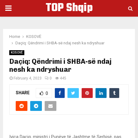
TOP Shqip
PRIMARY
MENU
Home
KOSOVË
Daçiq: Qëndrimi i SHBA-së ndaj nesh ka ndryshuar
KOSOVË
Daçiq: Qëndrimi i SHBA-së ndaj
nesh ka ndryshuar
February 4, 2023
0
445
SHARE
0
Ivica Daçiq, ministri i Punëve të Jashtme të Serbisë, pas