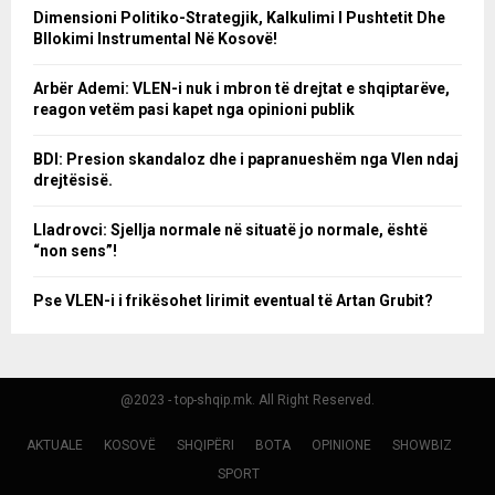
Dimensioni Politiko-Strategjik, Kalkulimi I Pushtetit Dhe
Bllokimi Instrumental Në Kosovë!
Arbër Ademi: VLEN-i nuk i mbron të drejtat e shqiptarëve,
reagon vetëm pasi kapet nga opinioni publik
BDI: Presion skandaloz dhe i papranueshëm nga Vlen ndaj
drejtësisë.
Lladrovci: Sjellja normale në situatë jo normale, është
“non sens”!
Pse VLEN-i i frikësohet lirimit eventual të Artan Grubit?
@2023 - top-shqip.mk. All Right Reserved.
AKTUALE
KOSOVË
SHQIPËRI
BOTA
OPINIONE
SHOWBIZ
SPORT