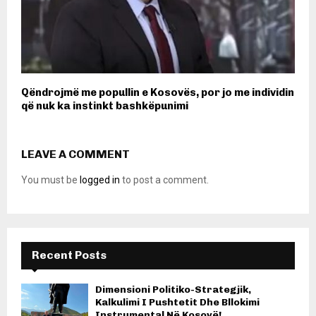
Qëndrojmë me popullin e Kosovës, por jo me individin
që nuk ka instinkt bashkëpunimi
LEAVE A COMMENT
You must be
logged in
to post a comment.
Recent Posts
Dimensioni Politiko-Strategjik,
Kalkulimi I Pushtetit Dhe Bllokimi
Instrumental Në Kosovë!