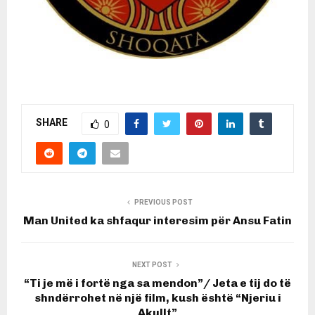
SHARE
0
PREVIOUS POST
Man United ka shfaqur interesim për Ansu Fatin
NEXT POST
“Ti je më i fortë nga sa mendon”/ Jeta e tij do të
shndërrohet në një film, kush është “Njeriu i
Akullt”