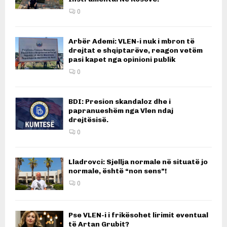
0
Arbër Ademi: VLEN-i nuk i mbron të
drejtat e shqiptarëve, reagon vetëm
pasi kapet nga opinioni publik
0
BDI: Presion skandaloz dhe i
papranueshëm nga Vlen ndaj
drejtësisë.
0
Lladrovci: Sjellja normale në situatë jo
normale, është “non sens”!
0
Pse VLEN-i i frikësohet lirimit eventual
të Artan Grubit?