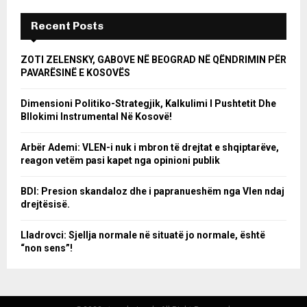
Recent Posts
ZOTI ZELENSKY, GABOVE NË BEOGRAD NË QËNDRIMIN PËR
PAVARËSINË E KOSOVËS
Dimensioni Politiko-Strategjik, Kalkulimi I Pushtetit Dhe
Bllokimi Instrumental Në Kosovë!
Arbër Ademi: VLEN-i nuk i mbron të drejtat e shqiptarëve,
reagon vetëm pasi kapet nga opinioni publik
BDI: Presion skandaloz dhe i papranueshëm nga Vlen ndaj
drejtësisë.
Lladrovci: Sjellja normale në situatë jo normale, është
“non sens”!