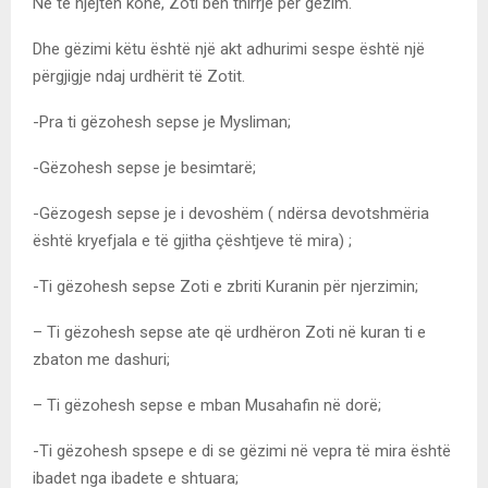
Në të njëjtën kohë, Zoti bën thirrje për gëzim.
Dhe gëzimi këtu është një akt adhurimi sespe është një
përgjigje ndaj urdhërit të Zotit.
-Pra ti gëzohesh sepse je Mysliman;
-Gëzohesh sepse je besimtarë;
-Gëzogesh sepse je i devoshëm ( ndërsa devotshmëria
është kryefjala e të gjitha çështjeve të mira) ;
-Ti gëzohesh sepse Zoti e zbriti Kuranin për njerzimin;
– Ti gëzohesh sepse ate që urdhëron Zoti në kuran ti e
zbaton me dashuri;
– Ti gëzohesh sepse e mban Musahafin në dorë;
-Ti gëzohesh spsepe e di se gëzimi në vepra të mira është
ibadet nga ibadete e shtuara;