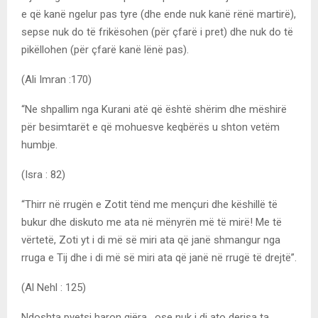
e që kanë ngelur pas tyre (dhe ende nuk kanë rënë martirë),
sepse nuk do të frikësohen (për çfarë i pret) dhe nuk do të
pikëllohen (për çfarë kanë lënë pas).
(Ali Imran :170)
“Ne shpallim nga Kurani atë që është shërim dhe mëshirë
për besimtarët e që mohuesve keqbërës u shton vetëm
humbje.
(Isra : 82)
“Thirr në rrugën e Zotit tënd me mençuri dhe këshillë të
bukur dhe diskuto me ata në mënyrën më të mirë! Me të
vërtetë, Zoti yt i di më së miri ata që janë shmangur nga
rruga e Tij dhe i di më së miri ata që janë në rrugë të drejtë”.
(Al Nehl : 125)
Ndoshta pyetsi haron gjëra , ose nuk i di ato derisa ta