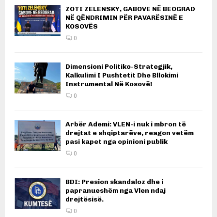
ZOTI ZELENSKY, GABOVE NË BEOGRAD
NË QËNDRIMIN PËR PAVARËSINË E
KOSOVËS
0
Dimensioni Politiko-Strategjik,
Kalkulimi I Pushtetit Dhe Bllokimi
Instrumental Në Kosovë!
0
Arbër Ademi: VLEN-i nuk i mbron të
drejtat e shqiptarëve, reagon vetëm
pasi kapet nga opinioni publik
0
BDI: Presion skandaloz dhe i
papranueshëm nga Vlen ndaj
drejtësisë.
0