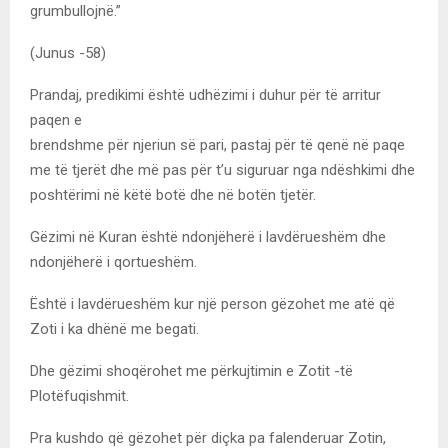
grumbullojnë.”
(Junus -58)
Prandaj, predikimi është udhëzimi i duhur për të arritur
paqen e
brendshme për njeriun së pari, pastaj për të qenë në paqe
me të tjerët dhe më pas për t’u siguruar nga ndëshkimi dhe
poshtërimi në këtë botë dhe në botën tjetër.
Gëzimi në Kuran është ndonjëherë i lavdërueshëm dhe
ndonjëherë i qortueshëm.
Është i lavdërueshëm kur një person gëzohet me atë që
Zoti i ka dhënë me begati.
Dhe gëzimi shoqërohet me përkujtimin e Zotit -të
Plotëfuqishmit.
Pra kushdo që gëzohet për diçka pa falenderuar Zotin,