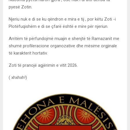
pyesë Zotin.
Njeriu nuk e di se ku qëndron e mira e tij , por këtu Zoti -i
Plotëfuqishëm e di se çfarë është e mire për njeriun.
Arritëm të përfundojmë muajin e shenjtë të Ramazanit me
shumë profileracione organozative dhe mësime orgjinale
të karakterit hortativ.
Zoti të pranojë agjërimin e vitit 2026.
( xhxhxh!)