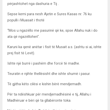
përjashtohet nga dashuria e Tij .
Sepse kemi para nesh Ajetin e Sures Kasas nr. 76 ku
populli i Muasait i thotë
“Mos u ngazëllo me pasurinë që ke, spse Allahu nuk i do
ata që ngazëllohen”.
Karuni ka qenë anëtar i fisit të Musait a.s. (ashtu si ai, ishte
prej fisit të Levit).
Ishte një burrë i pashëm dhe forcë të madhe.
Teuratin e njihte thellësisht dhe ishte shumë i pasur.
Të gjitha këto cilësi e kishin bërë mendjemadh.
Për ta ndëshkuar për mendjemadhësinë e tij, Allahu i
Madhëruar e bëri që ta gllabëronte toka.