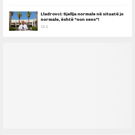
Lladrovci: Sjellja normale në situatë jo
normale, është “non sens”!
0