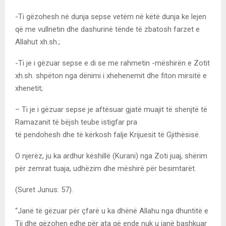
-Ti gëzohesh në dunja sepse vetëm në këtë dunja ke lejen
që me vullnetin dhe dashurinë tënde të zbatosh farzet e
Allahut xh.sh.;
-Ti je i gëzuar sepse e di se me rahmetin -mëshirën e Zotit
xh.sh. shpëton nga dënimi i xhehenemit dhe fiton mirsitë e
xhenetit;
– Ti je i gëzuar sepse je aftësuar gjatë muajit të shenjtë të
Ramazanit të bëjsh teube istigfar pra
të pendohesh dhe të kërkosh falje Krijuesit të Gjithësisë.
O njerëz, ju ka ardhur këshillë (Kurani) nga Zoti juaj, shërim
për zemrat tuaja, udhëzim dhe mëshirë për besimtarët.
(Suret Junus: 57).
“Janë të gëzuar për çfarë u ka dhënë Allahu nga dhuntitë e
Tij dhe gëzohen edhe për ata që ende nuk u janë bashkuar