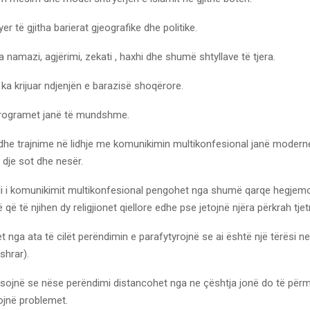
er të gjitha barierat gjeografike dhe politike.
ga namazi, agjërimi, zekati , haxhi dhe shumë shtyllave të tjera.
 ka krijuar ndjenjën e barazisë shoqërore.
 programet janë të mundshme.
e dhe trajnime në lidhje me komunikimin multikonfesional janë modern
dje sot dhe nesër.
i i komunikimit multikonfesional pengohet nga shumë qarqe hegjemo
ë të njihen dy religjionet qiellore edhe pse jetojnë njëra përkrah tjet
t nga ata të cilët perëndimin e parafytyrojnë se ai është një tërësi ne
hrar).
sojnë se nëse perëndimi distancohet nga ne çështja jonë do të për
ojnë problemet.