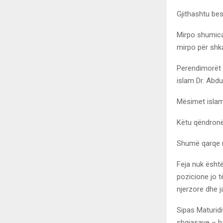
Gjithashtu bes
Mirpo shumica
mirpo për shk
Perendimorët n
islam Dr. Abdul
Mësimet islame
Këtu qëndronë
Shumë qarqe me
Feja nuk është
pozicione jo t
njerzore dhe 
Sipas Maturidi
shqiasave – h