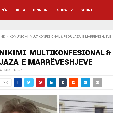
IPËRI
BOTA
OPINIONE
SHOWBIZ
SPORT
ONE
KOMUNIKIMI MULTIKONFESIONAL & PSORIJAZA E MARRËVESHJEVE
IKIMI MULTIKONFESIONAL &
IJAZA E MARRËVESHJEVE
26
0
367
0