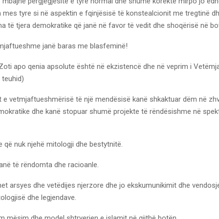
 mbajnë përgjegjësitë e tyre normal dhe shumë korekte mirpo jo edh
 mes tyre si në aspektin e fqinjësisë të konstealcionit me tregtinë 
a të tjera demokratike që janë në favor të vedit dhe shoqërisë në bo
etmjaftueshme janë baras me blasfeminë!
oti apo qenia apsolute është në ekzistencë dhe në veprim i Vetëm
 teuhid)
at e vetmjaftueshmërisë të një mendësisë kanë shkaktuar dëm në zhvi
okratike dhe kanë stopuar shumë projekte të rëndësishme në spektir
e që nuk njehë mitologji dhe bestytnitë.
janë të rëndomta dhe racioanle.
ohet arsyes dhe vetëdijes njerzore dhe jo ekskumunikimit dhe vendosj
ologjisë dhe legjendave.
m mësim dhe model shtryerjen e islamit në gjithë botën.