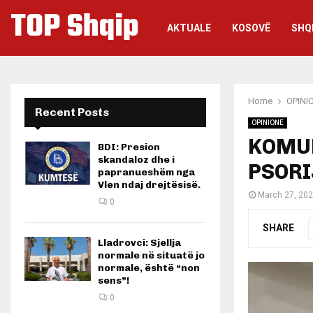
TOP Shqip
AKTUALE
KOSOVË
SHQ
Home
OPINI
Recent Posts
OPINIONE
KOMUN
BDI: Presion
skandaloz dhe i
PSOR
papranueshëm nga
Vlen ndaj drejtësisë.
March 27, 20
0
SHARE
Lladrovci: Sjellja
normale në situatë jo
normale, është “non
sens”!
0