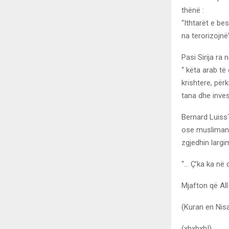
thënë :
“Ithtarët e be
na terorizojnë”
Pasi Sirija ra
“ këta arab të
krishtere, për
tana dhe inves
Bernard LuissT
ose muslimanë
zgjedhin larg
“… Ç’ka ka në 
Mjafton që All-
(Kuran en Nis
(xhxhxh!)