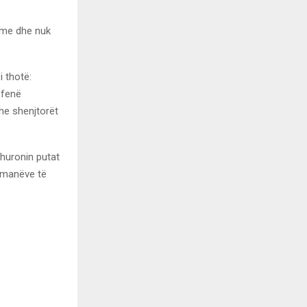
shme dhe nuk
i thotë:
 fenë
dhe shenjtorët
dhuronin putat
limanëve të