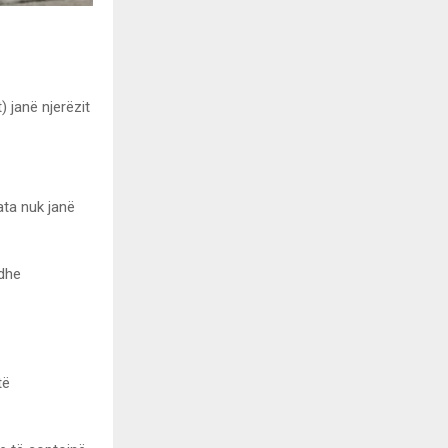
) janë njerëzit
ata nuk janë
edhe
të