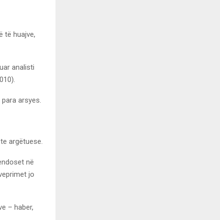
 të huajve,
ar analisti
2010).
 para arsyes.
ete argëtuese.
vendoset në
veprimet jo
ve – haber,