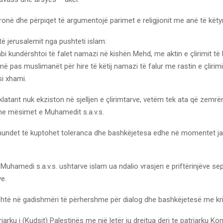
ronë dhe përpiqet të argumentojë parimet e religjionit me anë të këty
t të jerusalemit nga pushteti islam:
i kundërshtoi të falet namazi në kishën Mehd, me aktin e çlirimit të K
 pas muslimanët për hire të këtij namazi të falur me rastin e çlirim
i xhami.
latant nuk ekziston në sjelljen e çlirimtarve, vetëm tek ata që zemrë
me mësimet e Muhamedit s.a.v.s.
undet të kuptohet toleranca dhe bashkëjetesa edhe në momentet j
 Muhamedi s.a.v.s. ushtarve islam ua ndalio vrasjen e priftërinjëve se
ve.
shtë në gadishmëri të përhershme për dialog dhe bashkëjetesë me kri
iarku i (Kudsit) Palestinës me një letër iu drejtua deri te patriarku Ko