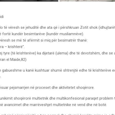
di
 do të vëresh se jehuditë dhe ata që i përshkruan Zotit shok (idhujtarët
ë fortë kundër besimtarëve (kundër musliamnëve).
vëresh se më të afërmit si miq për besimatrër thanë:
ra – krishterë”.
j tyre (të krishterëve) ka dijetarë (ulema) dhe të devotshëm, dhe se 
ran el Maide,82)
e gabueshme u kanë kushtuar shumë shtrenjtë edhe të krishterëve 
.
uar pejsmarrjen në proceset dhe aktivitetet shoqërore.
unikimit shoqërorë multietnik dhe multikonfesional paraqet problem 
ë avancimet dhe marrëveshjet multietnike në vend dhe në botë.