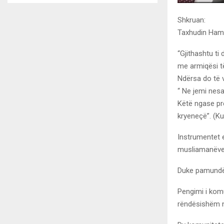
Shkruan:
Taxhudin Hami
“Gjithashtu ti
me armiqësi t
Ndërsa do të 
“ Ne jemi nesa
Këtë ngase pre
kryeneçë”. (Ku
Instrumentet 
musliamanëve
Duke pamundës
Pengimi i kom
rëndësishëm n