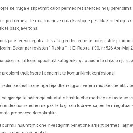
ojnë se rruga e shpëtimit kalon përmes rezistencës ndaj perëndimit.
 e problemeve të muslimanëve nuk ekzistojnë përshkak ndërhirjes së
ak të pasojave tona.
uk janë tërësi negative tek ata gjenden edhe të mirë, është prononcu
kerim Bekar për revistën “ Rabita “ . ( El-Rabita, f.90, nr.526.Apr-Maj 
 çdoherë luftojnë specifiakt kategorike që pasioni të shkojë një hap
 problemi thelbësorë i pengimit të komunikimit konfesional.
diatike dëshirojnë nga feja dhe religjioni vetëm mistike dhe aktivit
 në gjendje të ndihmojë situatat e brishta dhe morbide në raste se 
ë rëndësihsme edhe më pak të luaj rolin lodrave sa për të mjegulluar 
jashta proceseve demokratike.
t burimi i hulumtimit dhe investigimit bëhet dhe arrieht përmes: lajme
avass dhe arsyes – akël.