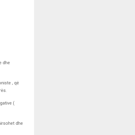
e dhe
niste , që
rës.
gative (
mirsohet dhe