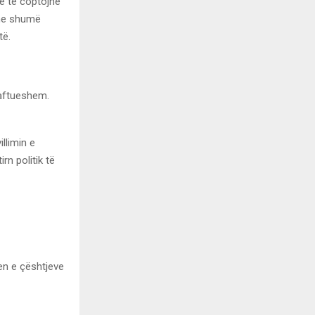
e të coptojnë
dhe shumë
të.
jaftueshem.
llimin e
n politik të
en e çështjeve