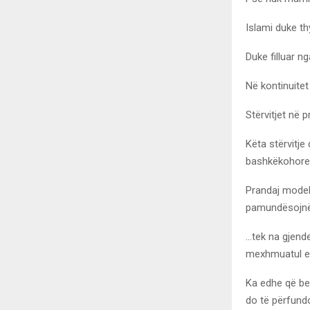
Islami duke thy
Duke filluar n
Në kontinuitet
Stërvitjet në
Këta stërvitj
bashkëkohore 
Prandaj model
pamundësojnë q
…tek na gjende
mexhmuatul es
Ka edhe që be
do të përfund