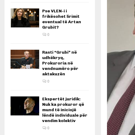
Pse VLEN-i i
frikësohet lirimit
eventual të Artan
Grubit?
0
Rasti “Grubi” në
udhëkryq,
Prokuroria në
vendnumëro për
aktakuzën
0
Ekspertët juridik:
Nuk ka prokuror që
mund të iniciojë
lëndë individuale për
vendim kolektiv
0