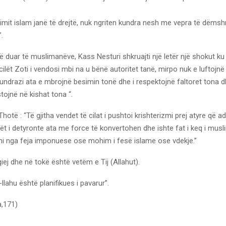
simit islam janë të drejtë, nuk ngriten kundra nesh me vepra të dëm
.
 në duar të muslimanëve, Kass Nesturi shkruajti një letër një shokut ku 
 cilët Zoti i vendosi mbi na u bënë autoritet tanë, mirpo nuk e luftojnë
kundrazi ata e mbrojnë besimin tonë dhe i respektojnë faltoret tona 
tojnë në kishat tona “.
hotë : “Të gjitha vendet të cilat i pushtoi krishterizmi prej atyre që a
t i detyronte ata me force të konvertohen dhe ishte fat i keq i mus
imi nga feja imponuese ose mohim i fesë islame ose vdekje.”
qiej dhe në tokë është vetëm e Tij (Allahut).
llahu është planifikues i pavarur”.
a,171)