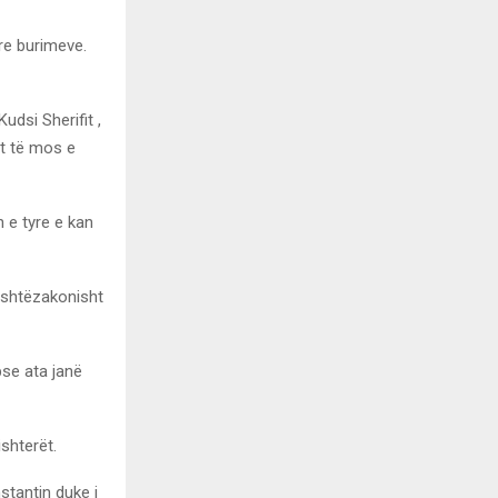
re burimeve.
udsi Sherifit ,
it të mos e
n e tyre e kan
ashtëzakonisht
pse ata janë
shterët.
nstantin duke i