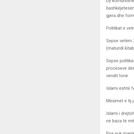
Dy komunitete
bashkëjetesën
gjëra dhe form
Politikat e v
Sepse vetëm Z
(maturidi kitab
Sepse politik
proceseve dem
vendit tonë.
Islami është f
Mësimet e tij 
Islami i drejt
në baza të mit
Pse nuk marri