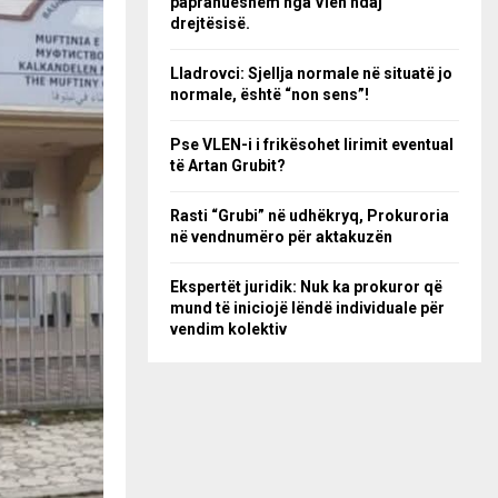
papranueshëm nga Vlen ndaj
drejtësisë.
Lladrovci: Sjellja normale në situatë jo
normale, është “non sens”!
Pse VLEN-i i frikësohet lirimit eventual
të Artan Grubit?
Rasti “Grubi” në udhëkryq, Prokuroria
në vendnumëro për aktakuzën
Ekspertët juridik: Nuk ka prokuror që
mund të iniciojë lëndë individuale për
vendim kolektiv