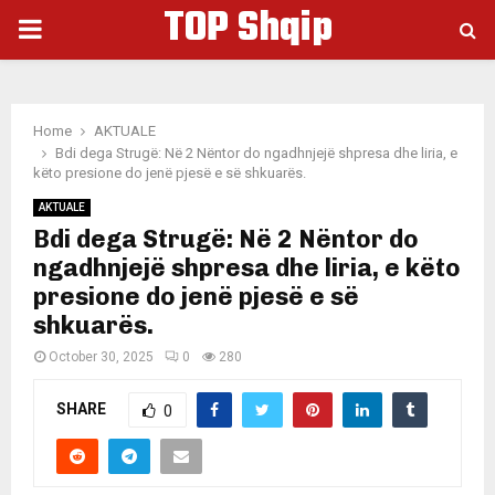
TOP Shqip
PRIMARY
MENU
Home
AKTUALE
Bdi dega Strugë: Në 2 Nëntor do ngadhnjejë shpresa dhe liria, e
këto presione do jenë pjesë e së shkuarës.
AKTUALE
Bdi dega Strugë: Në 2 Nëntor do
ngadhnjejë shpresa dhe liria, e këto
presione do jenë pjesë e së
shkuarës.
October 30, 2025
0
280
SHARE
0