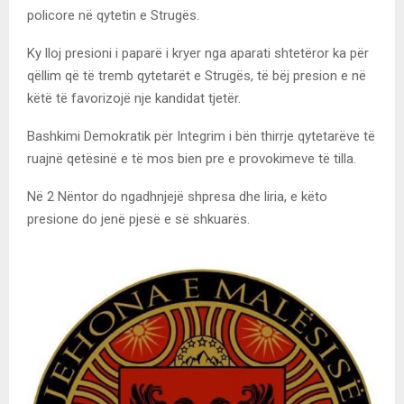
policore në qytetin e Strugës.
Ky lloj presioni i paparë i kryer nga aparati shtetëror ka për
qëllim që të tremb qytetarët e Strugës, të bëj presion e në
këtë të favorizojë nje kandidat tjetër.
Bashkimi Demokratik për Integrim i bën thirrje qytetarëve të
ruajnë qetësinë e të mos bien pre e provokimeve të tilla.
Në 2 Nëntor do ngadhnjejë shpresa dhe liria, e këto
presione do jenë pjesë e së shkuarës.