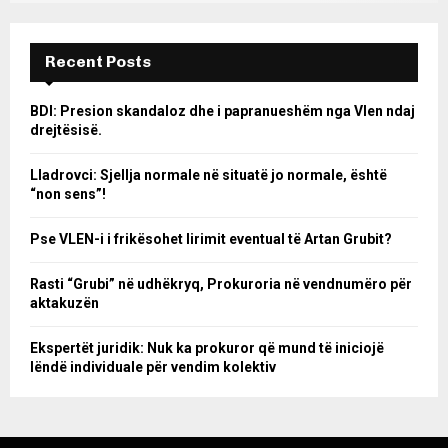
Recent Posts
BDI: Presion skandaloz dhe i papranueshëm nga Vlen ndaj
drejtësisë.
Lladrovci: Sjellja normale në situatë jo normale, është
“non sens”!
Pse VLEN-i i frikësohet lirimit eventual të Artan Grubit?
Rasti “Grubi” në udhëkryq, Prokuroria në vendnumëro për
aktakuzën
Ekspertët juridik: Nuk ka prokuror që mund të iniciojë
lëndë individuale për vendim kolektiv