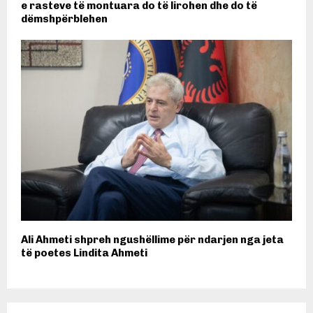
e rasteve të montuara do të lirohen dhe do të
dëmshpërblehen
Ali Ahmeti shpreh ngushëllime për ndarjen nga jeta
të poetes Lindita Ahmeti