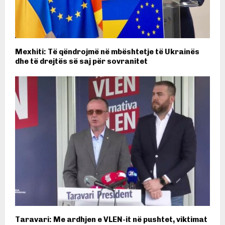
Mexhiti: Të qëndrojmë në mbështetje të Ukrainës
dhe të drejtës së saj për sovranitet
Taravari: Me ardhjen e VLEN-it në pushtet, viktimat