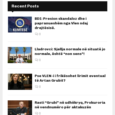
Recent Posts
BDI: Presion skandaloz dhe i
papranueshëm nga Vlen ndaj
drejtësisë.
0
Lladrovci: Sjellja normale në situatë jo
normale, është “non sens”!
0
Pse VLEN-i i frikësohet lirimit eventual
të Artan Grubit?
0
Rasti “Grubi” në udhëkryq, Prokuroria
në vendnumëro për aktakuzën
0