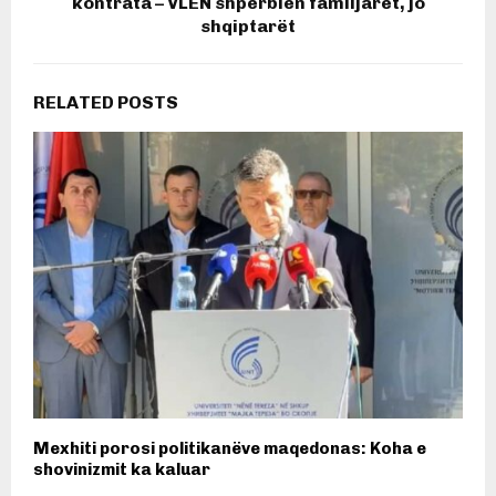
kontrata – VLEN shpërblen familjarët, jo
shqiptarët
RELATED POSTS
Mexhiti porosi politikanëve maqedonas: Koha e
shovinizmit ka kaluar