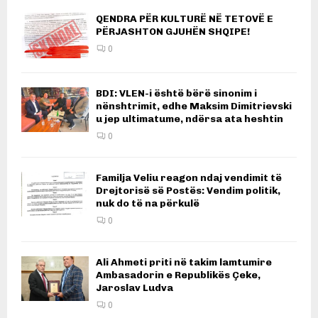
QENDRA PËR KULTURË NË TETOVË E
PËRJASHTON GJUHËN SHQIPE!
0
BDI: VLEN-i është bërë sinonim i
nënshtrimit, edhe Maksim Dimitrievski
u jep ultimatume, ndërsa ata heshtin
0
Familja Veliu reagon ndaj vendimit të
Drejtorisë së Postës: Vendim politik,
nuk do të na përkulë
0
Ali Ahmeti priti në takim lamtumire
Ambasadorin e Republikës Çeke,
Jaroslav Ludva
0