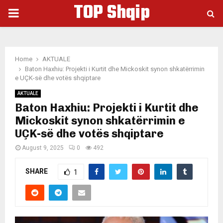
TOP Shqip
PRIMARY
MENU
Home
AKTUALE
Baton Haxhiu: Projekti i Kurtit dhe Mickoskit synon shkatërrimin
e UÇK-së dhe votës shqiptare
AKTUALE
Baton Haxhiu: Projekti i Kurtit dhe
Mickoskit synon shkatërrimin e
UÇK-së dhe votës shqiptare
August 9, 2025
0
492
SHARE
1