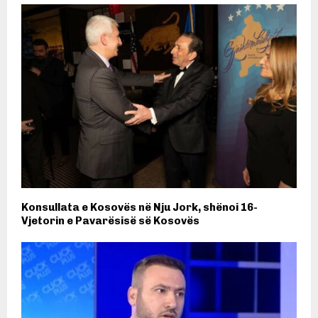
Konsullata e Kosovës në Nju Jork, shënoi 16-
Vjetorin e Pavarësisë së Kosovës