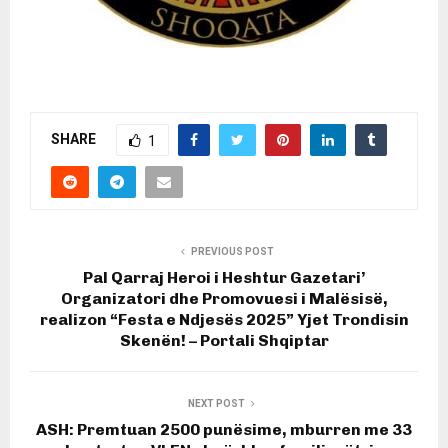
SHARE
1
PREVIOUS POST
Pal Qarraj Heroi i Heshtur Gazetari’
Organizatori dhe Promovuesi i Malësisë,
realizon “Festa e Ndjesës 2025” Yjet Trondisin
Skenën! – Portali Shqiptar
NEXT POST
ASH: Premtuan 2500 punësime, mburren me 33