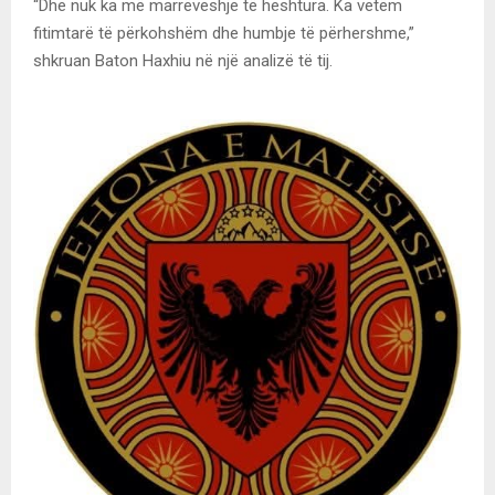
“Dhe nuk ka më marrëveshje të heshtura. Ka vetëm
fitimtarë të përkohshëm dhe humbje të përhershme,”
shkruan Baton Haxhiu në një analizë të tij.