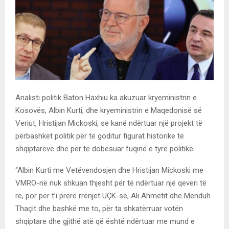
Analisti politik Baton Haxhiu ka akuzuar kryeministrin e
Kosovës, Albin Kurti, dhe kryeministrin e Maqedonisë së
Veriut, Hristijan Mickoski, se kanë ndërtuar një projekt të
përbashkët politik për të goditur figurat historike të
shqiptarëve dhe për të dobësuar fuqinë e tyre politike.
“Albin Kurti me Vetëvendosjen dhe Hristijan Mickoski me
VMRO-në nuk shkuan thjesht për të ndërtuar një qeveri të
re, por për t’i prerë rrënjët UÇK-së, Ali Ahmetit dhe Menduh
Thaçit dhe bashkë me to, për ta shkatërruar votën
shqiptare dhe gjithë atë që është ndërtuar me mund e