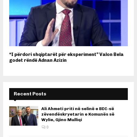
“I përdori shqiptarët për eksperiment” Valon Bela
godet rëndë Adnan Azizin
Recent Posts
Ali Ahmeti priti në selinë e BDI-së
zëvendëskryetarin e Komunës së
Wylie, Gjino Mulliqi
0