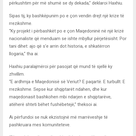
përkushtim për më shumë se dy dekada,” deklaroi Haxhiu.
Sipas tij, ky bashkëpunim po e çon vendin drejt një krize të
rrezikshme.
“Ky projekt i përbashkët po e çon Maqedoninë në një krizë
nacionaliste që menduam se ishte mbyllur përjetësisht. Por
tani dihet: ajo që s’e arrin dot historia, e shkatërron
llogaria,” tha ai.
Haxhiu paralajmëroi për pasojat që mund të sjellë ky
zhvillim.
“E ardhmja e Maqedonisë së Veriut? E paqartë. E turbullt. E
rrezikshme. Sepse kur shqiptarët ndahen, dhe kur
maqedonasit bashkohen mbi ndarjen e shqiptarëve,
atëherë shteti bëhet fushëbetejë,” theksoi ai.
Ai përfundoi se nuk ekzistojnë më marrëveshje të
pashkruara mes komuniteteve.