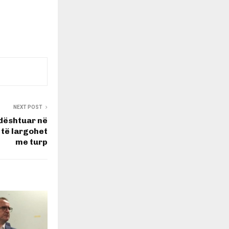
NEXT POST
 dështuar në
 të largohet
me turp