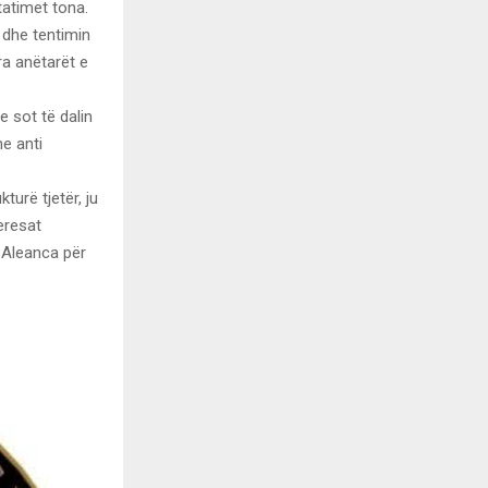
tatimet tona.
 dhe tentimin
ra anëtarët e
 sot të dalin
me anti
turë tjetër, ju
eresat
 Aleanca për