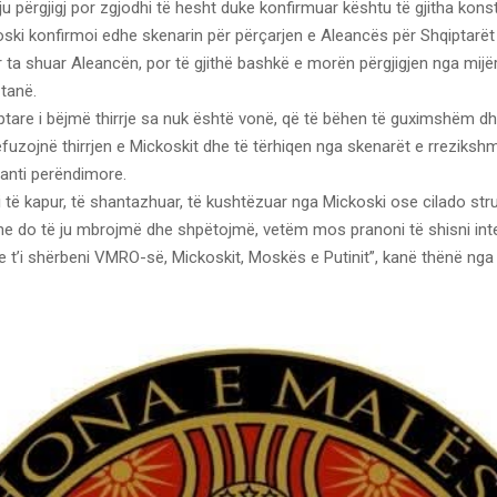
ju përgjigj por zgjodhi të hesht duke konfirmuar kështu të gjitha kons
ki konfirmoi edhe skenarin për përçarjen e Aleancës për Shqiptarët
 ta shuar Aleancën, por të gjithë bashkë e morën përgjigjen nga mijë
tanë.
tare i bëjmë thirrje sa nuk është vonë, që të bëhen të guximshëm dhe
refuzojnë thirrjen e Mickoskit dhe të tërhiqen nga skenarët e rreziksh
 anti perëndimore.
 të kapur, të shantazhuar, të kushtëzuar nga Mickoski ose cilado struk
ne do të ju mbrojmë dhe shpëtojmë, vetëm mos pranoni të shisni int
 t’i shërbeni VMRO-së, Mickoskit, Moskës e Putinit”, kanë thënë nga