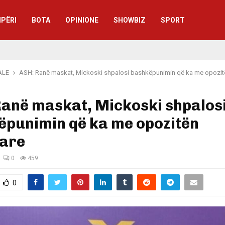
IPËRI
BOTA
OPINIONE
SHOWBIZ
SPORT
ALE
ASH: Ranë maskat, Mickoski shpalosi bashkëpunimin që ka me opozit
Ranë maskat, Mickoski shpalos
ëpunimin që ka me opozitën
tare
0
459
0