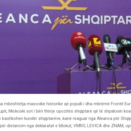
ga mbështetja masovike historike që populli i dha mbrëmë Frontit Eu
pit, Mickoski sot i bëri thirrje opozitës shqiptare që të shpalosin koal
ë bashkohen kundër shqiptarëve, kanë reaguar nga Aleanca për Shqip
ë për distancim nga deklaratat e bllokut, VMRO, LEVICA dhe ZNAM, op