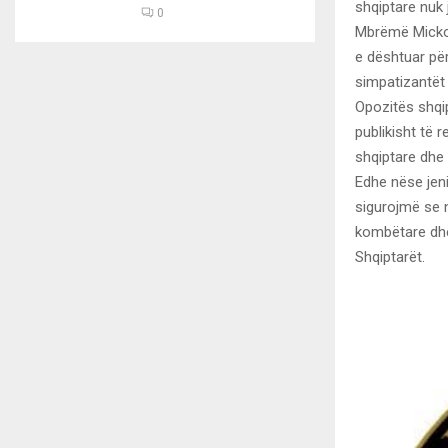
shqiptare nuk 
0
Mbrëmë Mickos
e dështuar për
simpatizantët 
Opozitës shqip
publikisht të 
shqiptare dhe
Edhe nëse jeni
sigurojmë se 
kombëtare dhe
Shqiptarët.