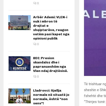
0
Arbër Ademi: VLEN-i
nuk i mbron të
drejtat e
shqiptarëve, reagon
vetëm pasi kapet nga
opinioni publik
0
BDI: Presion
skandaloz dhe i
papranueshëm nga
Vlen ndaj drejtësisë.
0
Të trishtuar n
sheshin e Shku
Lladrovci: Sjellja
normale në situatë jo
fshehtë dhe t
normale, është “non
“Thirrjes ton
sens”!