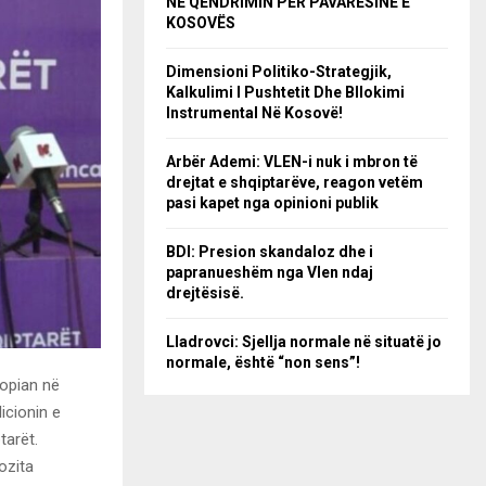
NË QËNDRIMIN PËR PAVARËSINË E
KOSOVËS
Dimensioni Politiko-Strategjik,
Kalkulimi I Pushtetit Dhe Bllokimi
Instrumental Në Kosovë!
Arbër Ademi: VLEN-i nuk i mbron të
drejtat e shqiptarëve, reagon vetëm
pasi kapet nga opinioni publik
BDI: Presion skandaloz dhe i
papranueshëm nga Vlen ndaj
drejtësisë.
Lladrovci: Sjellja normale në situatë jo
normale, është “non sens”!
ropian në
icionin e
tarët.
ozita