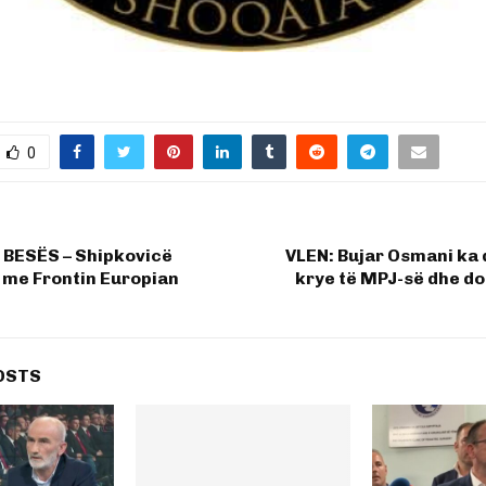
0
e BESËS – Shipkovicë
VLEN: Bujar Osmani ka
 me Frontin Europian
krye të MPJ-së dhe do
OSTS