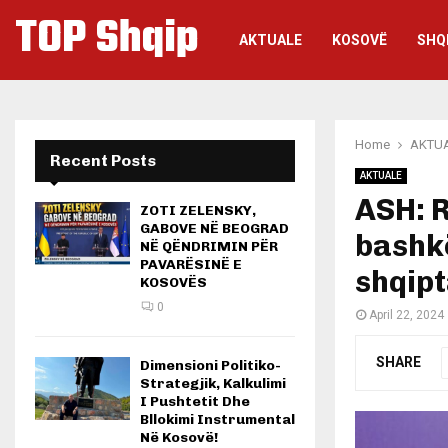
TOP Shqip
AKTUALE
KOSOVË
SHQ
Home
AKTU
Recent Posts
AKTUALE
ASH: 
ZOTI ZELENSKY,
GABOVE NË BEOGRAD
bashk
NË QËNDRIMIN PËR
PAVARËSINË E
shqip
KOSOVËS
0
April 22, 2024
SHARE
Dimensioni Politiko-
Strategjik, Kalkulimi
I Pushtetit Dhe
Bllokimi Instrumental
Në Kosovë!