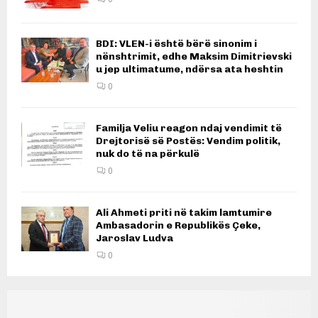
BDI: VLEN-i është bërë sinonim i
nënshtrimit, edhe Maksim Dimitrievski
u jep ultimatume, ndërsa ata heshtin
0
Familja Veliu reagon ndaj vendimit të
Drejtorisë së Postës: Vendim politik,
nuk do të na përkulë
0
Ali Ahmeti priti në takim lamtumire
Ambasadorin e Republikës Çeke,
Jaroslav Ludva
0