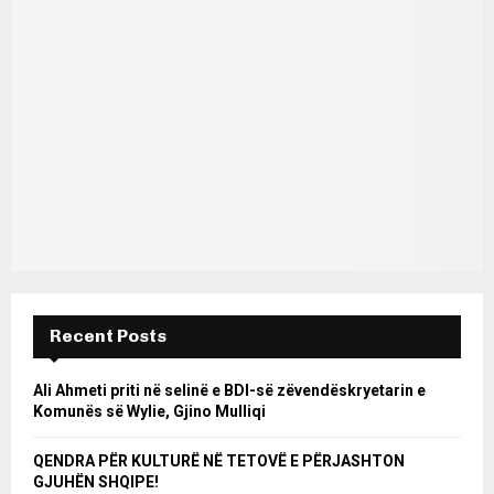
Recent Posts
Ali Ahmeti priti në selinë e BDI-së zëvendëskryetarin e
Komunës së Wylie, Gjino Mulliqi
QENDRA PËR KULTURË NË TETOVË E PËRJASHTON
GJUHËN SHQIPE!