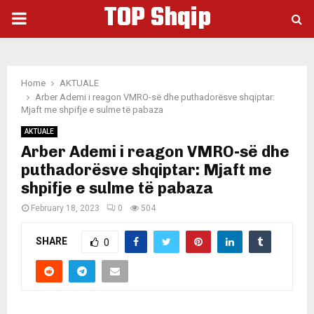
TOP Shqip
PRIMARY
MENU
Home
AKTUALE
Arber Ademi i reagon VMRO-së dhe puthadorësve shqiptar:
Mjaft me shpifje e sulme të pabaza
AKTUALE
Arber Ademi i reagon VMRO-së dhe
puthadorësve shqiptar: Mjaft me
shpifje e sulme të pabaza
February 18, 2023
0
504
SHARE
0