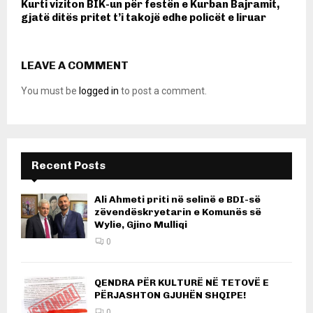
Kurti viziton BIK-un për festën e Kurban Bajramit,
gjatë ditës pritet t’i takojë edhe policët e liruar
LEAVE A COMMENT
You must be
logged in
to post a comment.
Recent Posts
Ali Ahmeti priti në selinë e BDI-së
zëvendëskryetarin e Komunës së
Wylie, Gjino Mulliqi
0
QENDRA PËR KULTURË NË TETOVË E
PËRJASHTON GJUHËN SHQIPE!
0