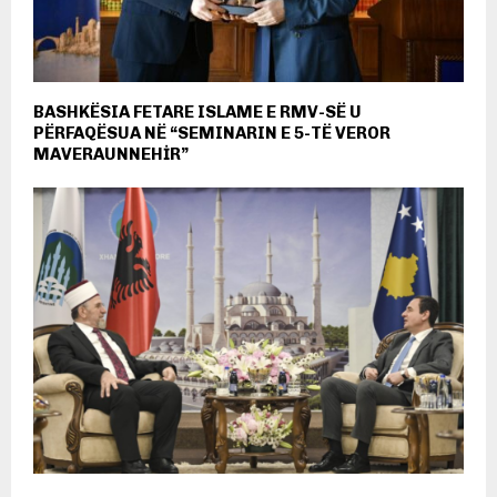
BASHKËSIA FETARE ISLAME E RMV-SË U
PËRFAQËSUA NË “SEMINARIN E 5-TË VEROR
MAVERAUNNEHİR”