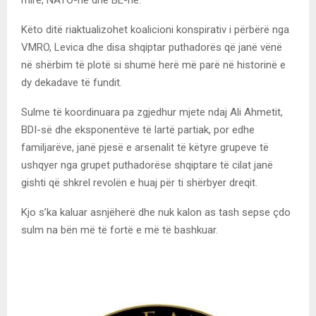
Këto ditë riaktualizohet koalicioni konspirativ i përbërë nga
VMRO, Levica dhe disa shqiptar puthadorës që janë vënë
në shërbim të plotë si shumë herë më parë në historinë e
dy dekadave të fundit.
Sulme të koordinuara pa zgjedhur mjete ndaj Ali Ahmetit,
BDI-së dhe eksponentëve të lartë partiak, por edhe
familjarëve, janë pjesë e arsenalit të këtyre grupeve të
ushqyer nga grupet puthadorëse shqiptare të cilat janë
gishti që shkrel revolën e huaj për ti shërbyer dreqit.
Kjo s’ka kaluar asnjëherë dhe nuk kalon as tash sepse çdo
sulm na bën më të fortë e më të bashkuar.