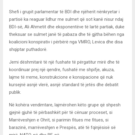
Shefi i grupit parlamentar të BDI dhe njëherit nënkryetar i
partisë ka reaguar lidhur me sulmet që sot kanë nisur ndaj
BDI-së, Ali Ahmetit dhe eksponentëve të lartë partiak, duke
theksuar se sulmet janë të pabaza dhe të gjitha bëhen nga
koalicioni konspirativ i përbërë nga VMRO, Levica dhe disa
shqiptar puthadorë.
Jemi dëshmitarë të një fushate të përgatitur mirë dhe të
koordinuar prej një qendre, fushatë me shpifje, akuza,
lajme të rreme, konstrukcione e konsipacione që nuk
kursejnë asnjë vlerë, asnjë standard të jetës dhe debatit
publik.
Në kohëra vendimtare, lajmërohen këto grupe që shpesh
gjejnë gjuhë të përbashkët për të cënuar proceset, si
Marrëveshjen e Ohrit, si parimin fitues me fitues, si
barazinë, marrëveshjen e Prespës, atë të fqinjësisë së
mirë, NATO-në dhe BE-në.