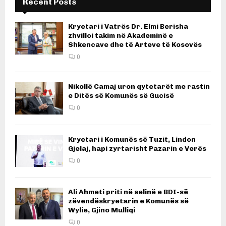
Recent Posts
Kryetari i Vatrës Dr. Elmi Berisha
zhvilloi takim në Akademinë e
Shkencave dhe të Arteve të Kosovës
0
Nikollë Camaj uron qytetarët me rastin
e Ditës së Komunës së Gucisë
0
Kryetari i Komunës së Tuzit, Lindon
Gjelaj, hapi zyrtarisht Pazarin e Verës
0
Ali Ahmeti priti në selinë e BDI-së
zëvendëskryetarin e Komunës së
Wylie, Gjino Mulliqi
0