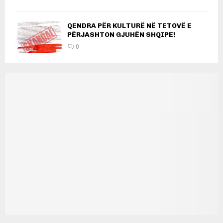
QENDRA PËR KULTURË NË TETOVË E
PËRJASHTON GJUHËN SHQIPE!
0