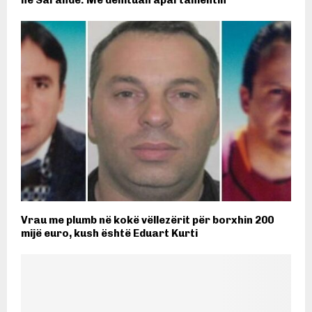
në Sarandë: Më dëmtuan apartamentin
Vrau me plumb në kokë vëllezërit për borxhin 200
mijë euro, kush është Eduart Kurti