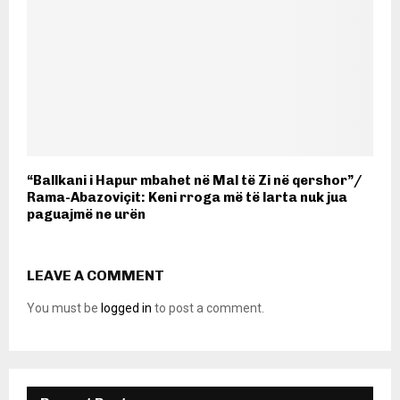
“Ballkani i Hapur mbahet në Mal të Zi në qershor”/
Rama-Abazoviçit: Keni rroga më të larta nuk jua
paguajmë ne urën
LEAVE A COMMENT
You must be
logged in
to post a comment.