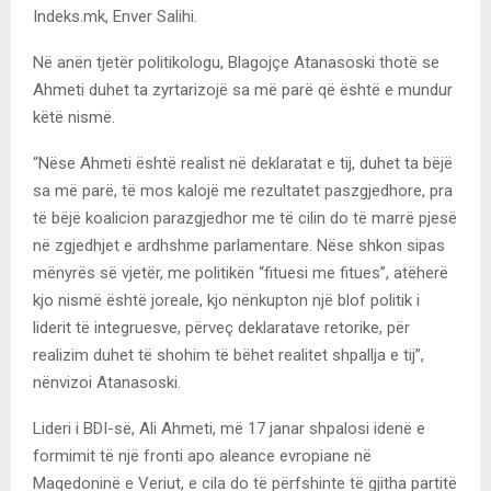
Indeks.mk, Enver Salihi.
Në anën tjetër politikologu, Blagojçe Atanasoski thotë se
Ahmeti duhet ta zyrtarizojë sa më parë që është e mundur
këtë nismë.
“Nëse Ahmeti është realist në deklaratat e tij, duhet ta bëjë
sa më parë, të mos kalojë me rezultatet paszgjedhore, pra
të bëjë koalicion parazgjedhor me të cilin do të marrë pjesë
në zgjedhjet e ardhshme parlamentare. Nëse shkon sipas
mënyrës së vjetër, me politikën “fituesi me fitues”, atëherë
kjo nismë është joreale, kjo nënkupton një blof politik i
liderit të integruesve, përveç deklaratave retorike, për
realizim duhet të shohim të bëhet realitet shpallja e tij”,
nënvizoi Atanasoski.
Lideri i BDI-së, Ali Ahmeti, më 17 janar shpalosi idenë e
formimit të një fronti apo aleance evropiane në
Maqedoninë e Veriut, e cila do të përfshinte të gjitha partitë