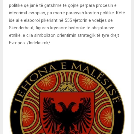
politike që janë të gatshme të çojnë përpara procesin e
integrimit evropian, pa marrë parasysh koston politike. Këtë
ide ai e elaboroi pikërisht në 555 vjetorin e vdekjes së
Skënderbeut, figurës kryesore historike të shqiptarëve
etnikë, e cila simbolizon orientimin strategjik të tyre drejt
Evropës. /Indeks.mk/