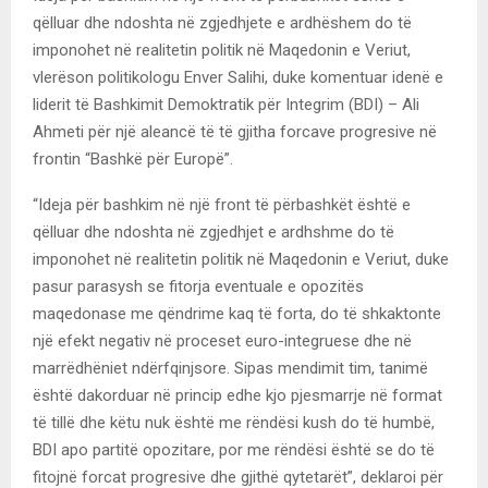
qëlluar dhe ndoshta në zgjedhjete e ardhëshem do të
imponohet në realitetin politik në Maqedonin e Veriut,
vlerëson politikologu Enver Salihi, duke komentuar idenë e
liderit të Bashkimit Demoktratik për Integrim (BDI) – Ali
Ahmeti për një aleancë të të gjitha forcave progresive në
frontin “Bashkë për Europë”.
“Ideja për bashkim në një front të përbashkët është e
qëlluar dhe ndoshta në zgjedhjet e ardhshme do të
imponohet në realitetin politik në Maqedonin e Veriut, duke
pasur parasysh se fitorja eventuale e opozitës
maqedonase me qëndrime kaq të forta, do të shkaktonte
një efekt negativ në proceset euro-integruese dhe në
marrëdhëniet ndërfqinjsore. Sipas mendimit tim, tanimë
është dakorduar në princip edhe kjo pjesmarrje në format
të tillë dhe këtu nuk është me rëndësi kush do të humbë,
BDI apo partitë opozitare, por me rëndësi është se do të
fitojnë forcat progresive dhe gjithë qytetarët”, deklaroi për