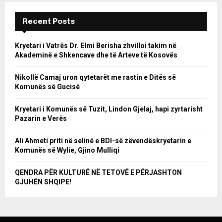
Recent Posts
Kryetari i Vatrës Dr. Elmi Berisha zhvilloi takim në
Akademinë e Shkencave dhe të Arteve të Kosovës
Nikollë Camaj uron qytetarët me rastin e Ditës së
Komunës së Gucisë
Kryetari i Komunës së Tuzit, Lindon Gjelaj, hapi zyrtarisht
Pazarin e Verës
Ali Ahmeti priti në selinë e BDI-së zëvendëskryetarin e
Komunës së Wylie, Gjino Mulliqi
QENDRA PËR KULTURË NË TETOVË E PËRJASHTON
GJUHËN SHQIPE!