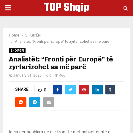
TOP Shqip
PRIMARY
MENU
Home
SHQIPËRI
Analistët: “Fronti për Europë” të zyrtarizohet sa më parë
SHQIPËRI
Analistët: “Fronti për Europë” të
zyrtarizohet sa më parë
January 31, 2023
0
466
SHARE
0
Ideja për bashkim në një front të përbashkët është e