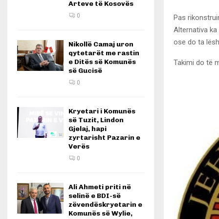
Arteve të Kosovës
0
Pas rikonstru
Alternativa k
ose do ta lësh
Nikollë Camaj uron
qytetarët me rastin
e Ditës së Komunës
Takimi do të 
së Gucisë
0
Kryetari i Komunës
së Tuzit, Lindon
Gjelaj, hapi
zyrtarisht Pazarin e
Verës
0
Ali Ahmeti priti në
selinë e BDI-së
zëvendëskryetarin e
Komunës së Wylie,