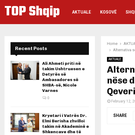
TOP Shqip
AKTUALE
KOSOVË
SHQ
Home
AKTU
Recent Posts
Alternativa 
AKTUALE
Ali Ahmeti priti në
Altern
takim Ushtruesen e
Detyrës së
nëse d
Ambasadores së
SHBA-së, Nicole
Qever
Varnes
0
February 12, 
SHARE
Kryetari i Vatrës Dr.
Elmi Berisha zhvilloi
takim në Akademinë e
Shkencave dhe të