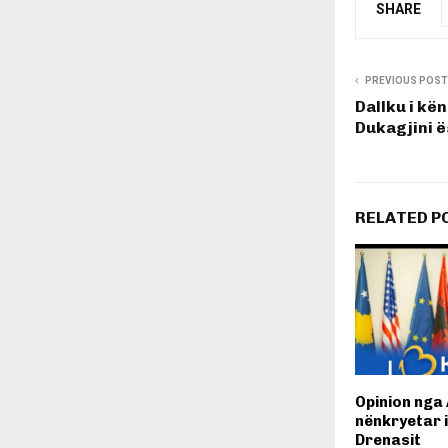
SHARE
PREVIOUS POST
Dallku i kë
Dukagjini ë
RELATED P
Opinion nga 
nënkryetar 
Drenasit