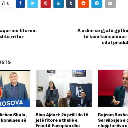
0
naqur me fitoren:
A e dini se gjatë gjit
shtë rritur
të keni konsumuar 
cilat prod
OSTS
Arben Shala,
Rina Ajdari: 24 prilli do të
Bajram Rexhe
i komunës së
jetë fitore e thellë e
Servilosjen e 
Frontit Europian dhe
shqiptarëve n