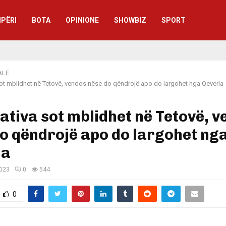
IPËRI
BOTA
OPINIONE
SHOWBIZ
SPORT
ALE
sot mblidhet në Tetovë, vendos nëse do qëndrojë apo do largohet nga Qeveria
ativa sot mblidhet në Tetovë, 
o qëndrojë apo do largohet ng
ia
2023
0
544
0