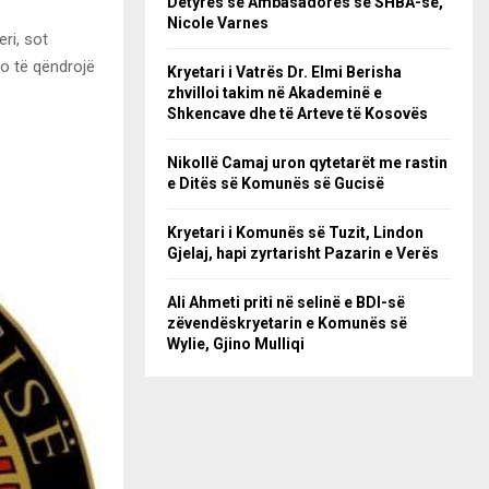
Detyrës së Ambasadores së SHBA-së,
Nicole Varnes
ri, sot
do të qëndrojë
Kryetari i Vatrës Dr. Elmi Berisha
zhvilloi takim në Akademinë e
Shkencave dhe të Arteve të Kosovës
Nikollë Camaj uron qytetarët me rastin
e Ditës së Komunës së Gucisë
Kryetari i Komunës së Tuzit, Lindon
Gjelaj, hapi zyrtarisht Pazarin e Verës
Ali Ahmeti priti në selinë e BDI-së
zëvendëskryetarin e Komunës së
Wylie, Gjino Mulliqi