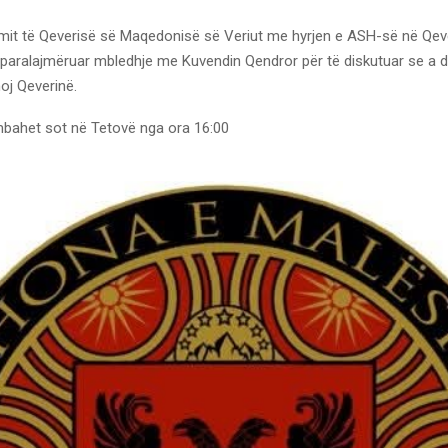
imit të Qeverisë së Maqedonisë së Veriut me hyrjen e ASH-së në Qeve
a paralajmëruar mbledhje me Kuvendin Qendror për të diskutuar se a 
oj Qeverinë.
mbahet sot në Tetovë nga ora 16:00