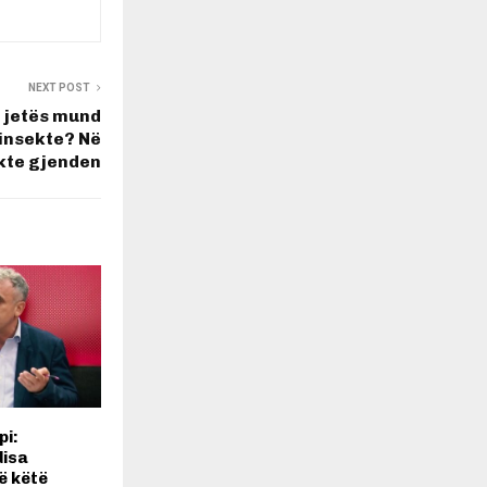
NEXT POST
hë jetës mund
insekte? Në
ukte gjenden
pi:
disa
ë këtë