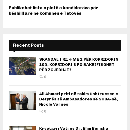
Publikohet lista e plotë e kandidatëve për
këshilltarë në komunën e Tetovës
Recent Posts
SKANDAL I RI: 4 ME 1 PËR KORRIDORIN
10D, KORRIDORI 8 PO SAKRIFIKOHET
PËR ZGJEDHJE?
0
Ali Ahmeti priti në takim Ushtruesen e
Detyrës së Ambasadores së SHBA-së,
Nicole Varnes
0
Kryetari i Vatrës Dr. Elmi Berisha