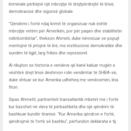
kriminale përbëjnë një mbrojtje të drejtpërdrejtë të lirisë,
demokracisë dhe sigurisë globale.
“Qëndrimi i fortë ndaj krimit të organizuar nuk është
mbrojtje vetëm për Amerikën, por për paqen dhe stabilitetin
ndërkombëtar”, thekson Ahmeti, duke nënvizuar se popujt
meritojnë të jetojnë të lirë, me institucione demokratike dhe
sundim të ligjit, larg frikës dhe represionit.
Ai rikujton se historia e vendeve që kanë kaluar rrugën e
vështirë drejt lirisë dëshmon rolin vendimtar të SHBA-së,
duke shtuar se kur Amerika udhëheq me vendosmëri, liria
fiton.
Sipas Ahmetit, partneriteti transatlantik mbetet më i fortë
kur bazohet në vlera të përbashkëta dhe një qëndrim të
bashkuar kundër tiranisë. “Kur Amerika qëndron e fortë,
qëndrojmë të fortë së bashku”, përfundon deklarata e tij.