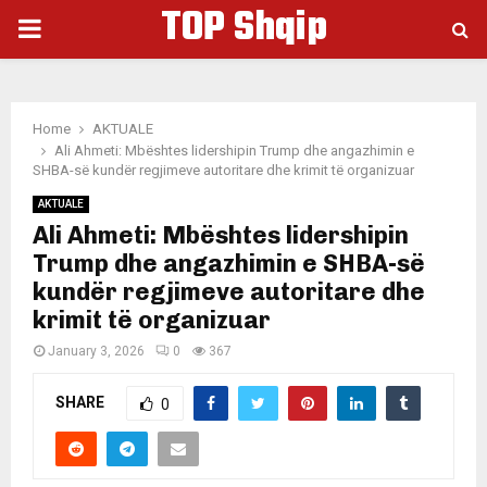
TOP Shqip
PRIMARY
MENU
Home
AKTUALE
Ali Ahmeti: Mbështes lidershipin Trump dhe angazhimin e
SHBA-së kundër regjimeve autoritare dhe krimit të organizuar
AKTUALE
Ali Ahmeti: Mbështes lidershipin
Trump dhe angazhimin e SHBA-së
kundër regjimeve autoritare dhe
krimit të organizuar
January 3, 2026
0
367
SHARE
0