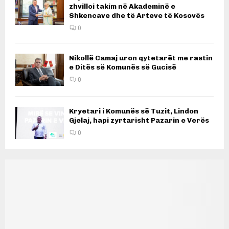
zhvilloi takim në Akademinë e
Shkencave dhe të Arteve të Kosovës
0
Nikollë Camaj uron qytetarët me rastin
e Ditës së Komunës së Gucisë
0
Kryetari i Komunës së Tuzit, Lindon
Gjelaj, hapi zyrtarisht Pazarin e Verës
0