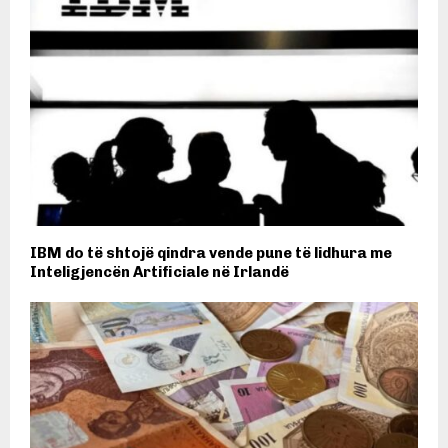
IBM do të shtojë qindra vende pune të lidhura me
Inteligjencën Artificiale në Irlandë