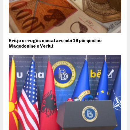
Rritje e rrogës mesatare mbi 16 përqind në
Maqedoninë e Veriut