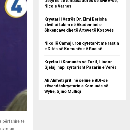
Detyrës së Ambasadores së SHBA-së,
Nicole Varnes
Kryetari i Vatrës Dr. Elmi Berisha
zhvilloi takim në Akademinë e
Shkencave dhe të Arteve të Kosovës
Nikollë Camaj uron qytetarët me rastin
e Ditës së Komunës së Gucisë
Kryetari i Komunës së Tuzit, Lindon
Gjelaj, hapi zyrtarisht Pazarin e Verës
Ali Ahmeti priti në selinë e BDI-së
zëvendëskryetarin e Komunës së
Wylie, Gjino Mulliqi
e përfshirë të
ënyrë që