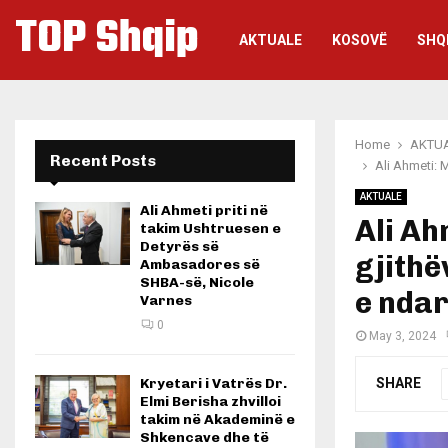
TOP Shqip
AKTUALE
KOSOVË
SHQ
Home
AKTU
Recent Posts
Ali Ahmeti: 
AKTUALE
Ali Ahmeti priti në
Ali Ah
takim Ushtruesen e
Detyrës së
gjithë
Ambasadores së
SHBA-së, Nicole
e ndar
Varnes
0
May 3, 2024
SHARE
Kryetari i Vatrës Dr.
Elmi Berisha zhvilloi
takim në Akademinë e
Shkencave dhe të