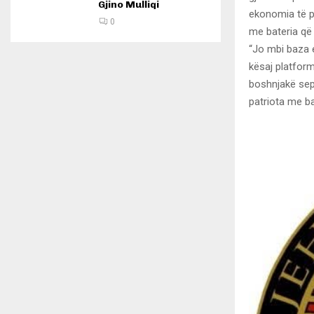
Gjino Mulliqi
ekonomia të pë
0
me bateria që 
“Jo mbi baza e
kësaj platform
boshnjakë sep
patriota me ba