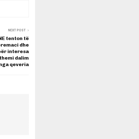
NEXT POST
E tenton të
premaci dhe
ër interesa
 themi dalim
nga qeveria