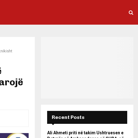
nikisht
ë
arojë
Recent Posts
Ali Ahmeti priti në takim Ushtruesen e