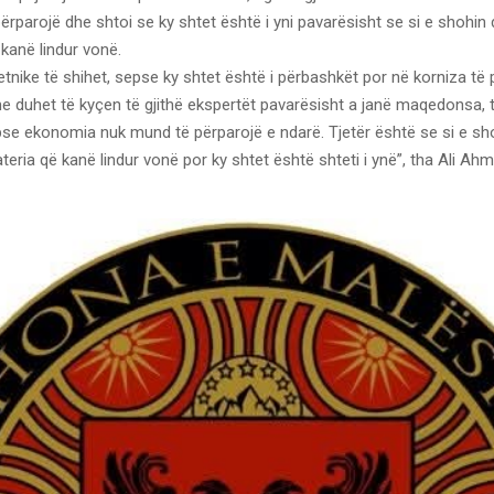
rparojë dhe shtoi se ky shtet është i yni pavarësisht se si e shohin 
kanë lindur vonë.
tnike të shihet, sepse ky shtet është i përbashkët por në korniza të 
e duhet të kyçen të gjithë ekspertët pavarësisht a janë maqedonsa, t
se ekonomia nuk mund të përparojë e ndarë. Tjetër është se si e sh
teria që kanë lindur vonë por ky shtet është shteti i ynë”, tha Ali Ahm