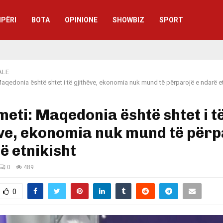
IPËRI
BOTA
OPINIONE
SHOWBIZ
SPORT
ALE
Maqedonia është shtet i të gjithëve, ekonomia nuk mund të përparojë e ndarë et
meti: Maqedonia është shtet i t
ve, ekonomia nuk mund të përp
ë etnikisht
0
489
0