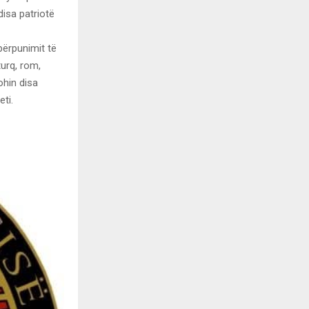
disa patriotë
përpunimit të
urq, rom,
ohin disa
eti.