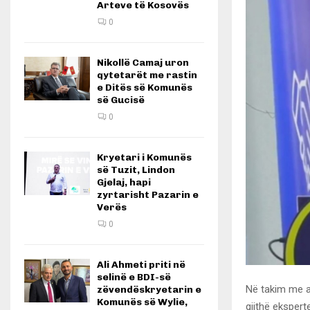
Arteve të Kosovës
0
Nikollë Camaj uron
qytetarët me rastin
e Ditës së Komunës
së Gucisë
0
Kryetari i Komunës
së Tuzit, Lindon
Gjelaj, hapi
zyrtarisht Pazarin e
Verës
0
Ali Ahmeti priti në
selinë e BDI-së
Në takim me af
zëvendëskryetarin e
Komunës së Wylie,
gjithë ekspert