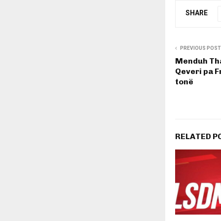
SHARE
PREVIOUS POST
Menduh Tha
Qeveri pa F
tonë
RELATED P