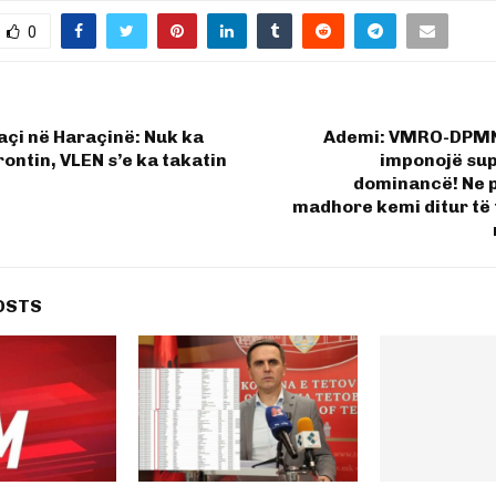
0
çi në Haraçinë: Nuk ka
Ademi: VMRO-DPMN
rontin, VLEN s’e ka takatin
imponojë su
dominancë! Ne p
madhore kemi ditur të
OSTS