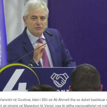
aristët në Gostivar, lideri i BDI-së Ali Ahmeti tha se duhet bashkuar 
et që jetojnë në Maqedoni të Veriut, nga të gjitha nacionalitetet në m