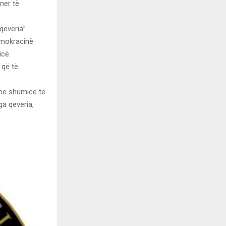
ner të
qeveria”.
emokracinë
icë.
 që të
n me shumicë të
ga qeveria,