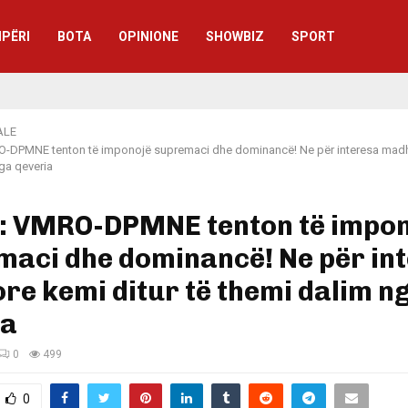
IPËRI
BOTA
OPINIONE
SHOWBIZ
SPORT
ALE
-DPMNE tenton të imponojë supremaci dhe dominancë! Ne për interesa madh
ga qeveria
: VMRO-DPMNE tenton të impon
maci dhe dominancë! Ne për in
e kemi ditur të themi dalim n
ia
0
499
0