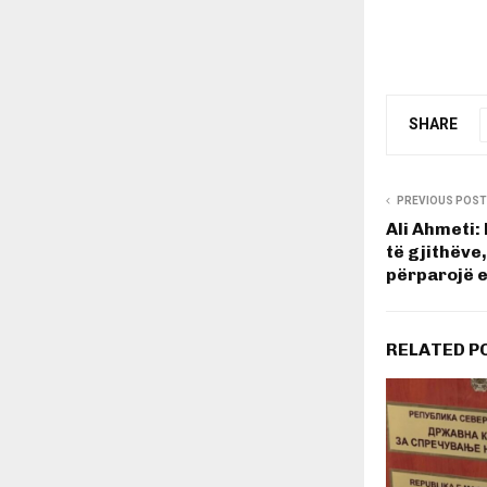
SHARE
PREVIOUS POST
Ali Ahmeti:
të gjithëve
përparojë e
RELATED P