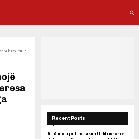
ore kemi ditur
ojë
teresa
ga
Recent Posts
Ali Ahmeti priti në takim Ushtruesen e