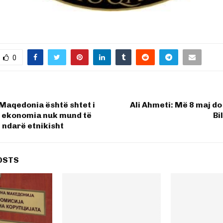
0
 Maqedonia është shtet i
Ali Ahmeti: Më 8 maj do
, ekonomia nuk mund të
Bi
 ndarë etnikisht
OSTS