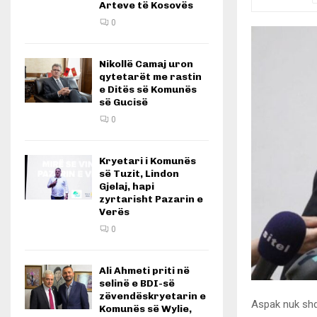
Arteve të Kosovës
0
Nikollë Camaj uron
qytetarët me rastin
e Ditës së Komunës
së Gucisë
0
Kryetari i Komunës
së Tuzit, Lindon
Gjelaj, hapi
zyrtarisht Pazarin e
Verës
0
Ali Ahmeti priti në
selinë e BDI-së
zëvendëskryetarin e
Aspak nuk shq
Komunës së Wylie,