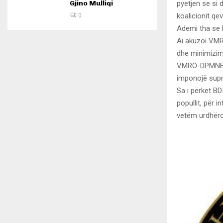
Gjino Mulliqi
pyetjen se si
koalicionit qev
0
Ademi tha se B
Ai akuzoi VMR
dhe minimizim 
VMRO-DPMNE pa
imponojë supr
Sa i përket BD
popullit, për 
vetëm urdhëron