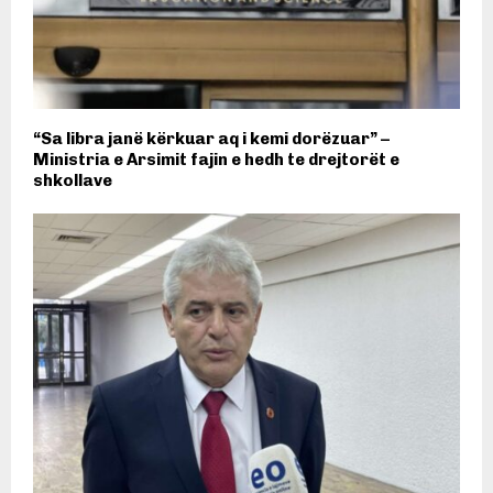
“Sa libra janë kërkuar aq i kemi dorëzuar” –
Ministria e Arsimit fajin e hedh te drejtorët e
shkollave