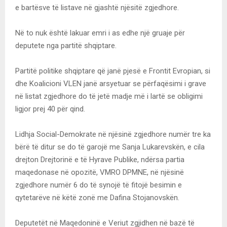
e bartësve të listave në gjashtë njësitë zgjedhore.
Në to nuk është lakuar emri i as edhe një gruaje për
deputete nga partitë shqiptare.
Partitë politike shqiptare që janë pjesë e Frontit Evropian, si
dhe Koalicioni VLEN janë arsyetuar se përfaqësimi i grave
në listat zgjedhore do të jetë madje më i lartë se obligimi
ligjor prej 40 për qind.
Lidhja Social-Demokrate në njësinë zgjedhore numër tre ka
bërë të ditur se do të garojë me Sanja Lukarevskën, e cila
drejton Drejtorinë e të Hyrave Publike, ndërsa partia
maqedonase në opozitë, VMRO DPMNE, në njësinë
zgjedhore numër 6 do të synojë të fitojë besimin e
qytetarëve në këtë zonë me Dafina Stojanovskën.
Deputetët në Maqedoninë e Veriut zgjidhen në bazë të