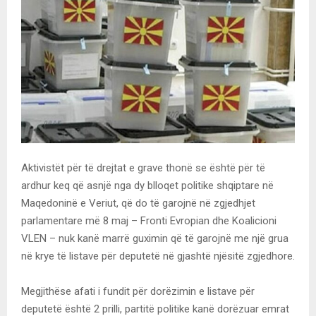
Aktivistët për të drejtat e grave thonë se është për të
ardhur keq që asnjë nga dy blloqet politike shqiptare në
Maqedoninë e Veriut, që do të garojnë në zgjedhjet
parlamentare më 8 maj – Fronti Evropian dhe Koalicioni
VLEN – nuk kanë marrë guximin që të garojnë me një grua
në krye të listave për deputetë në gjashtë njësitë zgjedhore.
Megjithëse afati i fundit për dorëzimin e listave për
deputetë është 2 prilli, partitë politike kanë dorëzuar emrat