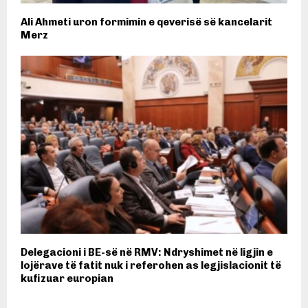
Ali Ahmeti uron formimin e qeverisë së kancelarit
Merz
Delegacioni i BE-së në RMV: Ndryshimet në ligjin e
lojërave të fatit nuk i referohen as legjislacionit të
kufizuar europian