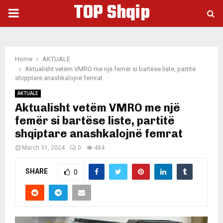
TOP Shqip
PRIMARY
MENU
Home
AKTUALE
Aktualisht vetëm VMRO me një femër si bartëse liste, partitë
shqiptare anashkalojnë femrat
AKTUALE
Aktualisht vetëm VMRO me një
femër si bartëse liste, partitë
shqiptare anashkalojnë femrat
March 31, 2024
0
484
SHARE
0