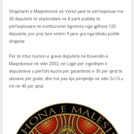
Shqiptarët e Maqedonisë së Veriut janë të përfaqësuar me
30 deputetë të shpërndarë në 8 parti politike të
përfaqësuara në institucionin ligjvënës nga gjithsej 120
deputetë, por prej tyre vetëm 9 janë gra nga blloku politik
shqiptar.
Për të rritur numrin e grave deputete në Kuvendin e
Maqedonisë në vitin 2002, në Ligjin për zgjedhjen e
deputetëve u përfshi kuota për garantimin e 30 për qind të
ulëseve për gratë, dhe më pas kjo përqindje në vitin 2o15 u
rrit në 40 për qind.