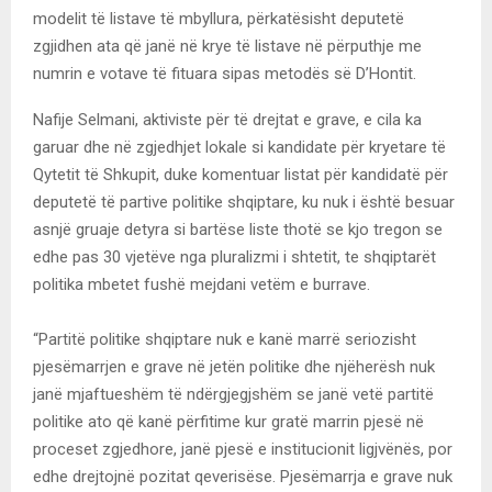
modelit të listave të mbyllura, përkatësisht deputetë
zgjidhen ata që janë në krye të listave në përputhje me
numrin e votave të fituara sipas metodës së D’Hontit.
Nafije Selmani, aktiviste për të drejtat e grave, e cila ka
garuar dhe në zgjedhjet lokale si kandidate për kryetare të
Qytetit të Shkupit, duke komentuar listat për kandidatë për
deputetë të partive politike shqiptare, ku nuk i është besuar
asnjë gruaje detyra si bartëse liste thotë se kjo tregon se
edhe pas 30 vjetëve nga pluralizmi i shtetit, te shqiptarët
politika mbetet fushë mejdani vetëm e burrave.
“Partitë politike shqiptare nuk e kanë marrë seriozisht
pjesëmarrjen e grave në jetën politike dhe njëherësh nuk
janë mjaftueshëm të ndërgjegjshëm se janë vetë partitë
politike ato që kanë përfitime kur gratë marrin pjesë në
proceset zgjedhore, janë pjesë e institucionit ligjvënës, por
edhe drejtojnë pozitat qeverisëse. Pjesëmarrja e grave nuk