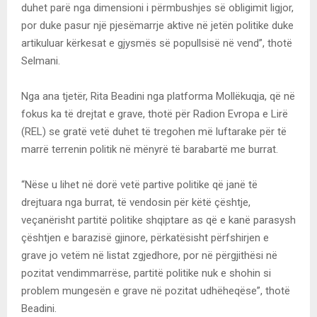
duhet parë nga dimensioni i përmbushjes së obligimit ligjor,
por duke pasur një pjesëmarrje aktive në jetën politike duke
artikuluar kërkesat e gjysmës së popullsisë në vend”, thotë
Selmani.
Nga ana tjetër, Rita Beadini nga platforma Mollëkuqja, që në
fokus ka të drejtat e grave, thotë për Radion Evropa e Lirë
(REL) se gratë vetë duhet të tregohen më luftarake për të
marrë terrenin politik në mënyrë të barabartë me burrat.
“Nëse u lihet në dorë vetë partive politike që janë të
drejtuara nga burrat, të vendosin për këtë çështje,
veçanërisht partitë politike shqiptare as që e kanë parasysh
çështjen e barazisë gjinore, përkatësisht përfshirjen e
grave jo vetëm në listat zgjedhore, por në përgjithësi në
pozitat vendimmarrëse, partitë politike nuk e shohin si
problem mungesën e grave në pozitat udhëheqëse”, thotë
Beadini.