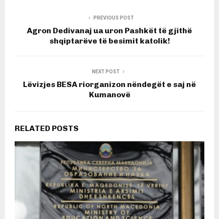
PREVIOUS POST
Agron Dedivanaj ua uron Pashkët të gjithë
shqiptarëve të besimit katolik!
NEXT POST
Lëvizjes BESA riorganizon nëndegët e saj në
Kumanovë
RELATED POSTS