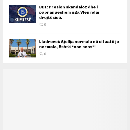
BDI: Presion skandaloz dhe i
papranueshëm nga Vlen ndaj
drejtësisë.
0
Lladrovci: Sjellja normale në situatë jo
normale, është “non sens”!
0