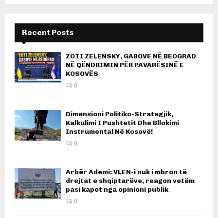
Recent Posts
ZOTI ZELENSKY, GABOVE NË BEOGRAD
NË QËNDRIMIN PËR PAVARËSINË E
KOSOVËS
0
Dimensioni Politiko-Strategjik,
Kalkulimi I Pushtetit Dhe Bllokimi
Instrumental Në Kosovë!
0
Arbër Ademi: VLEN-i nuk i mbron të
drejtat e shqiptarëve, reagon vetëm
pasi kapet nga opinioni publik
0