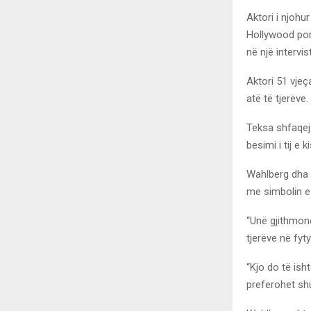
Aktori i njohu
Hollywood por
në një intervis
Aktori 51 vjeç
atë të tjerëve.
Teksa shfaqej
besimi i tij e
Wahlberg dha i
me simbolin e 
“Unë gjithmonë
tjerëve në fyt
“Kjo do të ish
preferohet sh