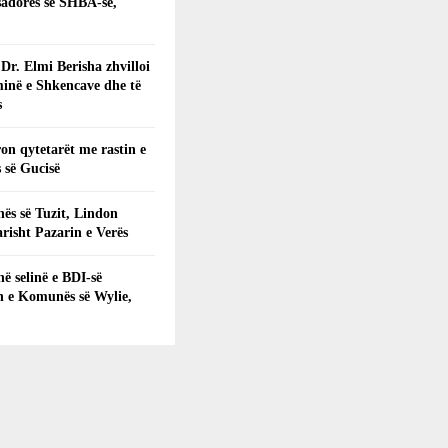
adores së SHBA-së,
 Dr. Elmi Berisha zhvilloi
inë e Shkencave dhe të
s
on qytetarët me rastin e
 së Gucisë
ës së Tuzit, Lindon
arisht Pazarin e Verës
në selinë e BDI-së
n e Komunës së Wylie,