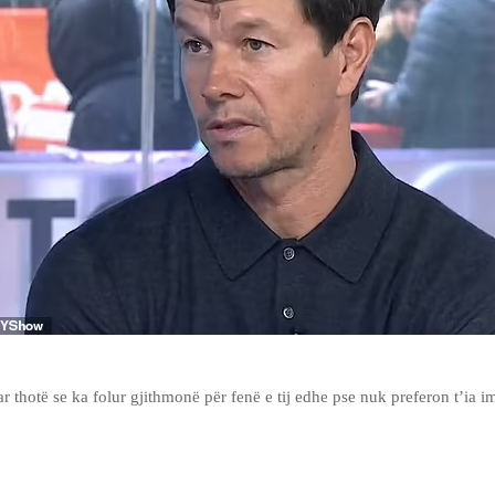
r thotë se ka folur gjithmonë për fenë e tij edhe pse nuk preferon t’ia i