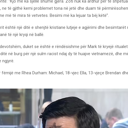
te: “Kjo më ka sjellë shumë gjëra. Zoti nuk ka ardhur për të shpëtuar
, ne të gjithë kemi problemet tona në jetë dhe duam të përmirësohe
e më të mira të vetvetes. Besimi më ka lejuar ta bëj këtë”.
rit është një ditë e shenjtë kristiane lutjeje e agjërimi dhe besimtarët
ë të një kryqi në ballë.
 i devotshëm, duket se është e rëndësishme për Mark të kryejë ritualet
5 ditë në burg për një sulm racist ndaj dy të huajve vietnamezë, dhe m
 ngjyrë.
ër fëmijë me Rhea Durham: Michael, 18-vjec Ella, 13-vjeçe Brendan dh