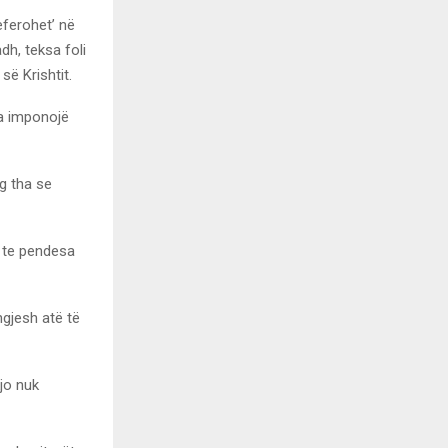
eferohet’ në
h, teksa foli
së Krishtit.
ia imponojë
g tha se
n te pendesa
ngjesh atë të
jo nuk