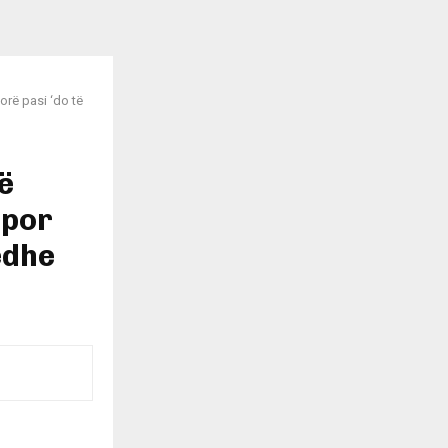
orë pasi ‘do të
ë
 por
edhe