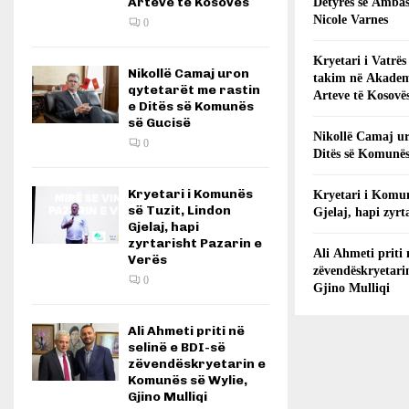
Arteve të Kosovës
Detyrës së Ambas
Nicole Varnes
0
Kryetari i Vatrës
Nikollë Camaj uron
takim në Akadem
qytetarët me rastin
Arteve të Kosovë
e Ditës së Komunës
së Gucisë
Nikollë Camaj ur
0
Ditës së Komunës
Kryetari i Komunës
Kryetari i Komun
së Tuzit, Lindon
Gjelaj, hapi zyrt
Gjelaj, hapi
zyrtarisht Pazarin e
Ali Ahmeti priti 
Verës
zëvendëskryetari
0
Gjino Mulliqi
Ali Ahmeti priti në
selinë e BDI-së
zëvendëskryetarin e
Komunës së Wylie,
Gjino Mulliqi