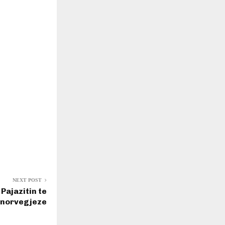
NEXT POST
Pajazitin te
 norvegjeze