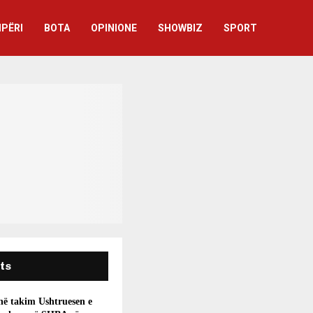
IPËRI
BOTA
OPINIONE
SHOWBIZ
SPORT
ts
 në takim Ushtruesen e