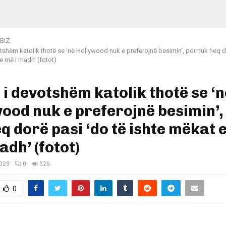
BIZ
otshëm katolik thotë se ‘në Hollywood nuk e preferojnë besimin’, por nuk heq d
e më i madh’ (fotot)
 i devotshëm katolik thotë se ‘n
ood nuk e preferojnë besimin’,
q dorë pasi ‘do të ishte mëkat 
adh’ (fotot)
2023
0
526
0