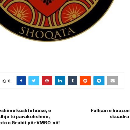
0
yshime kushtetuese, e
Fulham e huazon 
edhje të parakohshme,
skuadra
tetë e Grubit për VMRO-në!