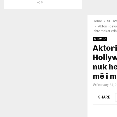
0
Home
SHOW
Aktori i dev
ishte mëkat edh
SHOWBIZ
Aktori
Hollyw
nuk he
më i m
February 24, 
SHARE