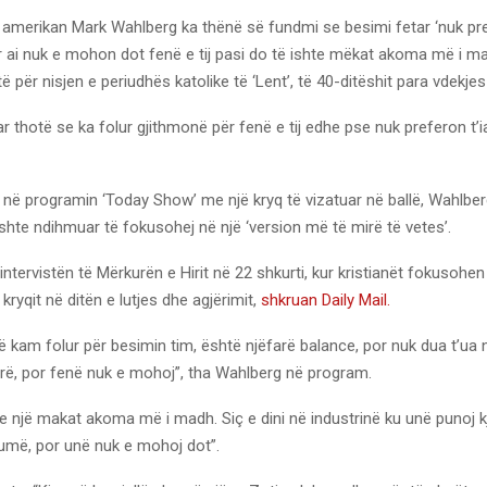
r amerikan Mark Wahlberg ka thënë së fundmi se besimi fetar ‘nuk pr
 ai nuk e mohon dot fenë e tij pasi do të ishte mëkat akoma më i mad
të për nisjen e periudhës katolike të ‘Lent’, të 40-ditëshit para vdekjes 
ar thotë se ka folur gjithmonë për fenë e tij edhe pse nuk preferon t’
 në programin ‘Today Show’ me një kryq të vizatuar në ballë, Wahlber
 kishte ndihmuar të fokusohej në një ‘version më të mirë të vetes’.
ntervistën të Mërkurën e Hirit në 22 shkurti, kur kristianët fokusohe
kryqit në ditën e lutjes dhe agjërimit,
shkruan Daily Mail.
 kam folur për besimin tim, është njëfarë balance, por nuk dua t’ua 
yrë, por fenë nuk e mohoj”, tha Wahlberg në program.
te një makat akoma më i madh. Siç e dini në industrinë ku unë punoj k
umë, por unë nuk e mohoj dot”.