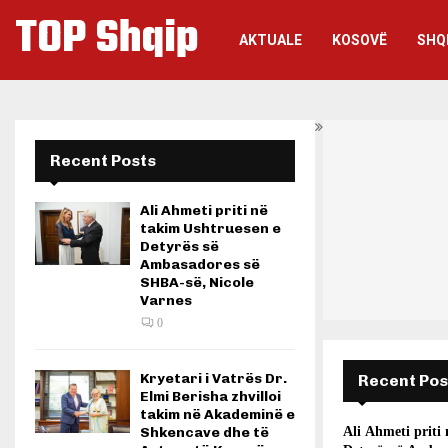
TOP Shqip
AKTUALE
KOSOVË
SHQ
Recent Posts
Ali Ahmeti priti në
takim Ushtruesen e
Detyrës së
Ambasadores së
SHBA-së, Nicole
Varnes
0
Kryetari i Vatrës Dr.
Recent Pos
Elmi Berisha zhvilloi
takim në Akademinë e
Shkencave dhe të
Ali Ahmeti priti