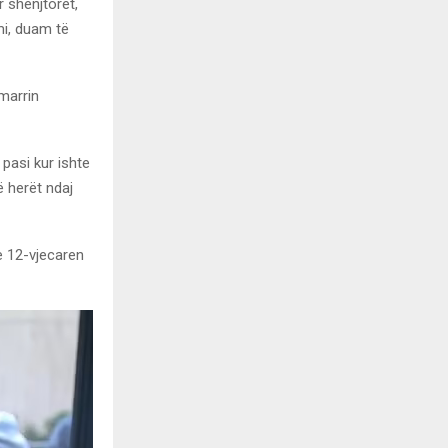
 shenjtorët,
mi, duam të
 marrin
 pasi kur ishte
ë herët ndaj
e 12-vjecaren