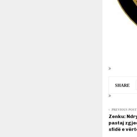
SHARE
PREVIOUS POST
Zenku: Ndr
pastaj zgj
sfidë e vër