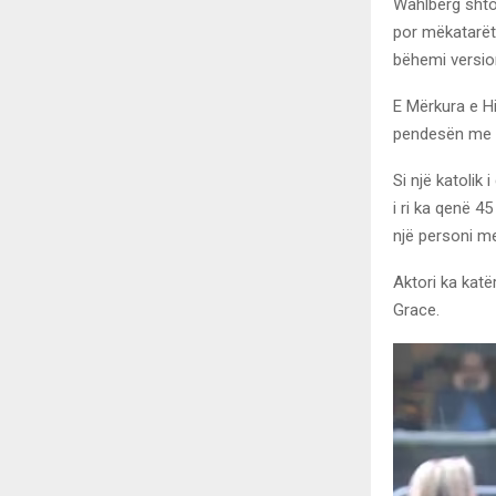
Wahlberg shton
por mëkatarët
bëhemi version
E Mërkura e Hi
pendesën me an
Si një katolik
i ri ka qenë 4
një personi me
Aktori ka kat
Grace.