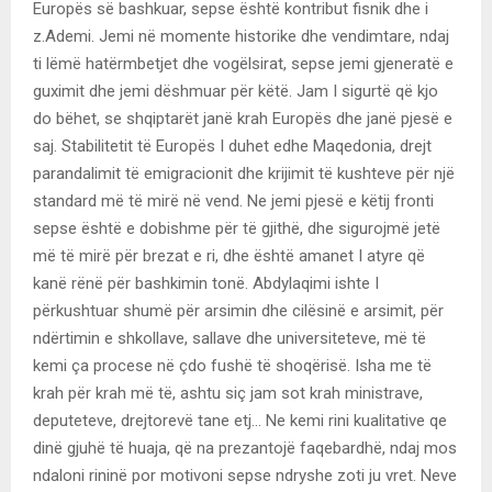
Europës së bashkuar, sepse është kontribut fisnik dhe i
z.Ademi. Jemi në momente historike dhe vendimtare, ndaj
ti lëmë hatërmbetjet dhe vogëlsirat, sepse jemi gjeneratë e
guximit dhe jemi dëshmuar për këtë. Jam I sigurtë që kjo
do bëhet, se shqiptarët janë krah Europës dhe janë pjesë e
saj. Stabilitetit të Europës I duhet edhe Maqedonia, drejt
parandalimit të emigracionit dhe krijimit të kushteve për një
standard më të mirë në vend. Ne jemi pjesë e këtij fronti
sepse është e dobishme për të gjithë, dhe sigurojmë jetë
më të mirë për brezat e ri, dhe është amanet I atyre që
kanë rënë për bashkimin tonë. Abdylaqimi ishte I
përkushtuar shumë për arsimin dhe cilësinë e arsimit, për
ndërtimin e shkollave, sallave dhe universiteteve, më të
kemi ça procese në çdo fushë të shoqërisë. Isha me të
krah për krah më të, ashtu siç jam sot krah ministrave,
deputeteve, drejtorevë tane etj… Ne kemi rini kualitative qe
dinë gjuhë të huaja, që na prezantojë faqebardhë, ndaj mos
ndaloni rininë por motivoni sepse ndryshe zoti ju vret. Neve