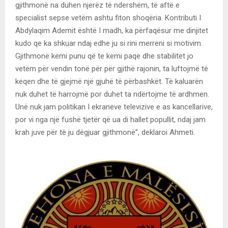
gjithmonë na duhen njerëz të ndershëm, të aftë e
specialist sepse vetëm ashtu fiton shoqëria. Kontributi I
Abdylaqim Ademit është I madh, ka përfaqësur me dinjitet
kudo qe ka shkuar ndaj edhe ju si rini merreni si motivim.
Gjithmonë kemi punu që te kemi paqe dhe stabilitet jo
vetëm për vendin tonë për për gjithë rajonin, ta luftojmë të
keqen dhe të gjejmë një gjuhë të përbashkët. Të kaluarën
nuk duhet të harrojmë por duhet ta ndërtojme të ardhmen.
Unë nuk jam politikan I ekraneve televizive e as kancellarive,
por vi nga një fushë tjetër që ua di hallet popullit, ndaj jam
krah juve për të ju dëgjuar gjithmonë”, deklaroi Ahmeti.