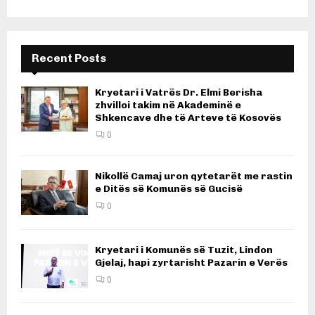
Recent Posts
Kryetari i Vatrës Dr. Elmi Berisha
zhvilloi takim në Akademinë e
Shkencave dhe të Arteve të Kosovës
0
Nikollë Camaj uron qytetarët me rastin
e Ditës së Komunës së Gucisë
0
Kryetari i Komunës së Tuzit, Lindon
Gjelaj, hapi zyrtarisht Pazarin e Verës
0