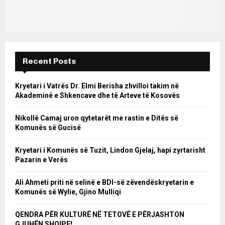
Recent Posts
Kryetari i Vatrës Dr. Elmi Berisha zhvilloi takim në
Akademinë e Shkencave dhe të Arteve të Kosovës
Nikollë Camaj uron qytetarët me rastin e Ditës së
Komunës së Gucisë
Kryetari i Komunës së Tuzit, Lindon Gjelaj, hapi zyrtarisht
Pazarin e Verës
Ali Ahmeti priti në selinë e BDI-së zëvendëskryetarin e
Komunës së Wylie, Gjino Mulliqi
QENDRA PËR KULTURË NË TETOVË E PËRJASHTON
GJUHËN SHQIPE!