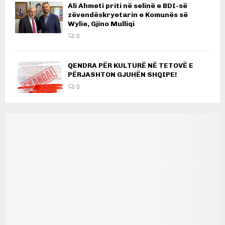
Ali Ahmeti priti në selinë e BDI-së
zëvendëskryetarin e Komunës së
Wylie, Gjino Mulliqi
0
QENDRA PËR KULTURË NË TETOVË E
PËRJASHTON GJUHËN SHQIPE!
0