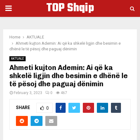
TOP Shqip
PRIMARY
MENU
Home
AKTUALE
Ahmeti kujton Ademin: Ai që ka shkelë ligjin dhe besimin e
dhënë le të pësoj dhe paguaj dënimin
AKTUALE
Ahmeti kujton Ademin: Ai që ka
shkelë ligjin dhe besimin e dhënë le
të pësoj dhe paguaj dënimin
February 3, 2023
0
467
SHARE
0