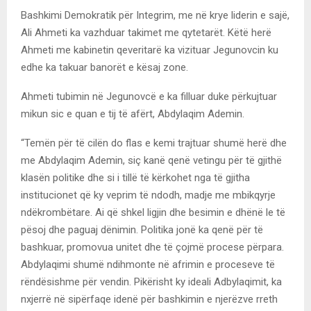
Bashkimi Demokratik për Integrim, me në krye liderin e sajë,
Ali Ahmeti ka vazhduar takimet me qytetarët. Këtë herë
Ahmeti me kabinetin qeveritarë ka vizituar Jegunovcin ku
edhe ka takuar banorët e kësaj zone.
Ahmeti tubimin në Jegunovcë e ka filluar duke përkujtuar
mikun sic e quan e tij të afërt, Abdylaqim Ademin.
“Temën për të cilën do flas e kemi trajtuar shumë herë dhe
me Abdylaqim Ademin, siç kanë qenë vetingu për të gjithë
klasën politike dhe si i tillë të kërkohet nga të gjitha
institucionet që ky veprim të ndodh, madje me mbikqyrje
ndëkrombëtare. Ai që shkel ligjin dhe besimin e dhënë le të
pësoj dhe paguaj dënimin. Politika jonë ka qenë për të
bashkuar, promovua unitet dhe të çojmë procese përpara.
Abdylaqimi shumë ndihmonte në afrimin e proceseve të
rëndësishme për vendin. Pikërisht ky ideali Adbylaqimit, ka
nxjerrë në sipërfaqe idenë për bashkimin e njerëzve rreth