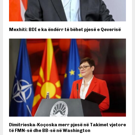
Mexhiti: BDI e ka ëndërr të bëhet pjesë e Qeverisë
Dimitrieska-Koçoska merr pjesë në Takimet vjetore
të FMN-së dhe BB-së në Washington